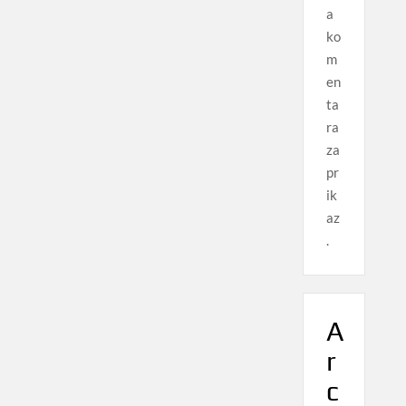
a
ko
m
en
ta
ra
za
pr
ik
az
.
A
r
c