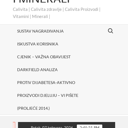
Calivita | Calivita zdravlje | Calivita Proizvodi |
Vitamini | Minerali |
Search for:
SUSTAV NAGRAĐIVANJA
ISKUSTVA KORISNIKA
CJENIK – VAŽNA OBAVIJEST
DARKFIELD ANALIZA
PROTIV DIJABETESA-AKTIVNO
PROIZVODI DJELUJU – VI PIŠETE
(PROLJEĆE 2014.)
#cheerUp
SHAKE ONE PURE
Protiv dijabetes
FLASH
Petak, 07 kolovoza, 2026
2:45:21 PM