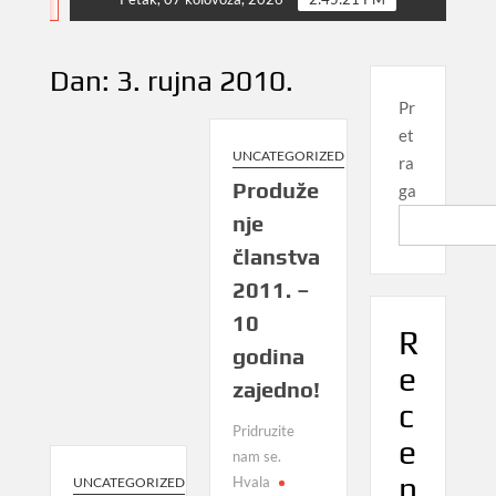
NEWS
Dan:
3. rujna 2010.
Pr
et
UNCATEGORIZED
ra
Produže
ga
nje
članstva
2011. –
10
R
godina
e
zajedno!
c
Pridruzite
e
nam se.
n
Hvala
UNCATEGORIZED