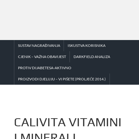
Skip
to
content
SUSTAV NAGRAĐIVANJA
ISKUSTVA KORISNIKA
CJENIK – VAŽNA OBAVIJEST
DARKFIELD ANALIZA
PROTIV DIJABETESA-AKTIVNO
PROIZVODI DJELUJU – VI PIŠETE (PROLJEĆE 2014.)
CALIVITA VITAMINI
I MINERALI