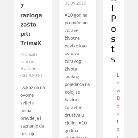
03.09.2010
7
t
razloga
•10 godina
P
promičemo
zašto
o
zdrave
piti
s
životne
TrimeX
navike kao
t
osnovu
Pridruzite
s
zdravog
nam se.
života
Hvala
L
03.09.2010
svakog
o
pojedinca na
Dokaz da na
w
kojoj se
ovome
D
bazira i
svijetu
e
zdravlje
nema
u
društva u
pravde je i
t
cjelini. •10
saznanje da
e
godina
postoje
r
ukazujemo