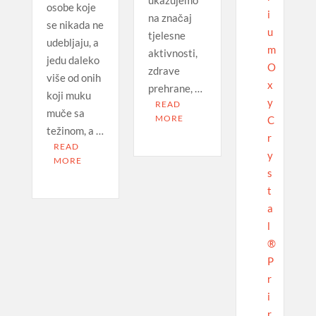
osobe koje
i
na značaj
se nikada ne
u
tjelesne
udebljaju, a
m
aktivnosti,
jedu daleko
O
zdrave
više od onih
x
prehrane, …
koji muku
y
READ
muče sa
MORE
C
težinom, a …
r
READ
y
MORE
s
t
a
l
®
P
r
i
r