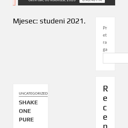
NEWS
Mjesec:
studeni 2021.
Pr
et
ra
ga
R
UNCATEGORIZED
e
SHAKE
c
ONE
e
PURE
n