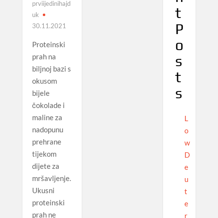
prviijedinihajd
t
uk
P
30.11.2021
o
Proteinski
prah na
s
biljnoj bazi s
t
okusom
s
bijele
čokolade i
maline za
L
nadopunu
o
prehrane
w
tijekom
D
dijete za
e
mršavljenje.
u
Ukusni
t
proteinski
e
prah ne
r