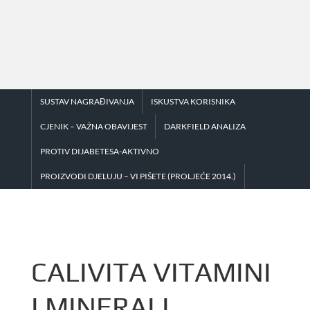
Skip
to
content
SUSTAV NAGRAĐIVANJA
ISKUSTVA KORISNIKA
CJENIK – VAŽNA OBAVIJEST
DARKFIELD ANALIZA
PROTIV DIJABETESA-AKTIVNO
PROIZVODI DJELUJU – VI PIŠETE (PROLJEĆE 2014.)
CALIVITA VITAMINI
I MINERALI