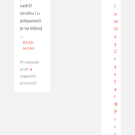
sadrži
i
sirutku i u
u
potpunosti
m
je na biljnoj
O
…
x
READ
y
MORE
C
r
Proteinski
y
prah
s
veganski
t
proizvod
a
l
®
P
r
i
r