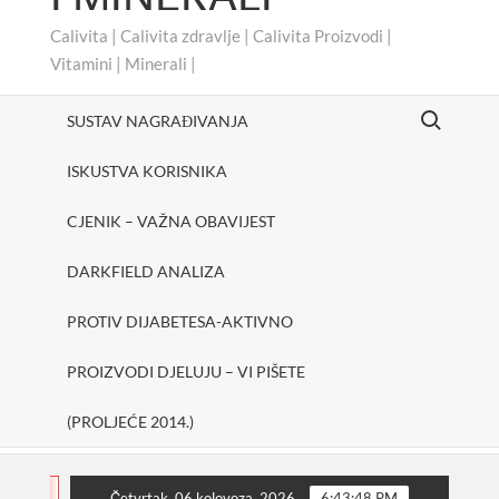
Calivita | Calivita zdravlje | Calivita Proizvodi |
Vitamini | Minerali |
Search for:
SUSTAV NAGRAĐIVANJA
ISKUSTVA KORISNIKA
CJENIK – VAŽNA OBAVIJEST
DARKFIELD ANALIZA
PROTIV DIJABETESA-AKTIVNO
PROIZVODI DJELUJU – VI PIŠETE
(PROLJEĆE 2014.)
#cheerUp
SHAKE ONE PURE
Protiv dijabete
FLASH
Četvrtak, 06 kolovoza, 2026
6:43:49 PM