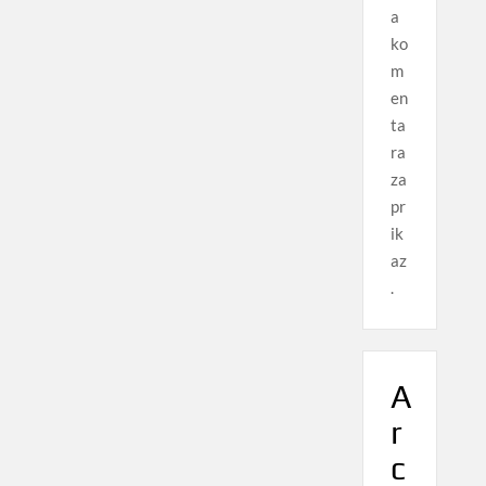
a
ko
m
en
ta
ra
za
pr
ik
az
.
A
r
c