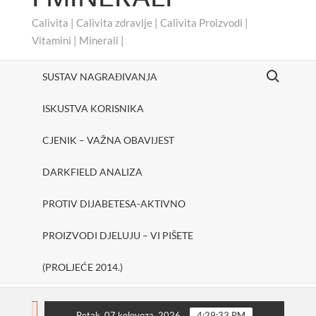
Calivita | Calivita zdravlje | Calivita Proizvodi |
Vitamini | Minerali |
Search for:
SUSTAV NAGRAĐIVANJA
ISKUSTVA KORISNIKA
CJENIK – VAŽNA OBAVIJEST
DARKFIELD ANALIZA
PROTIV DIJABETESA-AKTIVNO
PROIZVODI DJELUJU – VI PIŠETE
(PROLJEĆE 2014.)
#cheerUp
SHAKE ONE PURE
Protiv dijabetes
FLASH
Petak, 07 kolovoza, 2026
4:29:34 PM