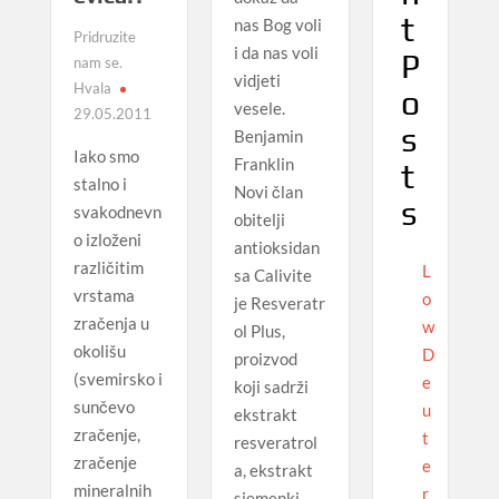
t
nas Bog voli
Pridruzite
i da nas voli
P
nam se.
vidjeti
Hvala
o
vesele.
29.05.2011
s
Benjamin
Iako smo
Franklin
t
stalno i
Novi član
s
svakodnevn
obitelji
o izloženi
antioksidan
različitim
L
sa Calivite
vrstama
o
je Resveratr
zračenja u
w
ol Plus,
okolišu
D
proizvod
(svemirsko i
e
koji sadrži
sunčevo
u
ekstrakt
zračenje,
t
resveratrol
zračenje
e
a, ekstrakt
mineralnih
r
sjemenki