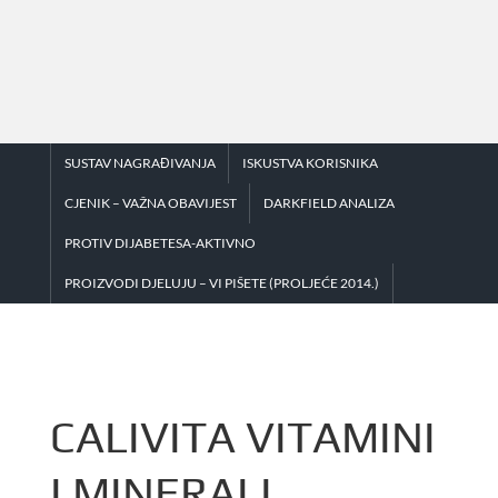
Skip
to
content
SUSTAV NAGRAĐIVANJA
ISKUSTVA KORISNIKA
CJENIK – VAŽNA OBAVIJEST
DARKFIELD ANALIZA
PROTIV DIJABETESA-AKTIVNO
PROIZVODI DJELUJU – VI PIŠETE (PROLJEĆE 2014.)
CALIVITA VITAMINI
I MINERALI