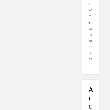
a
ko
m
en
ta
ra
za
pr
ik
az
.
A
r
c