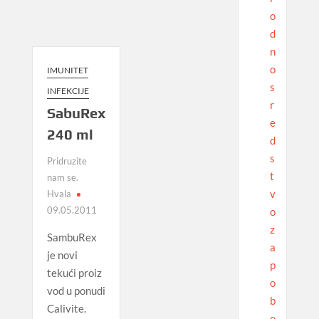
o
d
n
o
IMUNITET
s
INFEKCIJE
r
SabuRex
e
240 ml
d
s
Pridruzite
t
nam se.
v
Hvala
09.05.2011
o
z
SambuRex
a
je novi
p
tekući proiz
o
vod u ponudi
b
Calivite.
o