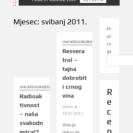
NEWS
Mjesec:
svibanj 2011.
Pr
et
UNCATEGORIZED
ra
Resvera
ga
trol –
tajna
dobrobit
i crnog
UNCATEGORIZED
R
vina
Radioak
e
tivnost
admin
c
– naša
18.05.2011
e
svakodn
Vino je
n
evica!?
dokaz da