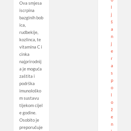
Ova smjesa
l
iscrpina
j
bazginih bob
š
ica,
a
rudbekije,
n
kozlinca, te
j
vitamina C i
e
cinka
r
najprirodnij
a
a je moguća
s
zaštita i
p
podrška
o
imunološko
l
m sustavu
o
tijekom cijel
ž
e godine.
e
Osobito je
n
preporučuje