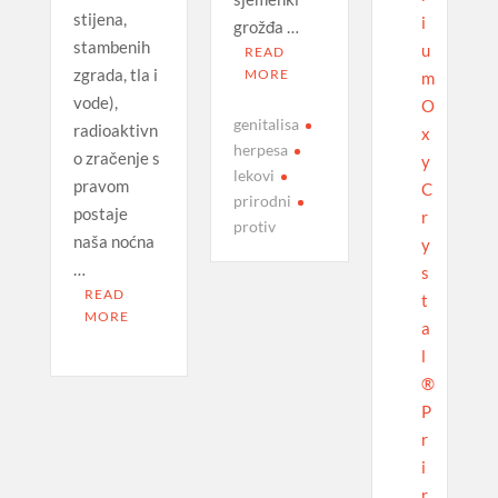
stijena,
i
grožđa …
stambenih
u
READ
zgrada, tla i
MORE
m
vode),
O
genitalisa
radioaktivn
x
herpesa
o zračenje s
y
lekovi
pravom
C
prirodni
postaje
r
protiv
naša noćna
y
…
s
READ
t
MORE
a
l
®
P
r
i
r