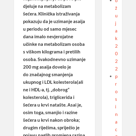
o
djeluje na metabolizam
ž
šećera
. Klinička istraživanja
u
pokazuju da je
uzimanje asaija
j
u periodu od samo mjesec
a
dana imalo nevjerojatne
k
učinke
na metabolizam osoba
2
s viškom kilograma i pretilih
0
osoba. Svakodnevno uzimanje
2
200 mg asaija dovelo je
2
do
značajnog smanjenja
p
ukupnog i LDL kolesterola
(ali
r
ne i HDL-a, tj. „dobrog“
o
kolesterola),
triglicerida i
s
šećera u krvi natašte
. Asai je,
i
osim toga, smanjio i razine
n
šećera u krvi nakon obroka;
a
drugim riječima, spriječio je
c
pojavu naglih promjena razina