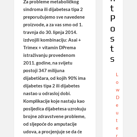
Za probleme metaboličkog
t
sindroma ili dijabetesa tipa 2
P
preporučujemo sve navedene
proizvode, a za vas smo od 1.
o
travnja do 30. lipnja 2014.
s
izdvojili kombinaciju: Asai +
t
Trimex + vitamin DPrema
istraživanju provedenom
s
2011. godine, na svijetu
postoji 347 milijuna
L
dijabetičara, od kojih 90% ima
o
dijabetes tipa 2 ili dijabetes
w
nastao u odrasloj dobi.
D
Komplikacije koje nastaju kao
e
posljedica dijabetesa uzrokuju
u
brojne zdravstvene probleme,
t
od sljepoće do amputacije
e
udova, a procjenjuje se da će
r