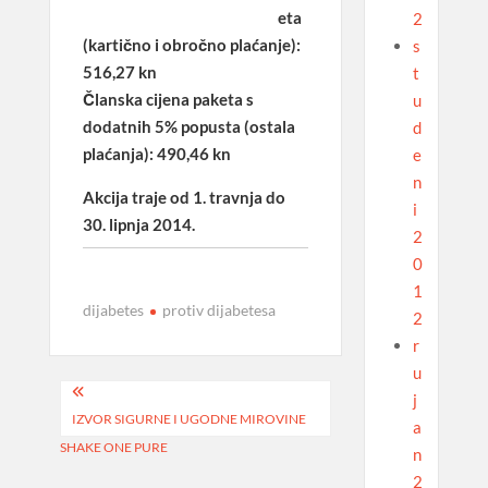
eta
2
(kartično i obročno plaćanje):
s
516,27 kn
t
Članska cijena paketa s
u
dodatnih 5% popusta (ostala
d
plaćanja): 490,46 kn
e
n
Akcija traje od 1. travnja do
i
30. lipnja 2014.
2
0
1
dijabetes
protiv dijabetesa
2
r
u
Navigacija
j
IZVOR SIGURNE I UGODNE MIROVINE
objava
a
SHAKE ONE PURE
n
2