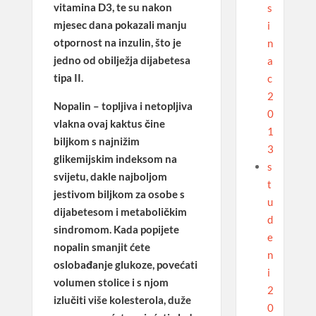
vitamina D3, te su nakon
s
mjesec dana pokazali manju
i
otpornost na inzulin, što je
n
jedno od obilježja dijabetesa
a
tipa II.
c
2
Nopalin
– topljiva i netopljiva
0
vlakna ovaj kaktus čine
1
biljkom s najnižim
3
glikemijskim indeksom na
s
svijetu, dakle najboljom
t
jestivom biljkom za osobe s
u
dijabetesom i metaboličkim
d
sindromom. Kada popijete
e
nopalin smanjit ćete
n
oslobađanje glukoze, povećati
i
volumen stolice i s njom
2
izlučiti više kolesterola, duže
0