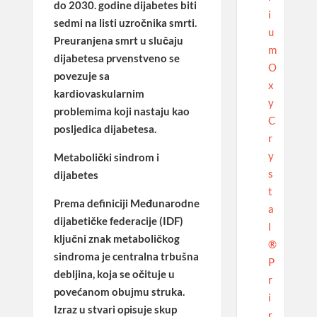
do 2030. godine dijabetes biti
i
sedmi na listi uzročnika smrti.
u
Preuranjena smrt u slučaju
m
dijabetesa prvenstveno se
O
povezuje sa
x
kardiovaskularnim
y
problemima koji nastaju kao
C
posljedica dijabetesa.
r
y
Metabolički sindrom i
s
dijabetes
t
Prema definiciji Međunarodne
a
dijabetičke federacije (IDF)
l
ključni znak metaboličkog
®
sindroma je centralna trbušna
P
debljina, koja se očituje u
r
povećanom obujmu struka.
i
Izraz u stvari opisuje skup
r