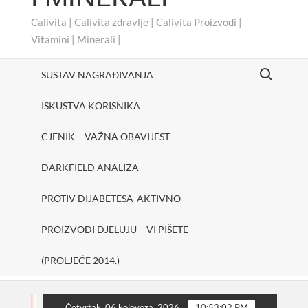
Calivita | Calivita zdravlje | Calivita Proizvodi |
Vitamini | Minerali |
Search for:
SUSTAV NAGRAĐIVANJA
ISKUSTVA KORISNIKA
CJENIK – VAŽNA OBAVIJEST
DARKFIELD ANALIZA
PROTIV DIJABETESA-AKTIVNO
PROIZVODI DJELUJU – VI PIŠETE
(PROLJEĆE 2014.)
#cheerUp
SHAKE ONE PURE
Protiv dijabetesa-
FLASH
Četvrtak, 06 kolovoza, 2026
10:53:03 PM