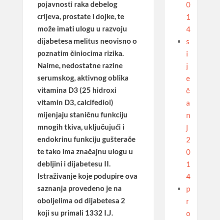
pojavnosti raka debelog
0
crijeva, prostate i dojke, te
1
može imati ulogu u razvoju
4
dijabetesa melitus neovisno o
s
poznatim činiocima rizika.
i
Naime, nedostatne razine
j
serumskog, aktivnog oblika
e
vitamina D3 (25 hidroxi
č
vitamin D3, calcifediol)
a
mijenjaju staničnu funkciju
n
mnogih tkiva, uključujući i
j
endokrinu funkciju gušterače
2
te tako ima značajnu ulogu u
0
debljini i dijabetesu II.
1
Istraživanje koje podupire ova
4
saznanja provedeno je na
p
oboljelima od dijabetesa 2
r
koji su primali 1332 I.J.
o