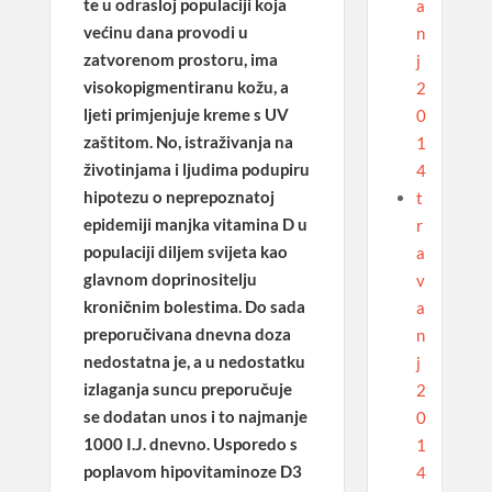
te u odrasloj populaciji koja
a
većinu dana provodi u
n
zatvorenom prostoru, ima
j
visokopigmentiranu kožu, a
2
ljeti primjenjuje kreme s UV
0
zaštitom. No, istraživanja na
1
životinjama i ljudima podupiru
4
hipotezu o neprepoznatoj
t
epidemiji manjka vitamina D u
r
populaciji diljem svijeta kao
a
glavnom doprinositelju
v
kroničnim bolestima. Do sada
a
preporučivana dnevna doza
n
nedostatna je, a u nedostatku
j
izlaganja suncu preporučuje
2
se dodatan unos i to najmanje
0
1000 I.J. dnevno. Usporedo s
1
poplavom hipovitaminoze D3
4