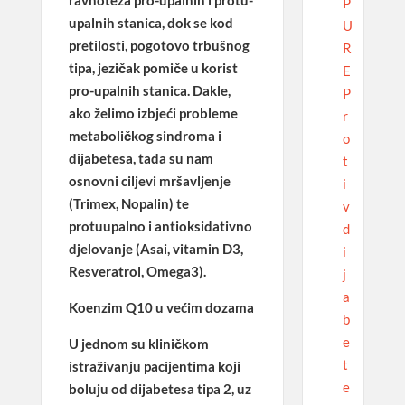
ravnoteža pro-upalnih i protu-
P
upalnih stanica, dok se kod
U
pretilosti, pogotovo trbušnog
R
tipa, jezičak pomiče u korist
E
pro-upalnih stanica. Dakle,
P
ako želimo izbjeći probleme
r
metaboličkog sindroma i
o
dijabetesa, tada su nam
t
osnovni ciljevi mršavljenje
i
(Trimex, Nopalin) te
v
protuupalno i antioksidativno
d
djelovanje (Asai, vitamin D3,
i
Resveratrol, Omega3).
j
a
Koenzim Q10 u većim dozama
b
e
U jednom su kliničkom
t
istraživanju pacijentima koji
e
boluju od dijabetesa tipa 2, uz