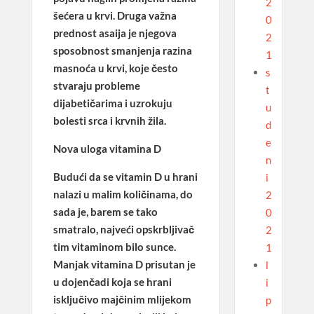
2
šećera u krvi. Druga važna
0
prednost asaija je njegova
2
sposobnost smanjenja razina
1
masnoća u krvi, koje često
s
stvaraju probleme
t
dijabetičarima i uzrokuju
u
bolesti srca i krvnih žila.
d
e
Nova uloga vitamina D
n
Budući da se vitamin D u hrani
i
nalazi u malim količinama, do
2
sada je, barem se tako
0
smatralo, najveći opskrbljivač
2
tim vitaminom bilo sunce.
1
Manjak vitamina D prisutan je
l
u dojenčadi koja se hrani
i
isključivo majčinim mlijekom
p