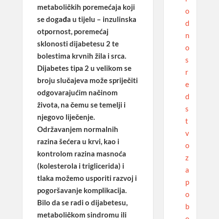
metaboličkih poremećaja koji
o
se događa u tijelu – inzulinska
d
otpornost, poremećaj
n
sklonosti dijabetesu 2 te
o
bolestima krvnih žila i srca.
s
Dijabetes tipa 2 u velikom se
r
broju slučajeva može spriječiti
e
odgovarajućim načinom
d
života, na čemu se temelji i
s
njegovo liječenje.
t
Održavanjem normalnih
v
razina šećera u krvi, kao i
o
kontrolom razina masnoća
z
(kolesterola i triglicerida) i
a
tlaka možemo usporiti razvoj i
p
pogoršavanje komplikacija.
o
Bilo da se radi o dijabetesu,
b
metaboličkom sindromu ili
o