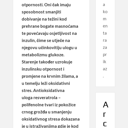
a
otpornosti. Oni čak imaju
ko
sposobnost smanjiti
m
dobivanje na težini kod
en
prehrane bogate masnoćama
ta
te povećavaju osjetljivost na
ra
inzulin, čime se utječe na
za
njegovu učinkovitiju ulogu u
pr
metabolizmu glukoze.
ik
Starenje također uzrokuje
az
inzulinsku otpornost i
.
promjene na krvnim žilama, a
u temelju leži oksidativni
stres. Antioksidativna
uloga
resveratrola
–
A
polifenolne tvari iz pokožice
r
crnog grožđa u smanjenju
oksidativnog stresa dokazana
c
je u istraživanjima gdje je kod