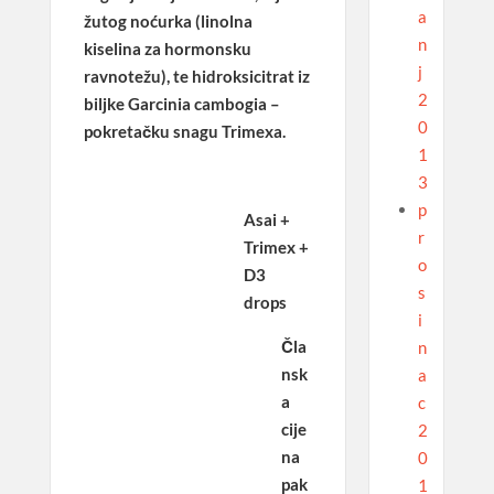
a
žutog noćurka (linolna
n
kiselina za hormonsku
j
ravnotežu), te hidroksicitrat iz
2
biljke Garcinia cambogia –
0
pokretačku snagu Trimexa.
1
3
p
Asai +
r
Trimex +
o
D3
s
drops
i
Čla
n
nsk
a
a
c
cije
2
na
0
pak
1