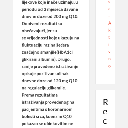
s
lijekove koje inače uzimaju, u
a
periodu od 3 mjeseca
davane
-
dnevne doze od 200 mg Q10
.
A
Dobiveni rezultati su
k
obećavajući, jer su
t
se
vrijednosti koje ukazuju na
i
fluktuaciju razina šećera
v
značajno smanjile
(HbA1c i
n
glikirani albumin). Drugo,
o
ranije provedeno istraživanje
opisuje pozitivan učinak
dnevne doze od 120 mg Q10
na regulaciju glikemije.
Prema rezultatima
R
istraživanja provedenog na
e
pacijentima s koronarnom
bolesti srca, koenzim Q10
c
pokazao se učinkovitim ne