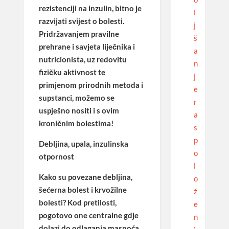
rezistenciji na inzulin, bitno je
l
razvijati svijest o bolesti.
j
Pridržavanjem pravilne
š
prehrane i savjeta liječnika i
a
nutricionista, uz redovitu
n
fizičku aktivnost te
j
primjenom prirodnih metoda i
e
supstanci, možemo se
r
uspješno nositi i s ovim
a
kroničnim bolestima!
s
p
Debljina, upala, inzulinska
o
otpornost
l
Kako su povezane debljina,
o
šećerna bolest i krvožilne
ž
bolesti? Kod pretilosti,
e
pogotovo one centralne gdje
n
dolazi do odlaganja masnoća