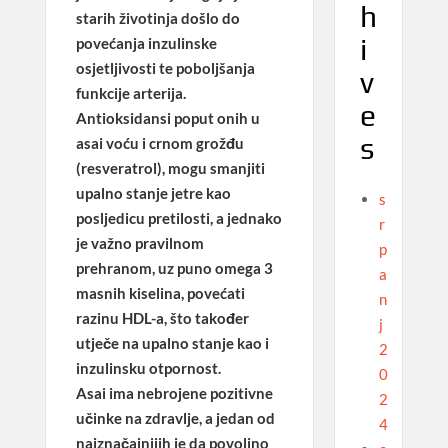
h
starih životinja došlo do
i
povećanja inzulinske
osjetljivosti te poboljšanja
v
funkcije arterija.
e
Antioksidansi poput onih u
s
asai voću i crnom grožđu
(resveratrol), mogu smanjiti
upalno stanje jetre kao
s
posljedicu pretilosti, a jednako
r
je važno pravilnom
p
prehranom, uz puno omega 3
a
masnih kiselina, povećati
n
razinu HDL-a, što također
j
utječe na upalno stanje kao i
2
inzulinsku otpornost.
0
Asai ima nebrojene pozitivne
2
učinke na zdravlje, a jedan od
4
najznačajnijih je da
povoljno