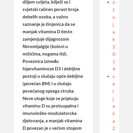
diljem svijeta, bilježi se i
o
svjetski raširen porast broja
ž
debelih osoba, a važno
u
saznanje je činjenica da se
j
manjak vitamina D često
a
zamjenjuje dijagnozom
k
fibromijalgije (bolovi u
2
mišićima, nogama itd).
0
Poveznica između
1
hipovitaminoze D3 i debljine
4
postoji u slučaju opće debljine
v
(povećan BM) i u slučaju
e
povećanog opsega struka.
l
Nove uloge koje se pripisuju
j
vitaminu D su protuupalna i
a
imunološko-modulatorska
č
djelovanja, a manjak vitamina
a
D povezan je s većom stopom
2