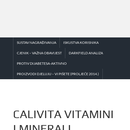
Skip
to
content
SUSTAV NAGRAĐIVANJA
ISKUSTVA KORISNIKA
CJENIK – VAŽNA OBAVIJEST
DARKFIELD ANALIZA
PROTIV DIJABETESA-AKTIVNO
PROIZVODI DJELUJU – VI PIŠETE (PROLJEĆE 2014.)
CALIVITA VITAMINI
I MINERALI