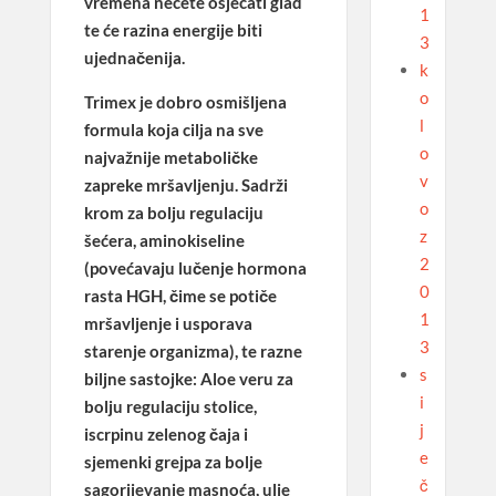
vremena nećete osjećati glad
1
te će razina energije biti
3
ujednačenija.
k
o
Trimex
je dobro osmišljena
l
formula koja cilja na sve
o
najvažnije metaboličke
v
zapreke mršavljenju. Sadrži
o
krom za bolju regulaciju
z
šećera, aminokiseline
2
(povećavaju lučenje hormona
0
rasta HGH, čime se potiče
1
mršavljenje i usporava
3
starenje organizma), te razne
s
biljne sastojke: Aloe veru za
i
bolju regulaciju stolice,
j
iscrpinu zelenog čaja i
e
sjemenki grejpa za bolje
č
sagorijevanje masnoća, ulje