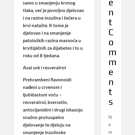
e
samo u
smanjenju krvnog
n
tlaka
, već
je povoljno djelovao
i na razine inzulina i šećera u
t
krvi natašte
. K tome je
C
djelovao i na smanjenje
o
patoloških
razina masnoća u
krvi
tipičnih za dijabetes i to u
m
roku od 8 tjedana.
m
Asai sok i resveratrol
e
n
Prehrambeni flavonoidi
nađeni u crvenom i
t
ljubičastom voću –
s
resveratrol, kvercetin,
antocijanidini i drugi iskazuju
N
snažno protuupalno
e
djelovanje te djeluju na
m
smanjenje inzulinske