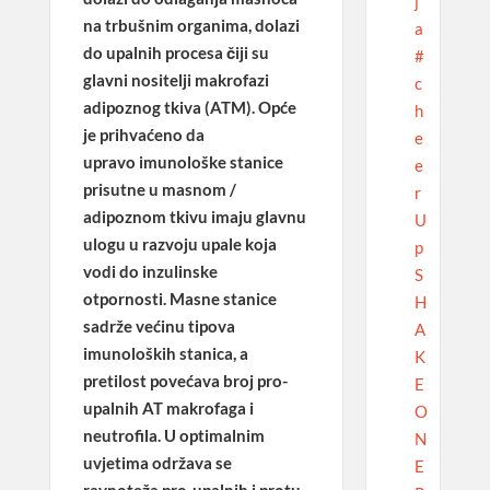
j
na trbušnim organima, dolazi
a
do
upalnih procesa
čiji su
#
glavni nositelji makrofazi
c
adipoznog tkiva (ATM). Opće
h
je prihvaćeno da
e
upravo
imunološke stanice
e
prisutne u masnom /
r
adipoznom tkivu imaju glavnu
U
ulogu u razvoju upale koja
p
vodi do inzulinske
S
otpornosti.
Masne stanice
H
sadrže većinu tipova
A
imunoloških stanica, a
K
pretilost povećava broj pro-
E
upalnih AT makrofaga i
O
neutrofila. U optimalnim
N
uvjetima održava se
E