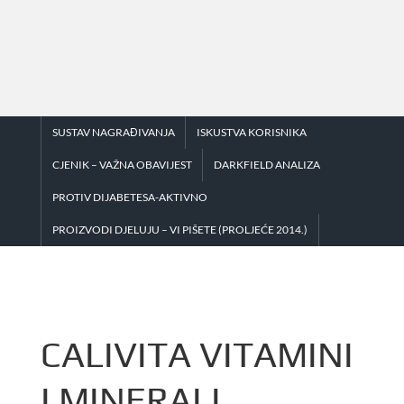
Skip
to
content
SUSTAV NAGRAĐIVANJA
ISKUSTVA KORISNIKA
CJENIK – VAŽNA OBAVIJEST
DARKFIELD ANALIZA
PROTIV DIJABETESA-AKTIVNO
PROIZVODI DJELUJU – VI PIŠETE (PROLJEĆE 2014.)
CALIVITA VITAMINI
I MINERALI