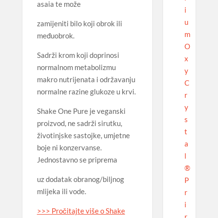
asaia te može
i
u
zamijeniti bilo koji obrok ili
m
međuobrok.
O
Sadrži krom koji doprinosi
x
normalnom metabolizmu
y
makro nutrijenata i održavanju
C
normalne razine glukoze u krvi.
r
y
Shake One Pure je veganski
s
proizvod, ne sadrži sirutku,
t
životinjske sastojke, umjetne
a
boje ni konzervanse.
l
Jednostavno se priprema
®
uz dodatak obranog/biljnog
P
mlijeka ili vode.
r
i
>>> Pročitajte više o Shake
r