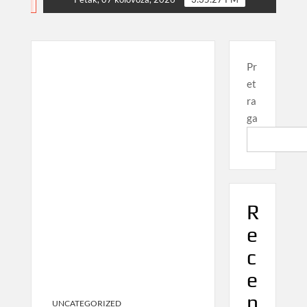
NEWS
Pr
et
ra
ga
R
e
c
e
n
UNCATEGORIZED