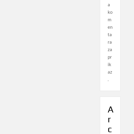
a
ko
m
en
ta
ra
za
pr
ik
az
.
A
r
c