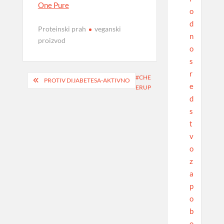
One Pure
o
d
Proteinski prah
veganski
n
proizvod
o
s
r
Navigacija
#CHE
PROTIV DIJABETESA-AKTIVNO
e
ERUP
objava
d
s
t
v
o
z
a
p
o
b
o