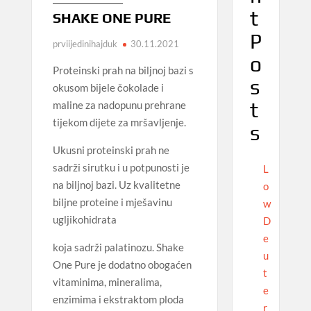
t
SHAKE ONE PURE
P
prviijedinihajduk
30.11.2021
o
Proteinski prah na biljnoj bazi s
s
okusom bijele čokolade i
t
maline za nadopunu prehrane
tijekom dijete za mršavljenje.
s
Ukusni proteinski prah ne
sadrži sirutku i u potpunosti je
L
na biljnoj bazi. Uz kvalitetne
o
biljne proteine i mješavinu
w
ugljikohidrata
D
e
koja sadrži palatinozu. Shake
u
One Pure je dodatno obogaćen
t
vitaminima, mineralima,
e
enzimima i ekstraktom ploda
r