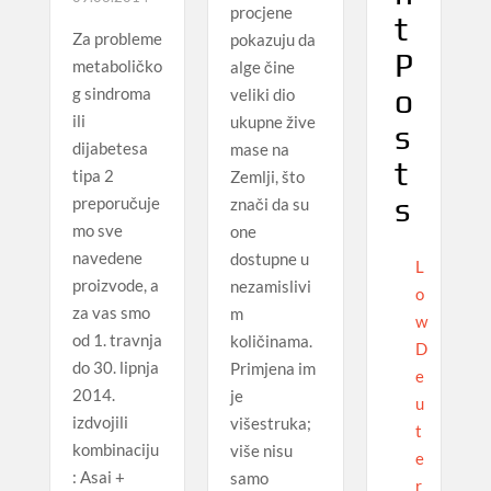
procjene
t
Za probleme
pokazuju da
P
metaboličko
alge čine
o
g sindroma
veliki dio
ili
ukupne žive
s
dijabetesa
mase na
t
tipa 2
Zemlji, što
s
preporučuje
znači da su
mo sve
one
navedene
dostupne u
L
proizvode, a
nezamislivi
o
za vas smo
m
w
od 1. travnja
količinama.
D
do 30. lipnja
Primjena im
e
2014.
je
u
izdvojili
višestruka;
t
kombinaciju
više nisu
e
: Asai +
samo
r