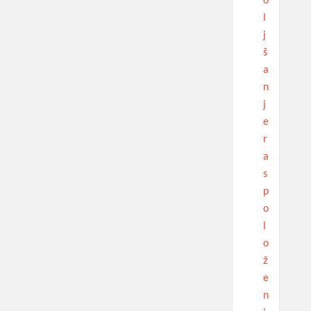
l
j
š
a
n
j
e
r
a
s
p
o
l
o
ž
e
n