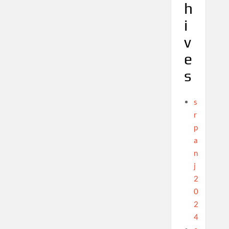
h
i
v
e
s
s
r
p
a
n
j
2
0
2
4