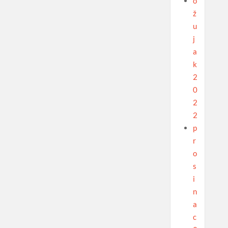
o
ž
u
j
a
k
2
0
2
2
p
r
o
s
i
n
a
c