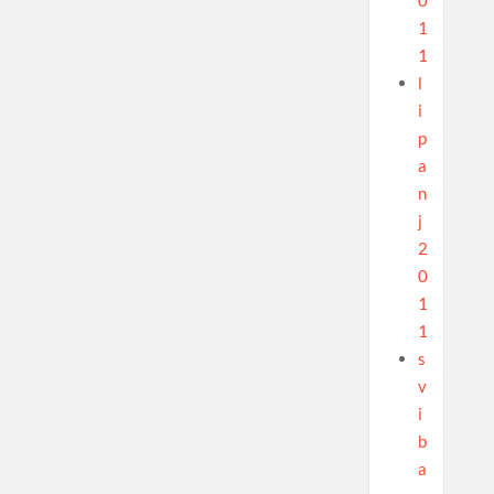
0
1
1
l
i
p
a
n
j
2
0
1
1
s
v
i
b
a