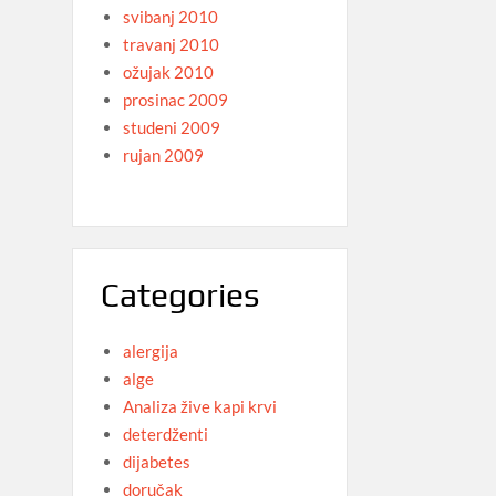
svibanj 2010
travanj 2010
ožujak 2010
prosinac 2009
studeni 2009
rujan 2009
Categories
alergija
alge
Analiza žive kapi krvi
deterdženti
dijabetes
doručak