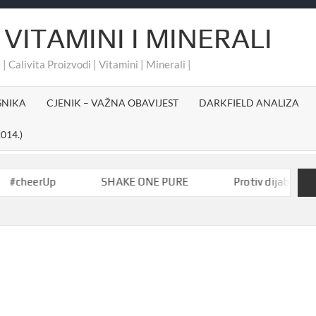
 VITAMINI I MINERALI
 | Calivita Proizvodi | Vitamini | Minerali |
SNIKA
CJENIK – VAŽNA OBAVIJEST
DARKFIELD ANALIZA
014.)
heerUp
SHAKE ONE PURE
Protiv dijabetesa-Akt