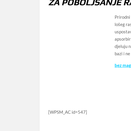
ZA POBOLJŠANJE 
Prirodni
lošeg ra
uspostav
apsorbir
djeluju 
bazi i n
bez mag
[WPSM_AC id=547]