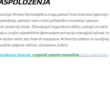
RASPOLOŽENJA
 sastojci #cheerUp kompleksa mogu pomoći kod sindroma izgaranja i
spoloženja; pomažu vam vratiti psihološku ravnotežu i ponovo
iti unutarnji sklad. Zahvaljujući organskom obliku, sastojci se lakše
aju a svojim zajedničkim djelovanjem ostvaruju sinergijski učinak, te
na nježan način, bez ikakvih nuspojava. #cheerUp tablete su na biljnoj
e sadrže umjetne aditive, stimulanse, kofein.
nezijevog stearata
s organski vezanim mineralima
dobra apsorpcija