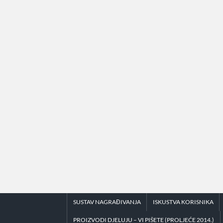
Skip
to
content
SUSTAV NAGRAĐIVANJA
ISKUSTVA KORISNIKA
PROIZVODI DJELUJU – VI PIŠETE (PROLJEĆE 2014.)