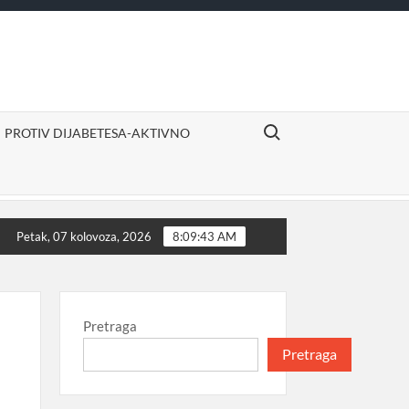
Search for:
PROTIV DIJABETESA-AKTIVNO
ivno
Izvor sigurne i ugodne mirovine
Proizvodi d
Petak, 07 kolovoza, 2026
8:09:43 AM
Pretraga
Pretraga