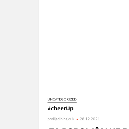
UNCATEGORIZED
#cheerUp
prviijedinihajduk
28.12.2021