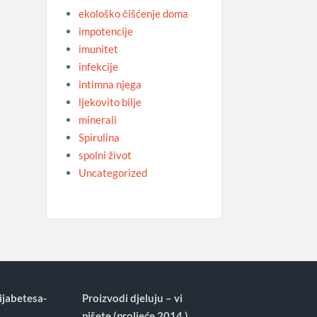
ekološko čišćenje doma
impotencije
imunitet
infekcije
intimna njega
ljekovito bilje
minerali
Spirulina
spolni život
Uncategorized
ijabetesa-
Proizvodi djeluju – vi
pišete (proljeće 2014.)