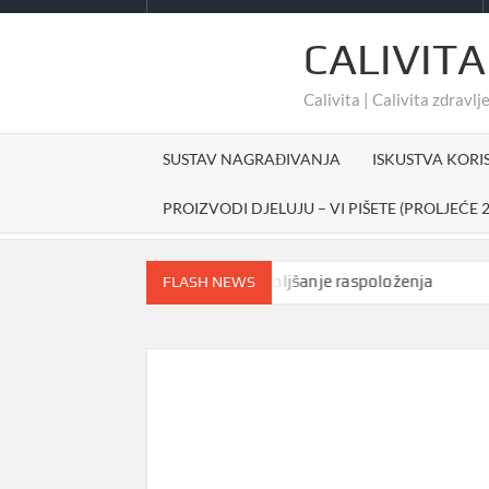
CALIVITA
Calivita | Calivita zdravlje
SUSTAV NAGRAĐIVANJA
ISKUSTVA KORI
PROIZVODI DJELUJU – VI PIŠETE (PROLJEĆE 2
Prirodno sredstvo za poboljšanje raspoloženja
#c
FLASH NEWS