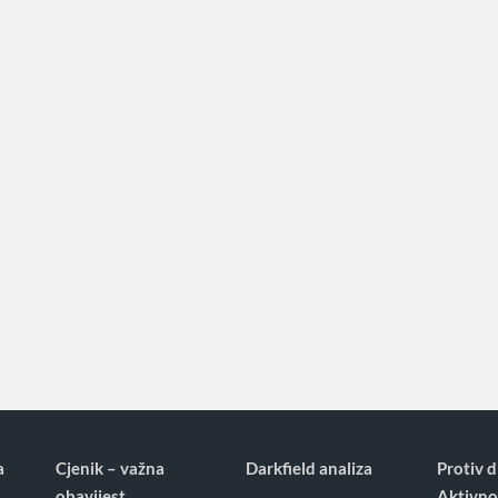
a
Cjenik – važna
Darkfield analiza
Protiv d
obavijest
Aktivno