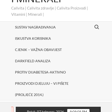
Calivita | Calivita zdravlje | Calivita Proizvodi |
Vitamini | Minerali |
Search for:
SUSTAV NAGRAĐIVANJA
ISKUSTVA KORISNIKA
CJENIK – VAŽNA OBAVIJEST
DARKFIELD ANALIZA
PROTIV DIJABETESA-AKTIVNO
PROIZVODI DJELUJU – VI PIŠETE
(PROLJEĆE 2014.)
#cheerUp
SHAKE ONE PURE
Protiv dijabete
FLASH
Petak, 07 kolovoza, 2026
9:09:10 PM