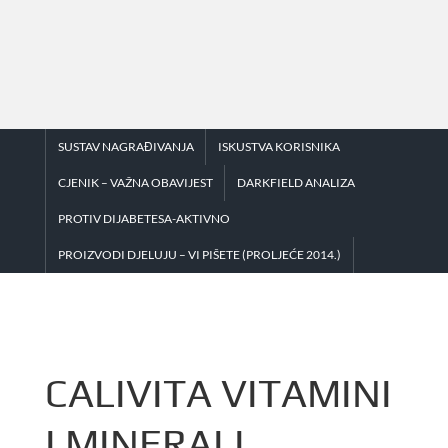
Skip
to
content
SUSTAV NAGRAĐIVANJA
ISKUSTVA KORISNIKA
CJENIK – VAŽNA OBAVIJEST
DARKFIELD ANALIZA
PROTIV DIJABETESA-AKTIVNO
PROIZVODI DJELUJU – VI PIŠETE (PROLJEĆE 2014.)
CALIVITA VITAMINI
I MINERALI