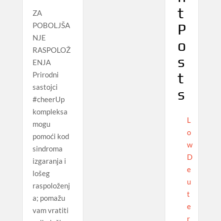
t
ZA
P
POBOLJŠA
NJE
o
RASPOLOŽ
s
ENJA
t
Prirodni
sastojci
s
#cheerUp
kompleksa
L
mogu
o
pomoći kod
w
sindroma
D
izgaranja i
e
lošeg
u
raspoloženj
t
a; pomažu
e
vam vratiti
r