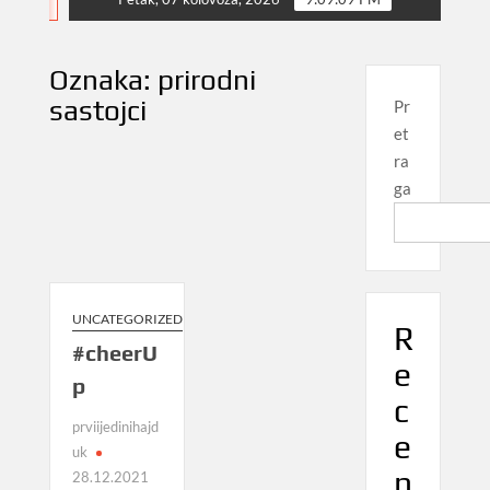
NEWS
Oznaka:
prirodni
sastojci
Pr
et
ra
ga
UNCATEGORIZED
R
#cheerU
e
p
c
prviijedinihajd
e
uk
n
28.12.2021