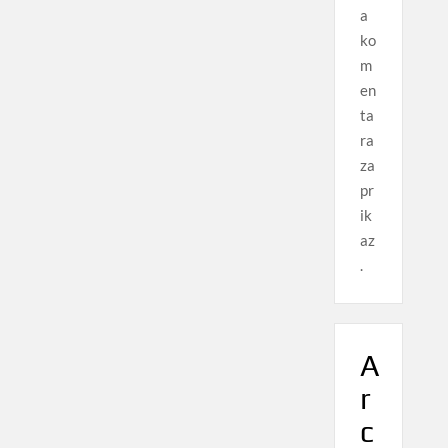
a
ko
m
en
ta
ra
za
pr
ik
az
.
A
r
c