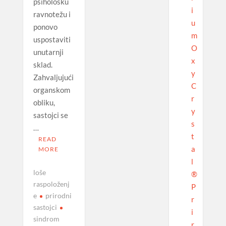
psihološku
i
ravnotežu i
u
ponovo
m
uspostaviti
O
unutarnji
x
sklad.
y
Zahvaljujući
C
organskom
r
obliku,
y
sastojci se
s
…
t
READ
a
MORE
l
loše
®
raspoloženj
P
e
prirodni
r
sastojci
i
sindrom
r