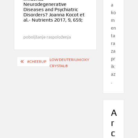
Neurodegenerative
a
Diseases and Psychiatric
ko
Disorders? Joanna Kocot et
al.- Nutrients 2017, 9, 659;
m
en
ta
poboljšanje raspoloženja
ra
za
pr
Navigacija
LOW DEUTERIUM OXY
#CHEERUP
ik
CRYSTAL®
objava
az
.
A
r
c