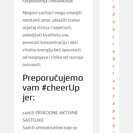
raspoloženja i melankolije.
o
Njegovi sastojci mogu smanjiti
d
mentalni umor, ublažiti stalan
n
osjećaj stresa i napetosti,
o
poboljšati kvalitetu sna,
s
povećati koncentraciju i dati
r
vitalnu energiju bez opasnosti
e
od nuspojava i rizika od razvoja
d
ovisnosti.
s
t
Preporučujemo
v
vam #cheerUp
o
jer:
z
a
p
sadrži PRIRODNE AKTIVNE
o
SASTOJKE
b
Sadrži aminokiseline koje se
o