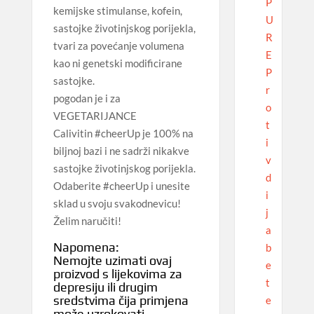
P
kemijske stimulanse, kofein,
U
sastojke životinjskog porijekla,
R
tvari za povećanje volumena
E
kao ni genetski modificirane
P
sastojke.
r
pogodan je i za
o
VEGETARIJANCE
t
Calivitin #cheerUp je 100% na
i
biljnoj bazi i ne sadrži nikakve
v
sastojke životinjskog porijekla.
d
Odaberite #cheerUp i unesite
i
sklad u svoju svakodnevicu!
j
Želim naručiti!
a
Napomena:
b
Nemojte uzimati ovaj
e
proizvod s lijekovima za
t
depresiju ili drugim
sredstvima čija primjena
e
može uzrokovati