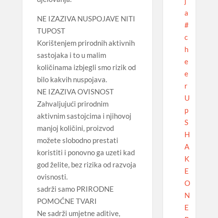
j
a
NE IZAZIVA NUSPOJAVE NITI
#
TUPOST
c
Korištenjem prirodnih aktivnih
h
sastojaka i to u malim
e
količinama izbjegli smo rizik od
e
bilo kakvih nuspojava.
r
NE IZAZIVA OVISNOST
U
Zahvaljujući prirodnim
p
aktivnim sastojcima i njihovoj
S
manjoj količini, proizvod
H
možete slobodno prestati
A
koristiti i ponovno ga uzeti kad
K
god želite, bez rizika od razvoja
E
ovisnosti.
O
sadrži samo PRIRODNE
N
POMOĆNE TVARI
E
Ne sadrži umjetne aditive,