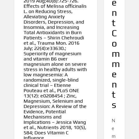
e
2019 Aug;40(8):725-726.
Effects of Melissa officinalis
n
L. on Reducing Stress,
Alleviating Anxiety
t
Disorders, Depression, and
Insomnia, and Increasing
C
Total Antioxidants in Burn
Patients – Shirin Chehroudi
o
et al., Trauma Mon. 2016
July; 22(4):e33630.;
m
Superiority of magnesium
and vitamin B6 over
m
magnesium alone on severe
stress in healthy adults with
e
low magnesemia: A
randomized, single-blind
n
clinical trial – Etienne
Pouteau et al., PLoS ONE
t
13(12): e0208454 ; Zinc,
Magnesium, Selenium and
s
Depression: A Review of the
Evidence, Potential
Mechanisms and
N
Implications – Jessica Wang
et al., Nutrients 2018, 10(5),
e
584; Does Vitamin C
m
Influence