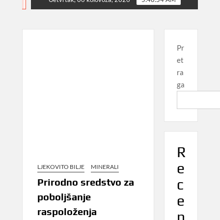
NEWS
Pr
et
ra
ga
R
e
LJEKOVITO BILJE
MINERALI
c
Prirodno sredstvo za
poboljšanje
e
raspoloženja
n