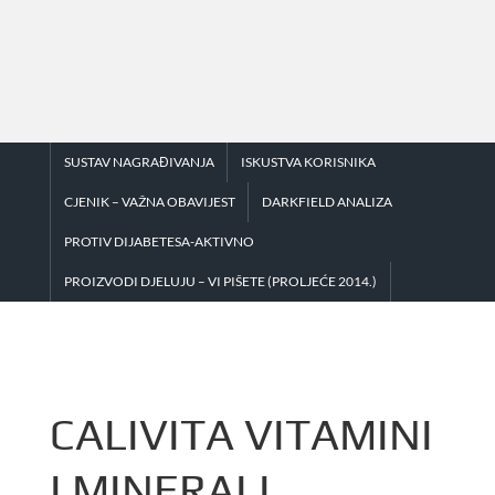
Skip
to
content
SUSTAV NAGRAĐIVANJA
ISKUSTVA KORISNIKA
CJENIK – VAŽNA OBAVIJEST
DARKFIELD ANALIZA
PROTIV DIJABETESA-AKTIVNO
PROIZVODI DJELUJU – VI PIŠETE (PROLJEĆE 2014.)
CALIVITA VITAMINI
I MINERALI