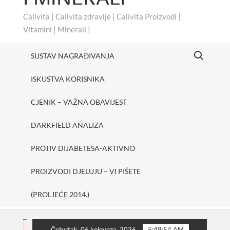
Calivita | Calivita zdravlje | Calivita Proizvodi |
Vitamini | Minerali |
Search for:
SUSTAV NAGRAĐIVANJA
ISKUSTVA KORISNIKA
CJENIK – VAŽNA OBAVIJEST
DARKFIELD ANALIZA
PROTIV DIJABETESA-AKTIVNO
PROIZVODI DJELUJU – VI PIŠETE
(PROLJEĆE 2014.)
heerUp
SHAKE ONE PURE
Protiv dijabetesa-Akt
FLASH
Četvrtak, 06 kolovoza, 2026
5:48:55 AM