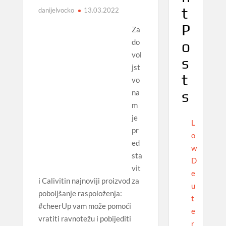
t
danijelvocko
13.03.2022
P
Za
do
o
vol
s
jst
t
vo
s
na
m
je
L
pr
o
ed
w
sta
D
vit
e
i Calivitin najnoviji proizvod za
u
poboljšanje raspoloženja:
t
#cheerUp vam može pomoći
e
vratiti ravnotežu i pobijediti
r