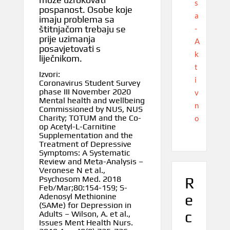
s
pospanost. Osobe koje
a
imaju problema sa
-
štitnjačom trebaju se
prije uzimanja
A
posavjetovati s
k
liječnikom.
t
Izvori:
i
Coronavirus Student Survey
phase III November 2020
v
Mental health and wellbeing
n
Commissioned by NUS, NUS
Charity; TOTUM and the Co-
o
op Acetyl-L-Carnitine
Supplementation and the
Treatment of Depressive
Symptoms: A Systematic
Review and Meta-Analysis –
Veronese N et al.,
R
Psychosom Med. 2018
Feb/Mar;80:154-159; S-
e
Adenosyl Methionine
(SAMe) for Depression in
c
Adults – Wilson, A. et al.,
Issues Ment Health Nurs.