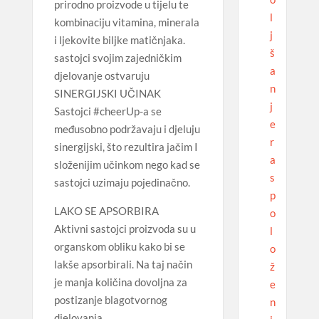
prirodno proizvode u tijelu te
l
kombinaciju vitamina, minerala
j
i ljekovite biljke matičnjaka.
š
sastojci svojim zajedničkim
a
djelovanje ostvaruju
n
SINERGIJSKI UČINAK
j
Sastojci #cheerUp-a se
e
međusobno podržavaju i djeluju
r
sinergijski, što rezultira jačim I
a
složenijim učinkom nego kad se
s
sastojci uzimaju pojedinačno.
p
LAKO SE APSORBIRA
o
Aktivni sastojci proizvoda su u
l
organskom obliku kako bi se
o
lakše apsorbirali. Na taj način
ž
je manja količina dovoljna za
e
postizanje blagotvornog
n
djelovanja.