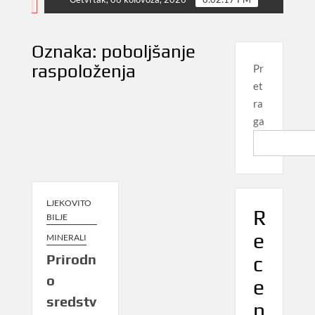
NEWS
Oznaka:
poboljšanje
raspoloženja
Pr
et
ra
ga
LJEKOVITO
R
BILJE
e
MINERALI
Prirodn
c
o
e
sredstv
n