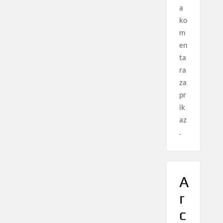
a
ko
m
en
ta
ra
za
pr
ik
az
.
A
r
c