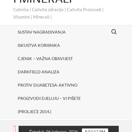
Calivita | Calivita zdravlje | Calivita Proizvodi |
Vitamini | Minerali |
Search for:
SUSTAV NAGRAĐIVANJA
ISKUSTVA KORISNIKA
CJENIK – VAŽNA OBAVIJEST
DARKFIELD ANALIZA
PROTIV DIJABETESA-AKTIVNO
PROIZVODI DJELUJU – VI PIŠETE
(PROLJEĆE 2014.)
#cheerUp
SHAKE ONE PURE
Protiv dijabetesa
FLASH
Četvrtak, 06 kolovoza, 2026
8:02:18 PM