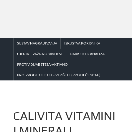
Skip
to
content
SUSTAV NAGRAĐIVANJA
ISKUSTVA KORISNIKA
CJENIK – VAŽNA OBAVIJEST
DARKFIELD ANALIZA
PROTIV DIJABETESA-AKTIVNO
PROIZVODI DJELUJU – VI PIŠETE (PROLJEĆE 2014.)
CALIVITA VITAMINI
I MINERALI