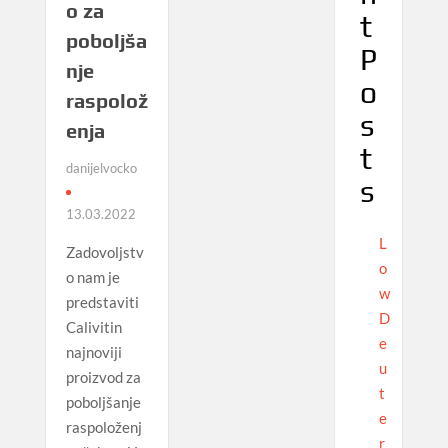
o za
t
poboljša
P
nje
o
raspolož
s
enja
t
danijelvocko
s
13.03.2022
L
Zadovoljstv
o
o nam je
w
predstaviti
D
Calivitin
e
najnoviji
u
proizvod za
t
poboljšanje
e
raspoloženj
r