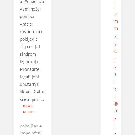
a: #cheerUp
i
vam može
u
pomoći
m
vratiti
O
ravnotežu i
x
pobijediti
y
depresiju i
C
sindrom
r
izgaranja.
y
Pronađite
s
izgubljeni
t
unutarnji
a
sklad i živite
l
sretnijim i …
®
READ
P
MORE
r
poboljšanje
i
raspoloženj
r