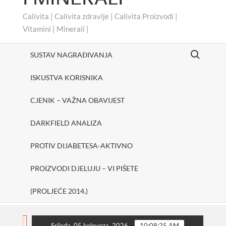
Calivita | Calivita zdravlje | Calivita Proizvodi |
Vitamini | Minerali |
Search for:
SUSTAV NAGRAĐIVANJA
ISKUSTVA KORISNIKA
CJENIK – VAŽNA OBAVIJEST
DARKFIELD ANALIZA
PROTIV DIJABETESA-AKTIVNO
PROIZVODI DJELUJU – VI PIŠETE
(PROLJEĆE 2014.)
#cheerUp
SHAKE ONE PURE
Protiv dijabete
FLASH
Srijeda, 05 kolovoza, 2026
10:08:26 AM