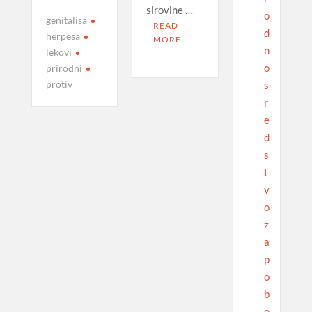
sirovine …
o
genitalisa
READ
d
herpesa
MORE
n
lekovi
o
prirodni
protiv
s
r
e
d
s
t
v
o
z
a
p
o
b
o