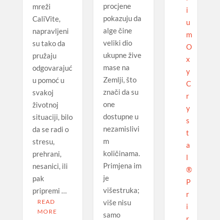
procjene
mreži
i
pokazuju da
CaliVite,
u
alge čine
napravljeni
m
veliki dio
su tako da
O
ukupne žive
pružaju
x
mase na
odgovarajuć
y
Zemlji, što
u pomoć u
C
znači da su
svakoj
r
one
životnoj
y
dostupne u
situaciji, bilo
s
nezamislivi
da se radi o
t
m
stresu,
a
količinama.
prehrani,
l
Primjena im
nesanici, ili
®
je
pak
P
višestruka;
pripremi …
r
READ
više nisu
i
MORE
samo
r