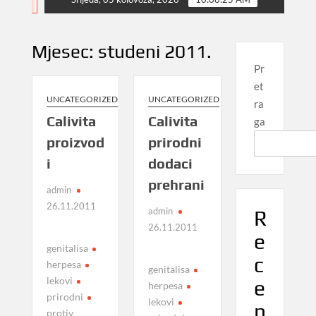
NEWS
Mjesec:
studeni 2011.
Pr
et
UNCATEGORIZED
UNCATEGORIZED
ra
Calivita
Calivita
ga
proizvod
prirodni
i
dodaci
prehrani
admin
26.11.2011
admin
R
26.11.2011
e
genitalisa
c
herpesa
genitalisa
lekovi
e
herpesa
prirodni
lekovi
n
protiv