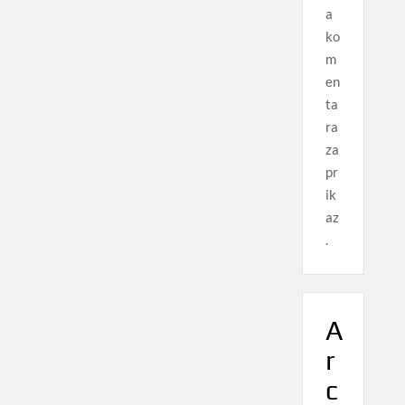
a
ko
m
en
ta
ra
za
pr
ik
az
.
A
r
c