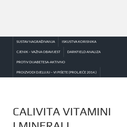
Skip
to
content
SUSTAV NAGRAĐIVANJA
ISKUSTVA KORISNIKA
CJENIK – VAŽNA OBAVIJEST
DARKFIELD ANALIZA
PROTIV DIJABETESA-AKTIVNO
PROIZVODI DJELUJU – VI PIŠETE (PROLJEĆE 2014.)
CALIVITA VITAMINI
I MINERALI