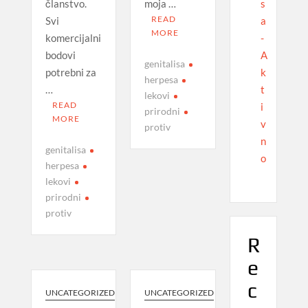
s
članstvo.
moja …
READ
a
Svi
MORE
-
komercijalni
A
bodovi
genitalisa
k
potrebni za
herpesa
t
…
lekovi
READ
i
prirodni
MORE
v
protiv
n
genitalisa
o
herpesa
lekovi
prirodni
protiv
R
e
c
UNCATEGORIZED
UNCATEGORIZED