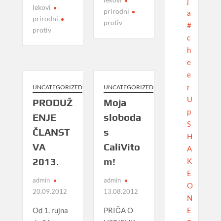
j
lekovi
prirodni
a
prirodni
protiv
#
protiv
c
h
e
e
r
UNCATEGORIZED
UNCATEGORIZED
U
PRODUŽ
Moja
p
ENJE
sloboda
S
ČLANST
s
H
VA
CaliVito
A
2013.
m!
K
E
admin
admin
O
20.09.2012
13.08.2012
N
E
Od 1. rujna
PRIČA O