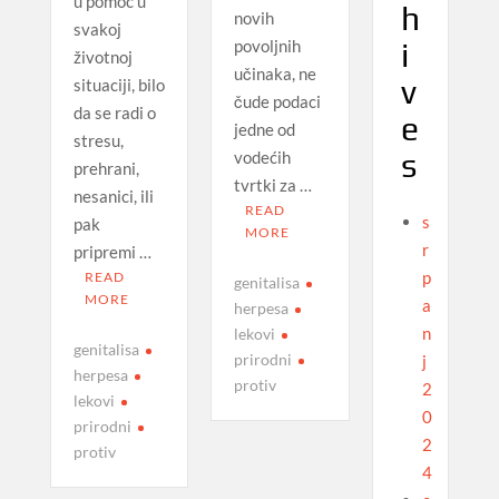
u pomoć u
h
novih
svakoj
povoljnih
i
životnoj
učinaka, ne
v
situaciji, bilo
čude podaci
da se radi o
e
jedne od
stresu,
s
vodećih
prehrani,
tvrtki za …
nesanici, ili
READ
s
pak
MORE
r
pripremi …
p
READ
genitalisa
MORE
a
herpesa
n
lekovi
genitalisa
prirodni
j
herpesa
protiv
2
lekovi
0
prirodni
2
protiv
4