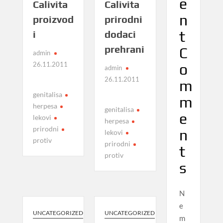
e
Calivita
Calivita
n
proizvod
prirodni
t
i
dodaci
prehrani
C
admin
26.11.2011
o
admin
26.11.2011
m
genitalisa
m
herpesa
genitalisa
e
lekovi
herpesa
prirodni
n
lekovi
protiv
prirodni
t
protiv
s
N
e
UNCATEGORIZED
UNCATEGORIZED
m