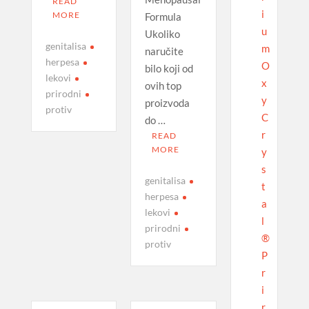
READ
i
MORE
Formula
u
Ukoliko
genitalisa
m
naručite
herpesa
O
bilo koji od
lekovi
x
ovih top
prirodni
y
proizvoda
protiv
C
do …
r
READ
MORE
y
s
genitalisa
t
herpesa
a
lekovi
l
prirodni
®
protiv
P
r
i
r