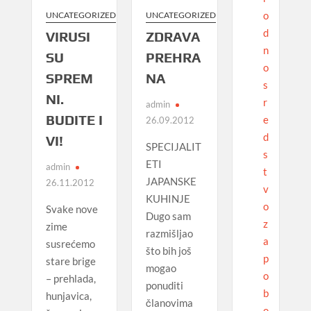
o
UNCATEGORIZED
UNCATEGORIZED
d
VIRUSI
ZDRAVA
n
SU
PREHRA
o
SPREM
NA
s
NI.
r
admin
BUDITE I
e
26.09.2012
d
VI!
SPECIJALIT
s
ETI
admin
t
JAPANSKE
26.11.2012
v
KUHINJE
o
Svake nove
Dugo sam
z
zime
razmišljao
a
susrećemo
što bih još
p
stare brige
mogao
o
– prehlada,
ponuditi
b
hunjavica,
članovima
o