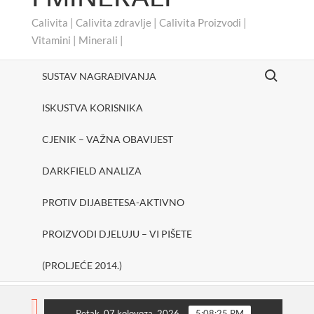
Calivita | Calivita zdravlje | Calivita Proizvodi |
Vitamini | Minerali |
Search for:
SUSTAV NAGRAĐIVANJA
ISKUSTVA KORISNIKA
CJENIK – VAŽNA OBAVIJEST
DARKFIELD ANALIZA
PROTIV DIJABETESA-AKTIVNO
PROIZVODI DJELUJU – VI PIŠETE
(PROLJEĆE 2014.)
#cheerUp
SHAKE ONE PURE
Protiv dijabetesa-
FLASH
Petak, 07 kolovoza, 2026
5:08:26 PM