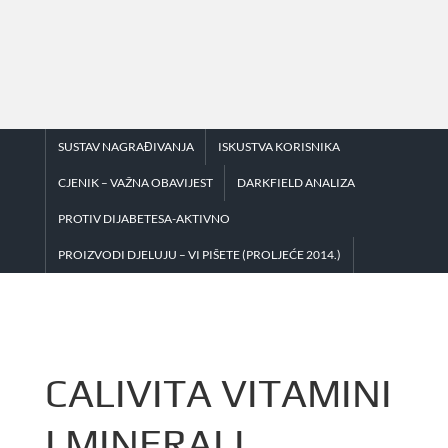
Skip
to
content
SUSTAV NAGRAĐIVANJA
ISKUSTVA KORISNIKA
CJENIK – VAŽNA OBAVIJEST
DARKFIELD ANALIZA
PROTIV DIJABETESA-AKTIVNO
PROIZVODI DJELUJU – VI PIŠETE (PROLJEĆE 2014.)
CALIVITA VITAMINI
I MINERALI