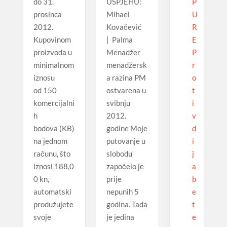
P
do 31.
USPJEHU:
U
prosinca
Mihael
R
2012.
Kovačević
E
Kupovinom
| Palma
P
proizvoda u
Menadžer
r
minimalnom
menadžersk
o
iznosu
a razina PM
t
od 150
ostvarena u
i
komercijalni
svibnju
v
h
2012.
d
bodova (KB)
godine Moje
i
na jednom
putovanje u
j
računu, što
slobodu
a
iznosi 188,0
započelo je
b
0 kn,
prije
e
automatski
nepunih 5
t
produžujete
godina. Tada
e
svoje
je jedina