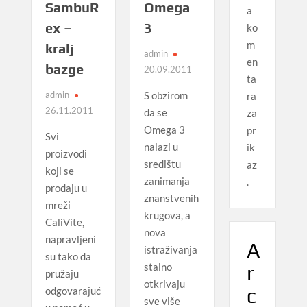
SambuR
Omega
a
ex –
3
ko
m
kralj
admin
en
bazge
20.09.2011
ta
admin
S obzirom
ra
26.11.2011
da se
za
Omega 3
pr
Svi
nalazi u
ik
proizvodi
središtu
az
koji se
zanimanja
.
prodaju u
znanstvenih
mreži
krugova, a
CaliVite,
nova
napravljeni
A
istraživanja
su tako da
stalno
r
pružaju
otkrivaju
c
odgovarajuć
sve više