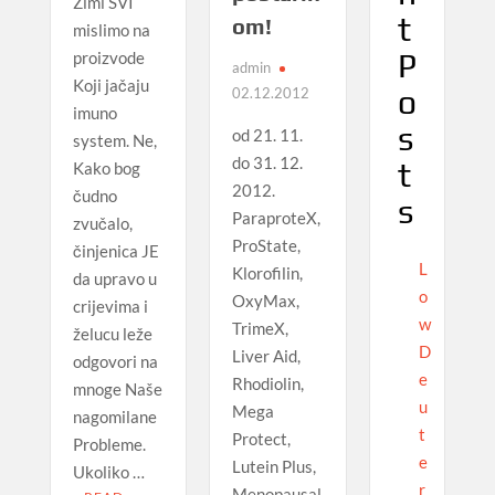
Zimi SVI
t
om!
mislimo na
P
proizvode
admin
Koji jačaju
o
02.12.2012
imuno
s
od 21. 11.
system. Ne,
do 31. 12.
t
Kako bog
2012.
čudno
s
ParaproteX,
zvučalo,
ProState,
činjenica JE
L
Klorofilin,
da upravo u
o
OxyMax,
crijevima i
w
TrimeX,
želucu leže
D
Liver Aid,
odgovori na
e
Rhodiolin,
mnoge Naše
u
Mega
nagomilane
t
Protect,
Probleme.
e
Lutein Plus,
Ukoliko …
r
Menopausal