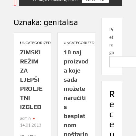
NEWS
Oznaka:
genitalisa
Pr
et
UNCATEGORIZED
UNCATEGORIZED
ra
ZIMSKI
10 naj
ga
REŽIM
proizvod
ZA
a koje
LJEPŠI
sada
PROLJE
možete
R
TNI
naručiti
e
IZGLED
s
c
besplat
admin
e
nom
14.01.2013
n
poštarin