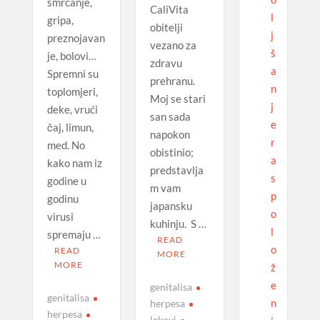
šmrcanje,
CaliVita
l
gripa,
obitelji
j
preznojavan
vezano za
š
je, bolovi…
zdravu
a
Spremni su
prehranu.
n
toplomjeri,
Moj se stari
j
deke, vrući
san sada
e
čaj, limun,
napokon
r
med. No
obistinio;
a
kako nam iz
predstavlja
s
godine u
m vam
p
godinu
japansku
o
virusi
kuhinju. S …
l
spremaju …
READ
o
READ
MORE
MORE
ž
e
genitalisa
genitalisa
n
herpesa
herpesa
lekovi