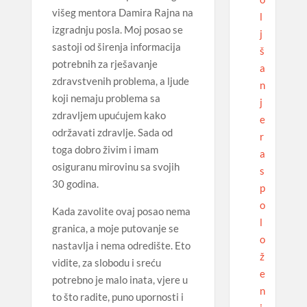
višeg mentora Damira Rajna na
l
izgradnju posla. Moj posao se
j
sastoji od širenja informacija
š
potrebnih za rješavanje
a
zdravstvenih problema, a ljude
n
koji nemaju problema sa
j
zdravljem upućujem kako
e
održavati zdravlje. Sada od
r
toga dobro živim i imam
a
osiguranu mirovinu sa svojih
s
30 godina.
p
o
Kada zavolite ovaj posao nema
l
granica, a moje putovanje se
o
nastavlja i nema odredište. Eto
ž
vidite, za slobodu i sreću
e
potrebno je malo inata, vjere u
n
to što radite, puno upornosti i