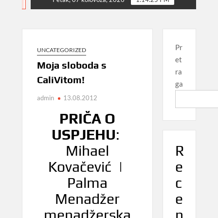
NEWS
Pr
UNCATEGORIZED
et
Moja sloboda s
ra
CaliVitom!
ga
admin
13.08.2012
PRIČA O
USPJEHU
:
R
Mihael
e
Kovačević |
c
Palma
e
Menadžer
n
menadžerska