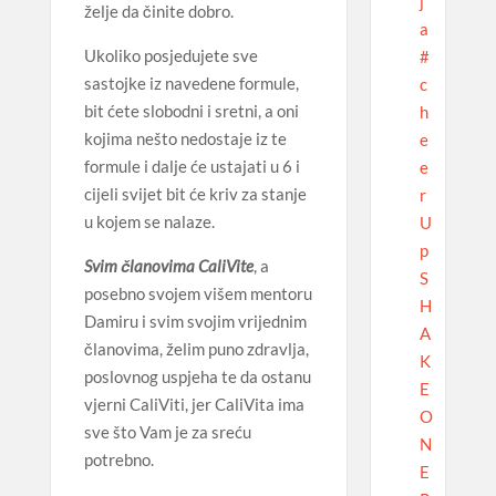
j
želje da činite dobro.
a
Ukoliko posjedujete sve
#
sastojke iz navedene formule,
c
bit ćete slobodni i sretni, a oni
h
kojima nešto nedostaje iz te
e
formule i dalje će ustajati u 6 i
e
cijeli svijet bit će kriv za stanje
r
u kojem se nalaze.
U
p
Svim članovima CaliVite
, a
S
posebno svojem višem mentoru
H
Damiru i svim svojim vrijednim
A
članovima, želim puno zdravlja,
K
poslovnog uspjeha te da ostanu
E
vjerni CaliViti, jer CaliVita ima
O
sve što Vam je za sreću
N
potrebno.
E