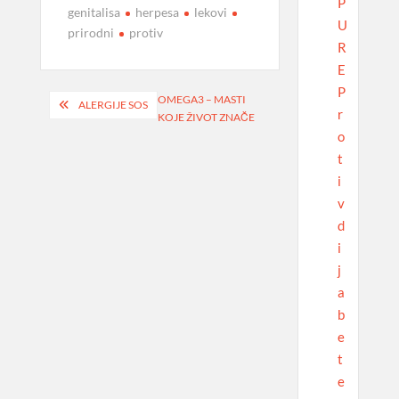
P
genitalisa
herpesa
lekovi
U
prirodni
protiv
R
E
P
Navigacija
OMEGA3 – MASTI
ALERGIJE SOS
r
KOJE ŽIVOT ZNAČE
objava
o
t
i
v
d
i
j
a
b
e
t
e