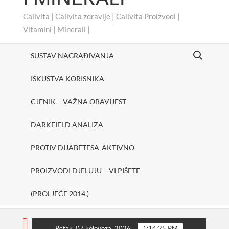
Calivita | Calivita zdravlje | Calivita Proizvodi |
Vitamini | Minerali |
Search for:
SUSTAV NAGRAĐIVANJA
ISKUSTVA KORISNIKA
CJENIK – VAŽNA OBAVIJEST
DARKFIELD ANALIZA
PROTIV DIJABETESA-AKTIVNO
PROIZVODI DJELUJU – VI PIŠETE
(PROLJEĆE 2014.)
cheerUp
SHAKE ONE PURE
Protiv dijabetesa-Ak
FLASH
Petak, 07 kolovoza, 2026
1:14:26 PM