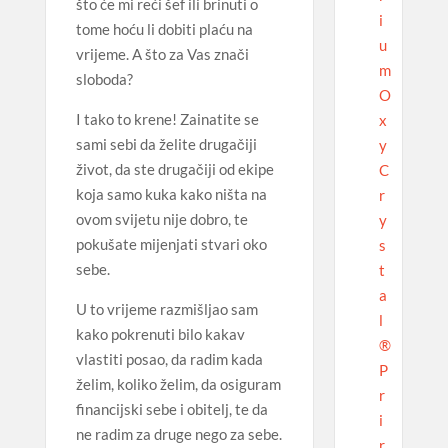
što će mi reći šef ili brinuti o
i
tome hoću li dobiti plaću na
u
vrijeme. A što za Vas znači
m
sloboda?
O
I tako to krene! Zainatite se
x
sami sebi da želite drugačiji
y
život, da ste drugačiji od ekipe
C
koja samo kuka kako ništa na
r
ovom svijetu nije dobro, te
y
pokušate mijenjati stvari oko
s
sebe.
t
a
U to vrijeme razmišljao sam
l
kako pokrenuti bilo kakav
®
vlastiti posao, da radim kada
P
želim, koliko želim, da osiguram
r
financijski sebe i obitelj, te da
i
ne radim za druge nego za sebe.
r