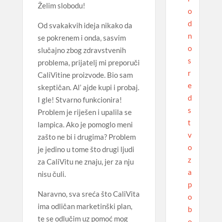
Želim slobodu!
o
d
Od svakakvih ideja nikako da
n
se pokrenem i onda, sasvim
o
slučajno zbog zdravstvenih
s
problema, prijatelj mi preporuči
r
CaliVitine proizvode. Bio sam
e
skeptičan. Al’ ajde kupi i probaj.
d
I gle! Stvarno funkcionira!
s
Problem je riješen i upalila se
t
lampica. Ako je pomoglo meni
v
zašto ne bi i drugima? Problem
o
je jedino u tome što drugi ljudi
z
za CaliVitu ne znaju, jer za nju
a
nisu čuli.
p
Naravno, sva sreća što CaliVita
o
ima odličan marketinški plan,
b
te se odlučim uz pomoć mog
o