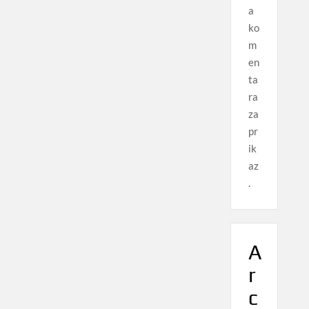
a
ko
m
en
ta
ra
za
pr
ik
az
.
A
r
c