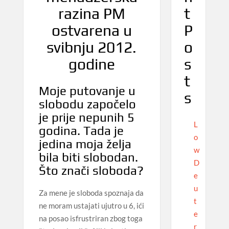
t
razina PM
P
ostvarena u
o
svibnju 2012.
s
godine
t
Moje putovanje u
s
slobodu započelo
je prije nepunih 5
L
godina. Tada je
o
jedina moja želja
w
bila biti slobodan.
D
Što znači sloboda?
e
u
Za mene je sloboda spoznaja da
t
ne moram ustajati ujutro u 6, ići
e
na posao isfrustriran zbog toga
r