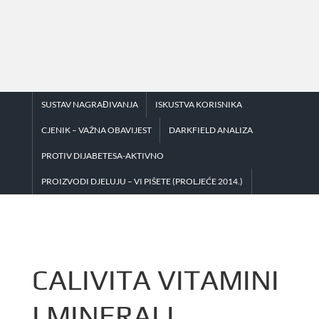
Skip
to
content
SUSTAV NAGRAĐIVANJA
ISKUSTVA KORISNIKA
CJENIK – VAŽNA OBAVIJEST
DARKFIELD ANALIZA
PROTIV DIJABETESA-AKTIVNO
PROIZVODI DJELUJU – VI PIŠETE (PROLJEĆE 2014.)
CALIVITA VITAMINI
I MINERALI