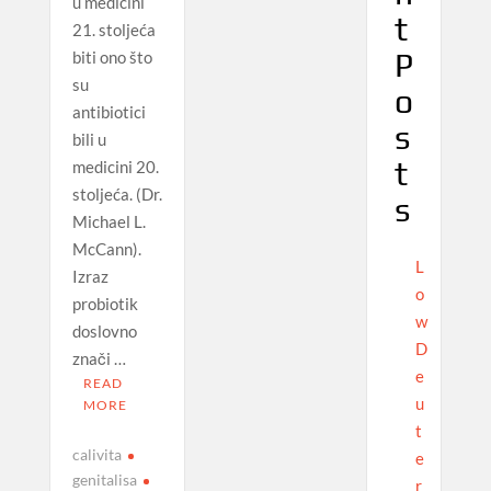
u medicini
t
21. stoljeća
P
biti ono što
su
o
antibiotici
s
bili u
t
medicini 20.
stoljeća. (Dr.
s
Michael L.
McCann).
L
Izraz
o
probiotik
w
doslovno
D
znači …
e
READ
u
MORE
t
calivita
e
genitalisa
r