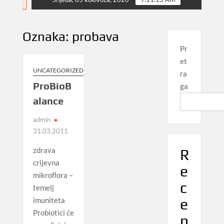
NEWS
Oznaka:
probava
Pr
et
UNCATEGORIZED
ra
ProBioB
ga
alance
admin
31.03.2011
zdrava
R
crijevna
e
mikroflora –
c
temelj
imuniteta
e
Probiotici će
n