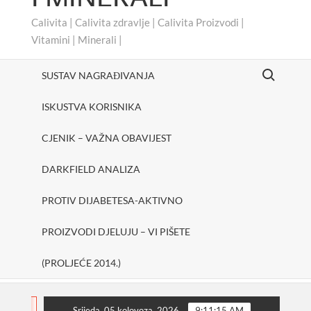
Calivita | Calivita zdravlje | Calivita Proizvodi |
Vitamini | Minerali |
Search for:
SUSTAV NAGRAĐIVANJA
ISKUSTVA KORISNIKA
CJENIK – VAŽNA OBAVIJEST
DARKFIELD ANALIZA
PROTIV DIJABETESA-AKTIVNO
PROIZVODI DJELUJU – VI PIŠETE
(PROLJEĆE 2014.)
#cheerUp
SHAKE ONE PURE
Protiv dijabete
FLASH
Srijeda, 05 kolovoza, 2026
9:11:16 AM