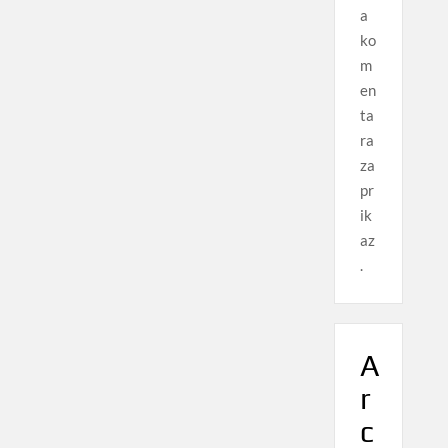
a
ko
m
en
ta
ra
za
pr
ik
az
.
A
r
c