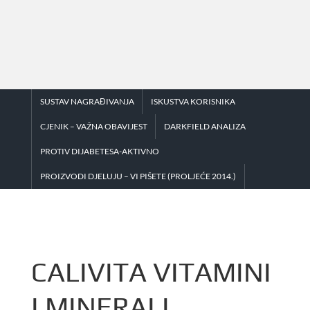
Skip
to
content
SUSTAV NAGRAĐIVANJA
ISKUSTVA KORISNIKA
CJENIK – VAŽNA OBAVIJEST
DARKFIELD ANALIZA
PROTIV DIJABETESA-AKTIVNO
PROIZVODI DJELUJU – VI PIŠETE (PROLJEĆE 2014.)
CALIVITA VITAMINI
I MINERALI