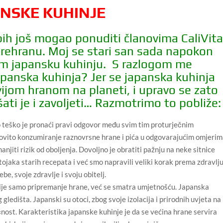
ANSKE KUHINJE
ih još mogao ponuditi članovima CaliVit
 prehranu. Moj se stari san sada napokon
vam japansku kuhinju. S razlogom me
apanska kuhinja? Jer se japanska kuhinja
vijom hranom na planeti, i upravo se zato
ati je i zavoljeti… Razmotrimo to pobliže:
o teško je pronaći pravi odgovor među svim tim proturječnim
dovito konzumiranje raznovrsne hrane i pića u odgovarajućim omjeri
iti rizik od oboljenja. Dovoljno je obratiti pažnju na neke sitnice
stojaka starih recepata i već smo napravili veliki korak prema zdravlju
e, svoje zdravlje i svoju obitelj.
nije samo pripremanje hrane, već se smatra umjetnošću. Japanska
gledišta. Japanski su otoci, zbog svoje izolacija i prirodnih uvjeta na
nost. Karakteristika japanske kuhinje je da se većina hrane servira