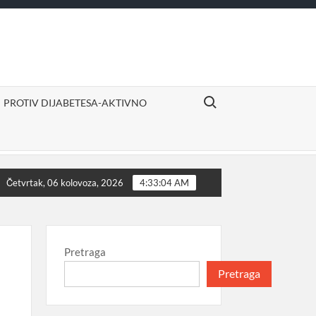
Search for:
PROTIV DIJABETESA-AKTIVNO
ivno
Izvor sigurne i ugodne mirovine
Proizvodi d
Četvrtak, 06 kolovoza, 2026
4:33:04 AM
Pretraga
Pretraga