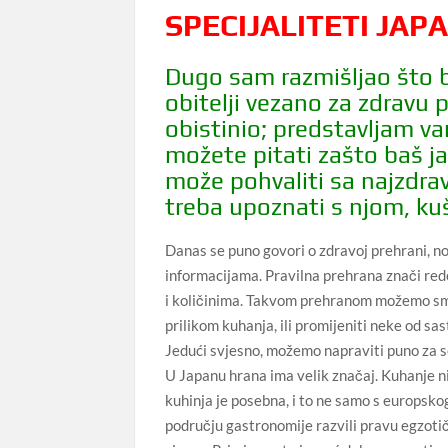
SPECIJALITETI JAP
Dugo sam razmišljao što b
obitelji vezano za zdravu
obistinio; predstavljam 
možete pitati zašto baš j
može pohvaliti sa najzdra
treba upoznati s njom, kuš
Danas se puno govori o zdravoj prehrani, n
informacijama. Pravilna prehrana znači re
i količinima. Takvom prehranom možemo smanj
prilikom kuhanja, ili promijeniti neke od sa
Jedući svjesno, možemo napraviti puno za seb
U Japanu hrana ima velik značaj. Kuhanje 
kuhinja je posebna, i to ne samo s europskog 
području gastronomije razvili pravu egzotič