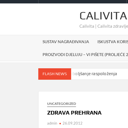
CALIVITA
Calivita | Calivita zdravlje
SUSTAV NAGRAĐIVANJA
ISKUSTVA KORI
PROIZVODI DJELUJU – VI PIŠETE (PROLJEĆE 2
Prirodno sredstvo za poboljšanje raspoloženja
#c
FLASH NEWS
UNCATEGORIZED
ZDRAVA PREHRANA
admin
26.09.2012