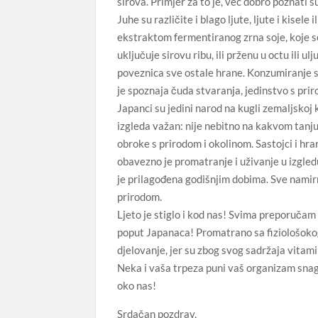
sirova. Primjer za to je, već dobro poznati sus
Juhe su različite i blago ljute, ljute i kisele
ekstraktom fermentiranog zrna soje, koje se
uključuje sirovu ribu, ili prženu u octu ili ul
poveznica sve ostale hrane. Konzumiranje si
je spoznaja čuda stvaranja, jedinstvo s prir
Japanci su jedini narod na kugli zemaljskoj 
izgleda važan: nije nebitno na kakvom tanjuru
obroke s prirodom i okolinom. Sastojci i hra
obavezno je promatranje i uživanje u izgledu
je prilagođena godišnjim dobima. Sve namirn
prirodom.
Ljeto je stiglo i kod nas! Svima preporuča
poput Japanaca! Promatrano sa fiziološoko
djelovanje, jer su zbog svog sadržaja vitam
Neka i vaša trpeza puni vaš organizam snag
oko nas!
Srdačan pozdrav,