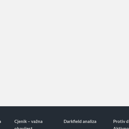
a
Cjenik – važna
Darkfield analiza
Protiv d
obavijest
Aktivno