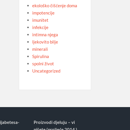
ekološko čišćenje doma
impotencije
imunitet
infekcije
intimna njega
ljekovito bilje
minerali
Spirulina
spolni život
Uncategorized
ijabetesa-
Proizvodi djeluju – vi
pišete (proljeće 2014.)