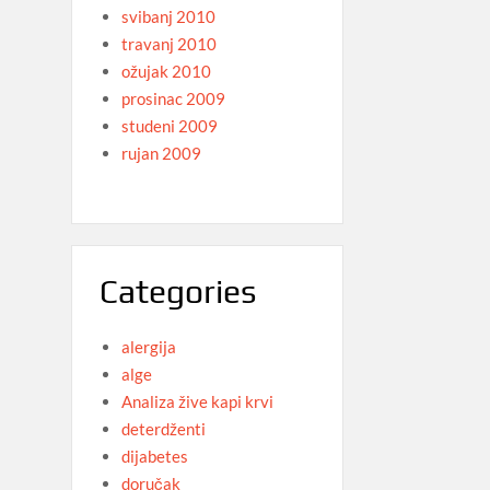
svibanj 2010
travanj 2010
ožujak 2010
prosinac 2009
studeni 2009
rujan 2009
Categories
alergija
alge
Analiza žive kapi krvi
deterdženti
dijabetes
doručak