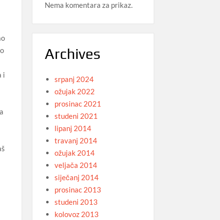
Nema komentara za prikaz.
ao
Archives
to
 i
srpanj 2024
ožujak 2022
prosinac 2021
ca
studeni 2021
lipanj 2014
travanj 2014
aš
ožujak 2014
veljača 2014
siječanj 2014
prosinac 2013
studeni 2013
kolovoz 2013