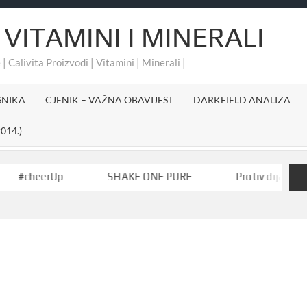
 VITAMINI I MINERALI
 | Calivita Proizvodi | Vitamini | Minerali |
SNIKA
CJENIK – VAŽNA OBAVIJEST
DARKFIELD ANALIZA
014.)
heerUp
SHAKE ONE PURE
Protiv dijabetesa-Akt