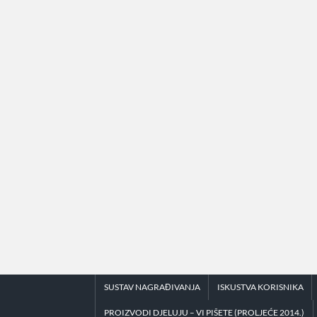
Skip
to
content
SUSTAV NAGRAĐIVANJA
ISKUSTVA KORISNIKA
PROIZVODI DJELUJU – VI PIŠETE (PROLJEĆE 2014.)