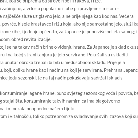
hi, koji se priprema od sirove ribe ili rakova, i riže.
 ili začinjene, a vrlo su popularne i juhe pripravljene s misom –
 najčešće služe uz glavno jelo, a ne prije njega kao kod nas. Večera
ju, povrće, kisele krastavce i rižu koja, ako nije samostalno jelo, služi k
rove ribe, i jedenje općenito, za Japance je puno više od jela samog; 
odom, obred revitalizacije.
koji se na takav način brine o viđenju hrane. Za Japance je sklad okusa
 i na kojoj strani tanjura je jelo servirano. Pokušali su uskladiti
na unutar obroka trebali bi biti u međusobnom skladu. Prije jela
, boji, obliku hrane kao i načinu na koji je servirana. Prehrana Japan
ice jedu sezonski, te na taj način pokušavaju sadržati sklad s
m konzumiranje lagane hrane, puno svježeg sezonskog voća i povrća, b
g stajališta, konzumiranje takvih namirnica ima blagotvorno
ina i minerala neophodne našem tijelu.
om i vitalnošću, toliko potrebnom za svladavanje svih izazova koji su