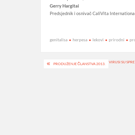
Gerry Hargitai
Predsjednik i osnivač CaliVita Internationa
genitalisa
herpesa
lekovi
prirodni
pr
Navigacija
VIRUSI SU SPRE
PRODUŽENJE ČLANSTVA 2013.
objava