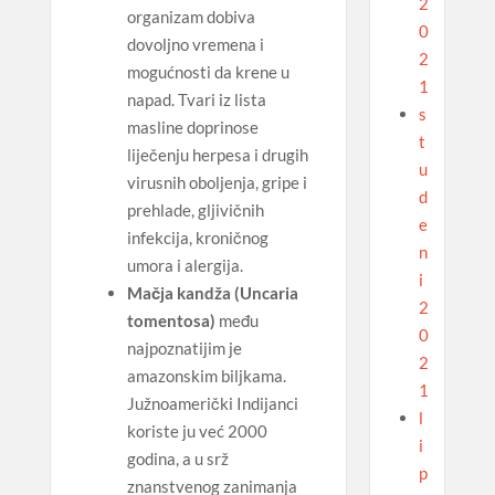
2
organizam dobiva
0
dovoljno vremena i
2
mogućnosti da krene u
1
napad. Tvari iz lista
s
masline doprinose
t
liječenju herpesa i drugih
u
virusnih oboljenja, gripe i
d
prehlade, gljivičnih
e
infekcija, kroničnog
n
umora i alergija.
i
Mačja kandža (Uncaria
2
tomentosa)
među
0
najpoznatijim je
2
amazonskim biljkama.
1
Južnoamerički Indijanci
l
koriste ju već 2000
i
godina, a u srž
p
znanstvenog zanimanja