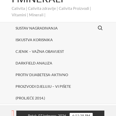
Calivita | Calivita zdravlje | Calivita Proizvodi |
Vitamini | Minerali |
Search for:
SUSTAV NAGRAĐIVANJA
ISKUSTVA KORISNIKA
CJENIK – VAŽNA OBAVIJEST
DARKFIELD ANALIZA
PROTIV DIJABETESA-AKTIVNO
PROIZVODI DJELUJU – VI PIŠETE
(PROLJEĆE 2014.)
cheerUp
SHAKE ONE PURE
Protiv dijabetesa-Ak
FLASH
Petak, 07 kolovoza, 2026
6:11:39 PM