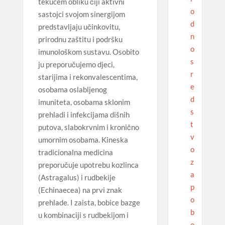
tekućem obliku čiji aktivni
o
sastojci svojom sinergijom
d
predstavljaju učinkovitu,
n
prirodnu zaštitu i podršku
o
imunološkom sustavu. Osobito
s
ju preporučujemo djeci,
r
starijima i rekonvalescentima,
e
osobama oslabljenog
d
imuniteta, osobama sklonim
s
prehladi i infekcijama dišnih
t
putova, slabokrvnim i kronično
v
umornim osobama. Kineska
o
tradicionalna medicina
z
preporučuje upotrebu kozlinca
a
(Astragalus) i rudbekije
p
(Echinaecea) na prvi znak
o
prehlade. I zaista, bobice bazge
b
u kombinaciji s rudbekijom i
o