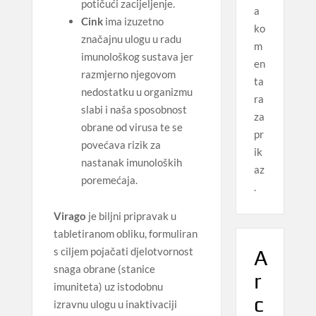
potičući zacijeljenje.
a
Cink
ima izuzetno
ko
značajnu ulogu u radu
m
imunološkog sustava jer
en
razmjerno njegovom
ta
nedostatku u organizmu
ra
slabi i naša sposobnost
za
obrane od virusa te se
pr
povećava rizik za
ik
nastanak imunoloških
az
poremećaja.
.
Virago
je biljni pripravak u
tabletiranom obliku, formuliran
s ciljem pojačati djelotvornost
A
snaga obrane (stanice
r
imuniteta) uz istodobnu
c
izravnu ulogu u inaktivaciji