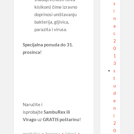
s
kisikom) čime izravno
i
doprinosi uništavanju
n
bakterija, gljivica,
a
parazita i virusa.
c
2
Specijalna ponuda do 31.
0
prosinca!
1
3
s
t
u
d
e
Naručite i
n
isprobajte
SambuRex ili
i
Virago
uz
GRATIS poštarinu!
2
0
genitalisa
herpesa
lekovi