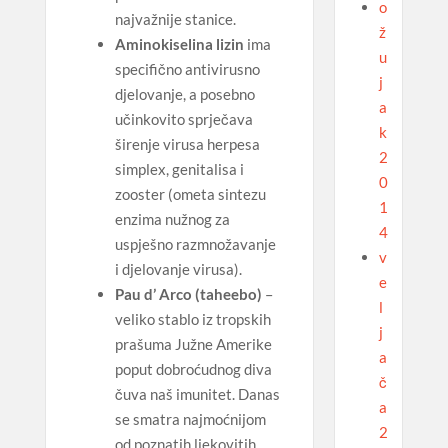
o
najvažnije stanice.
ž
Aminokiselina lizin
ima
u
specifično antivirusno
j
djelovanje, a posebno
a
učinkovito sprječava
k
širenje virusa herpesa
2
simplex, genitalisa i
0
zooster (ometa sintezu
1
enzima nužnog za
4
uspješno razmnožavanje
v
i djelovanje virusa).
e
Pau d’ Arco (taheebo)
–
l
veliko stablo iz tropskih
j
prašuma Južne Amerike
a
poput dobroćudnog diva
č
čuva naš imunitet. Danas
a
se smatra najmoćnijom
2
od poznatih ljekovitih