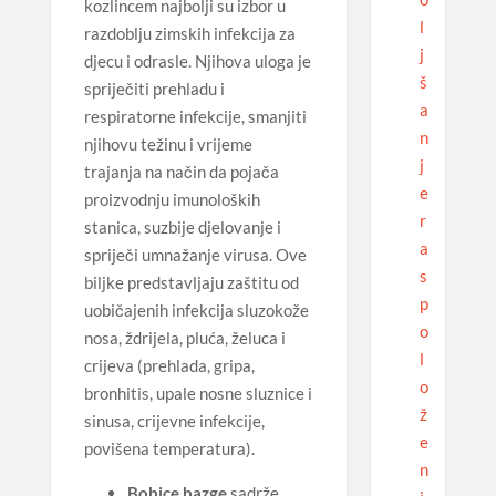
kozlincem najbolji su izbor u
l
razdoblju zimskih infekcija za
j
djecu i odrasle. Njihova uloga je
š
spriječiti prehladu i
a
respiratorne infekcije, smanjiti
n
njihovu težinu i vrijeme
j
trajanja na način da pojača
e
proizvodnju imunoloških
r
stanica, suzbije djelovanje i
a
spriječi umnažanje virusa. Ove
s
biljke predstavljaju zaštitu od
p
uobičajenih infekcija sluzokože
o
nosa, ždrijela, pluća, želuca i
l
crijeva (prehlada, gripa,
o
bronhitis, upale nosne sluznice i
ž
sinusa, crijevne infekcije,
e
povišena temperatura).
n
Bobice bazge
sadrže