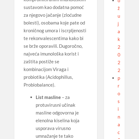
o
sustavom kao dodatna pomoć
ž
za njegovo jačanje (zloćudne
u
bolesti), osobama koje pate od
j
kroničnog umora i iscrpljenosti
a
te rekonvalescentima kako bi
k
se brže oporavili. Dugoročno,
2
najveća imunološka korist i
0
zaštita postiže se
2
kombinacijom Viraga i
2
probiotika (Acidophillus,
p
Probiobalance).
r
o
List masline
– za
s
protuvirusni učinak
i
masline odgovorna je
n
elenolna kiselina koja
a
usporava virusno
c
umnažanje te tako