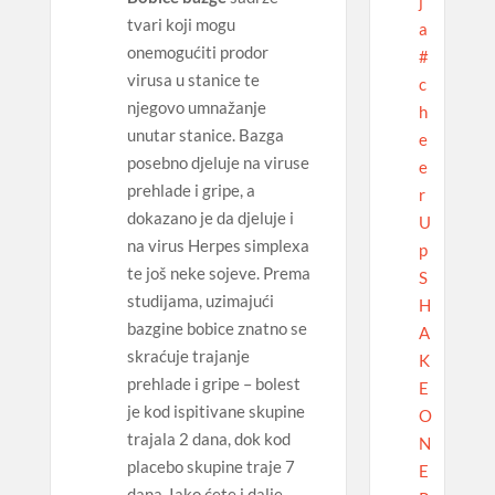
j
tvari koji mogu
a
onemogućiti prodor
#
virusa u stanice te
c
njegovo umnažanje
h
unutar stanice. Bazga
e
posebno djeluje na viruse
e
prehlade i gripe, a
r
dokazano je da djeluje i
U
na virus Herpes simplexa
p
te još neke sojeve. Prema
S
studijama, uzimajući
H
bazgine bobice znatno se
A
skraćuje trajanje
K
prehlade i gripe – bolest
E
je kod ispitivane skupine
O
trajala 2 dana, dok kod
N
placebo skupine traje 7
E
dana. Iako ćete i dalje