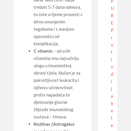
P
trebati 5-7 dana odmora,
U
to ćete vrijeme provesti s
R
bitno smanjenim
E
tegobama i s manjom
P
opasnošću od
r
komplikacija.
o
C vitamin
– od svih
t
vitamina ima najvažniju
i
ulogu u imunološkoj
v
obrani tijela. Nužan je za
d
pokretljivost leukocita i
i
njihovu učinkovitost
j
protiv napadača te
a
djelovanje glavne
b
žlijezde imunološkog
e
sustava – timusa.
t
Kozlinac (Astragalus
e