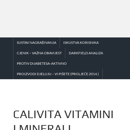
Skip
to
content
SUSTAV NAGRAĐIVANJA
ISKUSTVA KORISNIKA
CJENIK – VAŽNA OBAVIJEST
DARKFIELD ANALIZA
PROTIV DIJABETESA-AKTIVNO
PROIZVODI DJELUJU – VI PIŠETE (PROLJEĆE 2014.)
CALIVITA VITAMINI
I MINERALI