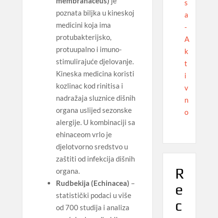
membranaceus)
je
s
poznata biljka u kineskoj
a
medicini koja ima
-
protubakterijsko,
A
protuupalno i imuno-
k
stimulirajuće djelovanje.
t
Kineska medicina koristi
i
kozlinac kod rinitisa i
v
nadražaja sluznice dišnih
n
organa uslijed sezonske
o
alergije. U kombinaciji sa
ehinaceom vrlo je
djelotvorno sredstvo u
zaštiti od infekcija dišnih
R
organa.
Rudbekija (Echinacea)
–
e
statistički podaci u više
c
od 700 studija i analiza