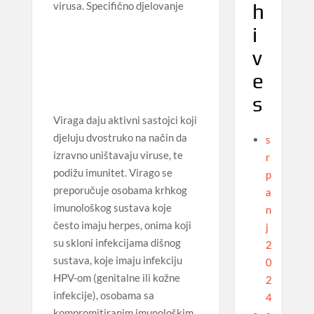
h
virusa.
Specifično djelovanje
i
v
e
s
Viraga daju aktivni sastojci koji
djeluju dvostruko na način da
s
izravno uništavaju viruse, te
r
podižu imunitet. Virago se
p
preporučuje osobama krhkog
a
imunološkog sustava koje
n
često imaju herpes, onima koji
j
su skloni infekcijama dišnog
2
sustava, koje imaju infekciju
0
HPV-om (genitalne ili kožne
2
infekcije), osobama sa
4
kompromitiranim imunološkim