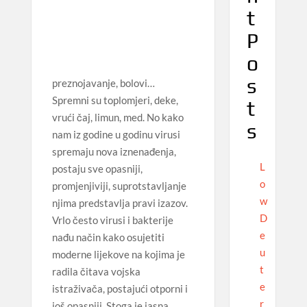
t
P
o
s
preznojavanje, bolovi…
Spremni su toplomjeri, deke,
t
vrući čaj, limun, med. No kako
s
nam iz godine u godinu virusi
spremaju nova iznenađenja,
L
postaju sve opasniji,
o
promjenjiviji, suprotstavljanje
w
njima predstavlja pravi izazov.
D
Vrlo često virusi i bakterije
e
nađu način kako osujetiti
u
moderne lijekove na kojima je
t
radila čitava vojska
e
istraživača, postajući otporni i
r
još opasniji. Stoga je jasna