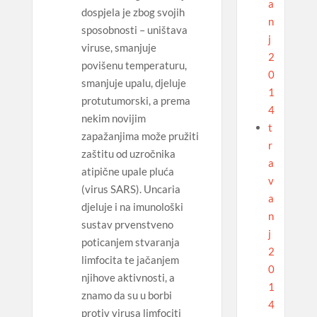
a
dospjela je zbog svojih
n
sposobnosti – uništava
j
viruse, smanjuje
2
povišenu temperaturu,
0
smanjuje upalu, djeluje
1
protutumorski, a prema
4
nekim novijim
t
zapažanjima može pružiti
r
zaštitu od uzročnika
a
atipične upale pluća
v
(virus SARS). Uncaria
a
djeluje i na imunološki
n
sustav prvenstveno
j
poticanjem stvaranja
2
limfocita te jačanjem
0
njihove aktivnosti, a
1
znamo da su u borbi
4
protiv virusa limfociti