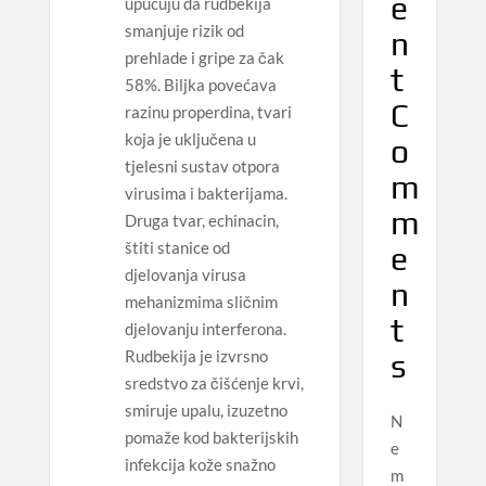
e
upućuju da rudbekija
smanjuje rizik od
n
prehlade i gripe za čak
t
58%. Biljka povećava
C
razinu properdina, tvari
koja je uključena u
o
tjelesni sustav otpora
m
virusima i bakterijama.
m
Druga tvar, echinacin,
štiti stanice od
e
djelovanja virusa
n
mehanizmima sličnim
t
djelovanju interferona.
Rudbekija je izvrsno
s
sredstvo za čišćenje krvi,
smiruje upalu, izuzetno
N
pomaže kod bakterijskih
e
infekcija kože snažno
m