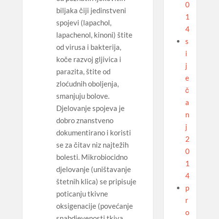
0
biljaka čiji jedinstveni
1
spojevi (lapachol,
4
lapachenol, kinoni) štite
s
od virusa i bakterija,
i
koče razvoj gljivica i
j
parazita, štite od
e
zloćudnih oboljenja,
č
smanjuju bolove.
a
Djelovanje spojeva je
n
dobro znanstveno
j
dokumentirano i koristi
2
se za čitav niz najtežih
0
bolesti. Mikrobiocidno
1
djelovanje (uništavanje
4
štetnih klica) se pripisuje
p
poticanju tkivne
r
oksigenacije (povećanje
o
snabdjevenosti tkiva