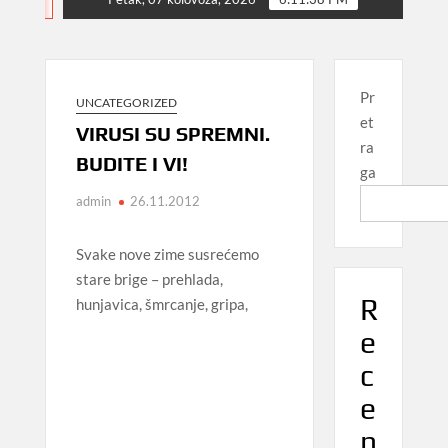
NEWS
Pr
UNCATEGORIZED
et
VIRUSI SU SPREMNI.
ra
BUDITE I VI!
ga
admin
26.11.2012
Svake nove zime susrećemo
stare brige – prehlada,
R
hunjavica, šmrcanje, gripa,
e
c
e
n