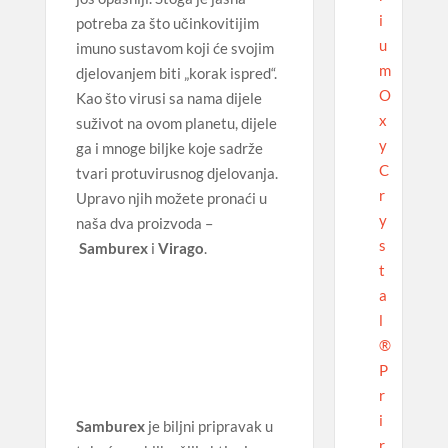
i
potreba za što učinkovitijim
u
imuno sustavom koji će svojim
m
djelovanjem biti „korak ispred“.
O
Kao što virusi sa nama dijele
x
suživot na ovom planetu, dijele
y
ga i mnoge biljke koje sadrže
C
tvari protuvirusnog djelovanja.
r
Upravo njih možete pronaći u
y
naša dva proizvoda –
s
Samburex
i
Virago
.
t
a
l
®
P
r
i
Samburex
je biljni pripravak u
r