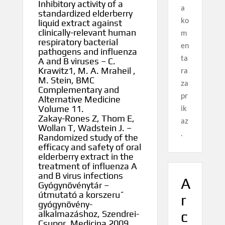
Inhibitory activity of a
a
standardized elderberry
ko
liquid extract against
clinically-relevant human
m
respiratory bacterial
en
pathogens and influenza
ta
A and B viruses – C.
Krawitz1, M. A. Mraheil ,
ra
M. Stein, BMC
za
Complementary and
pr
Alternative Medicine
ik
Volume 11.
Zakay-Rones Z, Thom E,
az
Wollan T, Wadstein J. –
.
Randomized study of the
efficacy and safety of oral
elderberry extract in the
treatment of influenza A
and B virus infections
A
Gyógynövénytár –
útmutató a korszeru˝
r
gyógynövény-
c
alkalmazáshoz, Szendrei-
Csupor, Medicina 2009.