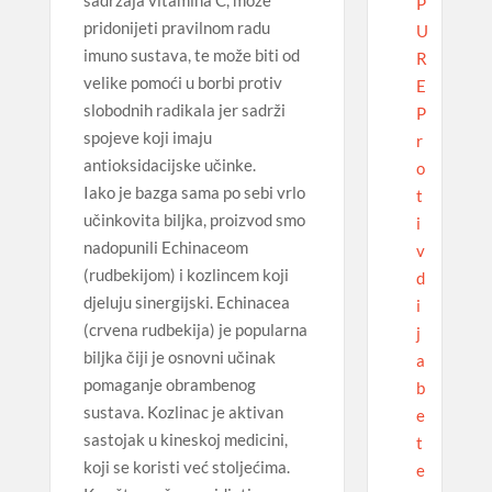
sadržaja vitamina C, može
P
pridonijeti pravilnom radu
U
imuno sustava, te može biti od
R
velike pomoći u borbi protiv
E
slobodnih radikala jer sadrži
P
spojeve koji imaju
r
antioksidacijske učinke.
o
Iako je bazga sama po sebi vrlo
t
učinkovita biljka, proizvod smo
i
nadopunili Echinaceom
v
(rudbekijom) i kozlincem koji
d
djeluju sinergijski. Echinacea
i
(crvena rudbekija) je popularna
j
biljka čiji je osnovni učinak
a
pomaganje obrambenog
b
sustava. Kozlinac je aktivan
e
sastojak u kineskoj medicini,
t
koji se koristi već stoljećima.
e