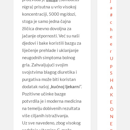
j
nigra) prisutna u vrlo visokoj
a
koncentraciji, 5000 mg/dozi,
#
stoga je samo jedna čajna
c
žličica dnevno dovoljna za
h
jačanje otpornosti. Već su naši
e
djedovi i bake koristili bazgu za
e
liječenje prehlade i uklanjanje
r
neugodnih simptoma bolnog
U
grla. Zahvaljujući svojim
p
svojstvima blagog diuretika i
S
purgativa može biti koristan
H
dodatak našoj „
kućnoj ljekarn
i“.
A
Pozitivne učinke bazge
K
potvrdila je i moderna medicina
E
na temelju dobivenih rezultata
O
više ciljanih istraživanja.
N
Uz sve navedeno, zbog visokog
E