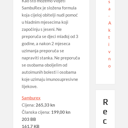
Kao što možemo vidjeti
s
SambuRex je složena formula
a
koja cijeloj obitelji nudi pomoć
-
u hladnim mjesecima koji
A
započinju s jeseni. Ne
k
preporuča se djeci mlađoj od 3
t
godine, a nakon 2 mjeseca
i
uzimanja preporuča se
v
napraviti stanka. Ne preporuča
n
se osobama oboljelim od
o
autoimunih bolesti i osobama
koje uzimaju imunosupresivne
lijekove.
Samburex
R
Cijena:
265,33 kn
e
Članska cijena:
199,00 kn
c
203 BB
161,7 KB