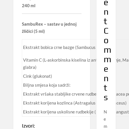
e
240 ml
n
t
SambuRex – sastav u jednoj
C
žličici (5 ml)
o
m
Ekstrakt bobica crne bazge (Sambucus nigra)
m
Vitamin C (L-askorbinska kiselina iz antilske trešnje, Ma
e
glabra)
n
Cink (glukonat)
Biljna smjesa koja sadrži:
t
Ekstrakt vršaka stabljike crvene rudbekije (Echinacea 
s
Ekstrakt korijena kozlinca (Astragalus membranaceus)
Ekstrakt korijena uskolisne rudbekije (Echinacea angusti
N
e
Izvori:
m