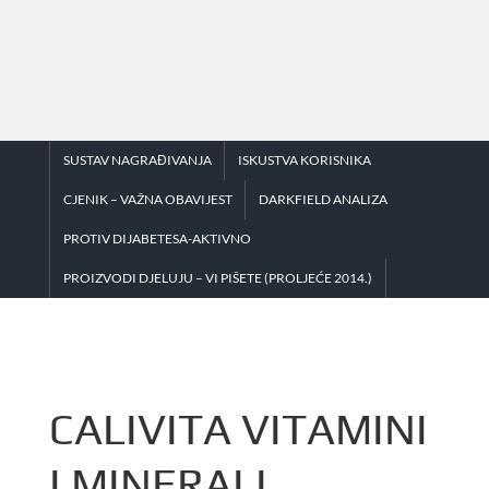
Skip
to
content
SUSTAV NAGRAĐIVANJA
ISKUSTVA KORISNIKA
CJENIK – VAŽNA OBAVIJEST
DARKFIELD ANALIZA
PROTIV DIJABETESA-AKTIVNO
PROIZVODI DJELUJU – VI PIŠETE (PROLJEĆE 2014.)
CALIVITA VITAMINI
I MINERALI