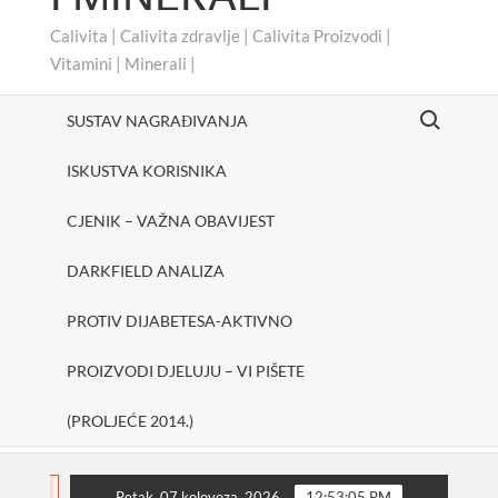
Calivita | Calivita zdravlje | Calivita Proizvodi |
Vitamini | Minerali |
Search for:
SUSTAV NAGRAĐIVANJA
ISKUSTVA KORISNIKA
CJENIK – VAŽNA OBAVIJEST
DARKFIELD ANALIZA
PROTIV DIJABETESA-AKTIVNO
PROIZVODI DJELUJU – VI PIŠETE
(PROLJEĆE 2014.)
eerUp
SHAKE ONE PURE
Protiv dijabetesa-Aktiv
FLASH
Petak, 07 kolovoza, 2026
12:53:06 PM