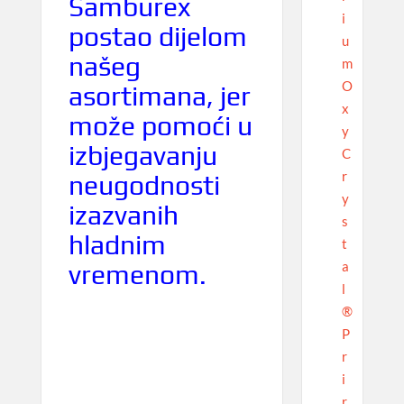
Samburex
i
postao dijelom
u
našeg
m
O
asortimana, jer
x
može pomoći u
y
izbjegavanju
C
r
neugodnosti
y
izazvanih
s
hladnim
t
a
vremenom.
l
®
P
r
i
r