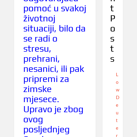
t
pomoć u svakoj
P
životnoj
o
situaciji, bilo da
s
se radi o
t
stresu,
s
prehrani,
nesanici, ili pak
L
pripremi za
o
zimske
w
mjesece.
D
e
Upravo je zbog
u
ovog
t
posljednjeg
e
r