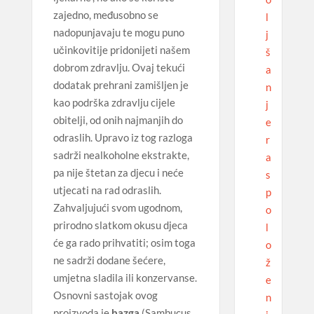
zajedno, međusobno se
l
nadopunjavaju te mogu puno
j
učinkovitije pridonijeti našem
š
dobrom zdravlju. Ovaj tekući
a
dodatak prehrani zamišljen je
n
kao podrška zdravlju cijele
j
obitelji, od onih najmanjih do
e
odraslih. Upravo iz tog razloga
r
sadrži nealkoholne ekstrakte,
a
pa nije štetan za djecu i neće
s
utjecati na rad odraslih.
p
Zahvaljujući svom ugodnom,
o
prirodno slatkom okusu djeca
l
će ga rado prihvatiti; osim toga
o
ne sadrži dodane šećere,
ž
umjetna sladila ili konzervanse.
e
Osnovni sastojak ovog
n
proizvoda je
bazga
(Sambucus