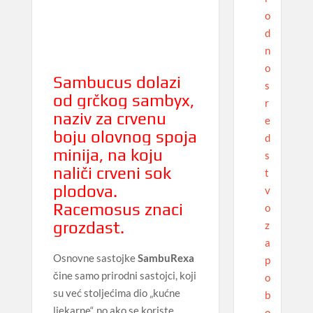
o
d
n
o
Sambucus dolazi
s
od grčkog sambyx,
r
naziv za crvenu
e
boju olovnog spoja
d
minija, na koju
s
naliči crveni sok
t
plodova.
v
Racemosus znaci
o
grozdast.
z
a
Osnovne sastojke
SambuRexa
p
čine samo prirodni sastojci, koji
o
su već stoljećima dio „kućne
b
ljekarne“, no ako se koriste
o