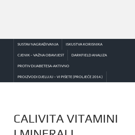
Skip
to
content
SUSTAV NAGRAĐIVANJA
ISKUSTVA KORISNIKA
CJENIK – VAŽNA OBAVIJEST
DARKFIELD ANALIZA
PROTIV DIJABETESA-AKTIVNO
PROIZVODI DJELUJU – VI PIŠETE (PROLJEĆE 2014.)
CALIVITA VITAMINI
I MINERALI