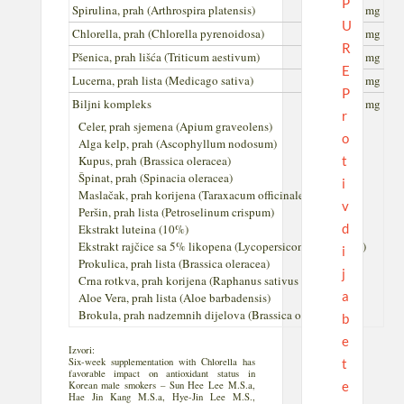
P
Spirulina, prah (Arthrospira platensis)
250 mg
U
Chlorella, prah (Chlorella pyrenoidosa)
250 mg
R
Pšenica, prah lišća (Triticum aestivum)
100 mg
E
Lucerna, prah lista (Medicago sativa)
100 mg
P
Biljni kompleks
140 mg
r
Celer, prah sjemena (Apium graveolens)
o
Alga kelp, prah (Ascophyllum nodosum)
t
Kupus, prah (Brassica oleracea)
Špinat, prah (Spinacia oleracea)
i
Maslačak, prah korijena (Taraxacum officinale)
v
Peršin, prah lista (Petroselinum crispum)
d
Ekstrakt luteina (10%)
Ekstrakt rajčice sa 5% likopena (Lycopersicon esculentum)
i
Prokulica, prah lista (Brassica oleracea)
j
Crna rotkva, prah korijena (Raphanus sativus var.niger)
a
Aloe Vera, prah lista (Aloe barbadensis)
Brokula, prah nadzemnih dijelova (Brassica oleracea)
b
e
Izvori:
t
Six-week supplementation with Chlorella has
favorable impact on antioxidant status in
e
Korean male smokers – Sun Hee Lee M.S.a,
Hae Jin Kang M.S.a, Hye-Jin Lee M.S.,