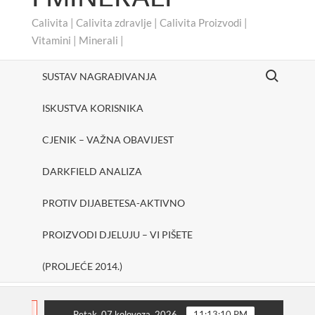
Calivita | Calivita zdravlje | Calivita Proizvodi |
Vitamini | Minerali |
Search for:
SUSTAV NAGRAĐIVANJA
ISKUSTVA KORISNIKA
CJENIK – VAŽNA OBAVIJEST
DARKFIELD ANALIZA
PROTIV DIJABETESA-AKTIVNO
PROIZVODI DJELUJU – VI PIŠETE
(PROLJEĆE 2014.)
#cheerUp
SHAKE ONE PURE
Protiv dijabet
FLASH
Petak, 07 kolovoza, 2026
11:13:11 PM