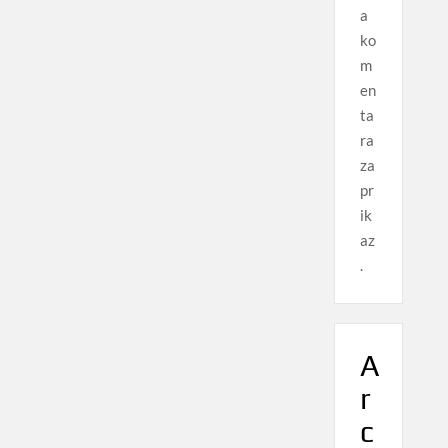
a
ko
m
en
ta
ra
za
pr
ik
az
.
A
r
c