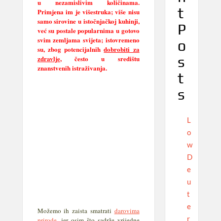
u nezamislivim količinama.
t
Primjena im je višestruka; više nisu
samo sirovine u istočnjačkoj kuhinji,
P
već su postale popularnima u gotovo
svim zemljama svijeta; istovremeno
o
su, zbog potencijalnih
dobrobiti za
s
zdravlje
, često u središtu
znanstvenih istraživanja.
t
s
L
o
w
D
e
u
t
e
Možemo ih zaista smatrati
darovima
r
prirode
, jer osim što sadrže vrijedne