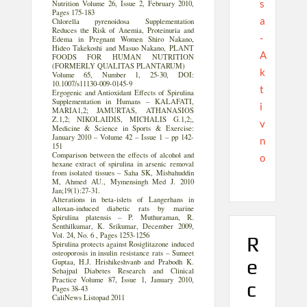
s
Nutrition Volume 26, Issue 2, February 2010,
Pages 175-183
a
Chlorella pyrenoidosa Supplementation
Reduces the Risk of Anemia, Proteinuria and
-
Edema in Pregnant Women Shiro Nakano,
Hideo Takekoshi and Masuo Nakano, PLANT
A
FOODS FOR HUMAN NUTRITION
(FORMERLY QUALITAS PLANTARUM)
k
Volume 65, Number 1, 25-30, DOI:
10.1007/s11130-009-0145-9
t
Ergogenic and Antioxidant Effects of Spirulina
Supplementation in Humans – KALAFATI,
i
MARIA1,2; JAMURTAS, ATHANASIOS
Z.1,2; NIKOLAIDIS, MICHALIS G.1,2;,
v
Medicine & Science in Sports & Exercise:
January 2010 – Volume 42 – Issue 1 – pp 142-
n
151
Comparison between the effects of alcohol and
o
hexane extract of spirulina in arsenic removal
from isolated tissues – Saha SK, Misbahuddin
M, Ahmed AU., Mymensingh Med J. 2010
Jan;19(1):27-31.
Alterations in beta-islets of Langerhans in
alloxan-induced diabetic rats by marine
Spirulina platensis – P. Muthuraman, R.
Senthilkumar, K. Srikumar, December 2009,
Vol. 24, No. 6 , Pages 1253-1256
R
Spirulina protects against Rosiglitazone induced
osteoporosis in insulin resistance rats – Sumeet
e
Guptaa, H.J. Hrishikeshvanb and Prabodh K.
Sehajpal Diabetes Research and Clinical
Practice Volume 87, Issue 1, January 2010,
c
Pages 38-43
CaliNews Listopad 2011