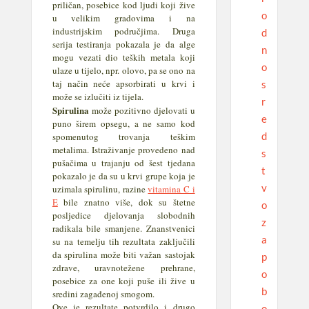
priličan, posebice kod ljudi koji žive
o
u velikim gradovima i na
industrijskim područjima. Druga
d
serija testiranja pokazala je da alge
n
mogu vezati dio teških metala koji
o
ulaze u tijelo, npr. olovo, pa se ono na
taj način neće apsorbirati u krvi i
s
može se izlučiti iz tijela.
r
Spirulina
može pozitivno djelovati u
e
puno širem opsegu, a ne samo kod
d
spomenutog trovanja teškim
metalima. Istraživanje provedeno nad
s
pušačima u trajanju od šest tjedana
t
pokazalo je da su u krvi grupe koja je
v
uzimala spirulinu, razine
vitamina C i
E
bile znatno više, dok su štetne
o
posljedice djelovanja slobodnih
z
radikala bile smanjene. Znanstvenici
a
su na temelju tih rezultata zaključili
da spirulina može biti važan sastojak
p
zdrave, uravnotežene prehrane,
o
posebice za one koji puše ili žive u
b
sredini zagađenoj smogom.
Ove je rezultate potvrdilo i drugo
o