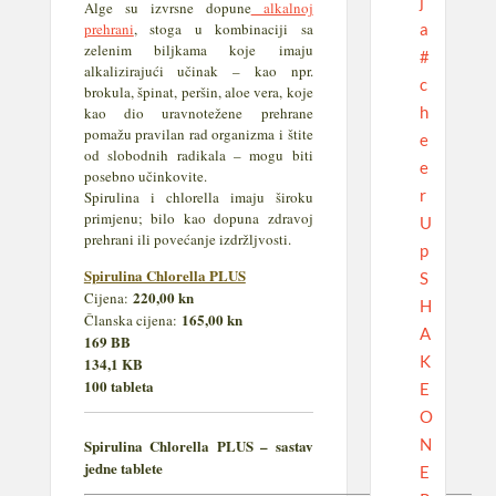
j
Alge su izvrsne dopune
alkalnoj
a
prehrani
, stoga u kombinaciji sa
zelenim biljkama koje imaju
#
alkalizirajući učinak – kao npr.
c
brokula, špinat, peršin, aloe vera, koje
h
kao dio uravnotežene prehrane
pomažu pravilan rad organizma i štite
e
od slobodnih radikala – mogu biti
e
posebno učinkovite.
r
Spirulina i chlorella imaju široku
primjenu; bilo kao dopuna zdravoj
U
prehrani ili povećanje izdržljvosti.
p
Spirulina Chlorella PLUS
S
220,00 kn
Cijena:
H
165,00 kn
Članska cijena:
A
169 BB
K
134,1 KB
100 tableta
E
O
N
Spirulina Chlorella PLUS – sastav
jedne tablete
E