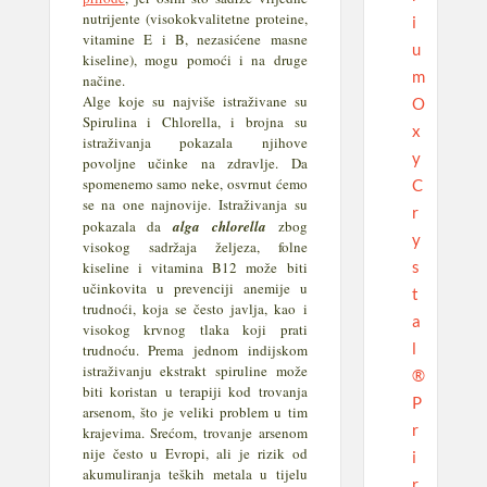
nutrijente (visokokvalitetne proteine,
i
vitamine E i B, nezasićene masne
u
kiseline), mogu pomoći i na druge
m
načine.
Alge koje su najviše istraživane su
O
Spirulina i Chlorella, i brojna su
x
istraživanja pokazala njihove
y
povoljne učinke na zdravlje. Da
spomenemo samo neke, osvrnut ćemo
C
se na one najnovije. Istraživanja su
r
pokazala da
alga chlorella
zbog
y
visokog sadržaja željeza, folne
s
kiseline i vitamina B12 može biti
učinkovita u prevenciji anemije u
t
trudnoći, koja se često javlja, kao i
a
visokog krvnog tlaka koji prati
l
trudnoću. Prema jednom indijskom
istraživanju ekstrakt spiruline može
®
biti koristan u terapiji kod trovanja
P
arsenom, što je veliki problem u tim
r
krajevima. Srećom, trovanje arsenom
nije često u Evropi, ali je rizik od
i
akumuliranja teških metala u tijelu
r