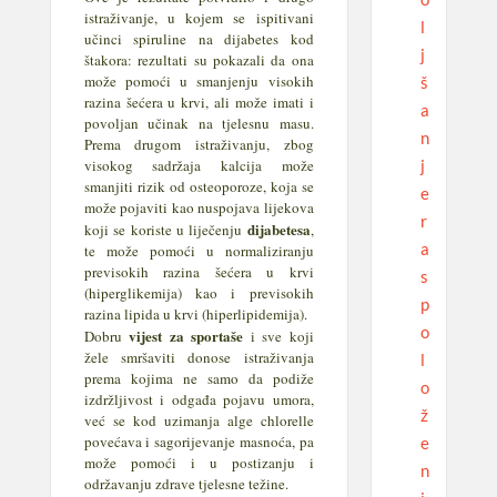
istraživanje, u kojem se ispitivani
l
učinci spiruline na dijabetes kod
j
štakora: rezultati su pokazali da ona
može pomoći u smanjenju visokih
š
razina šećera u krvi, ali može imati i
a
povoljan učinak na tjelesnu masu.
n
Prema drugom istraživanju, zbog
j
visokog sadržaja kalcija može
smanjiti rizik od osteoporoze, koja se
e
može pojaviti kao nuspojava lijekova
r
dijabetesa
koji se koriste u liječenju
,
a
te može pomoći u normaliziranju
previsokih razina šećera u krvi
s
(hiperglikemija) kao i previsokih
p
razina lipida u krvi (hiperlipidemija).
o
vijest za sportaše
Dobru
i sve koji
žele smršaviti donose istraživanja
l
prema kojima ne samo da podiže
o
izdržljivost i odgađa pojavu umora,
ž
već se kod uzimanja alge chlorelle
povećava i sagorijevanje masnoća, pa
e
može pomoći i u postizanju i
n
održavanju zdrave tjelesne težine.