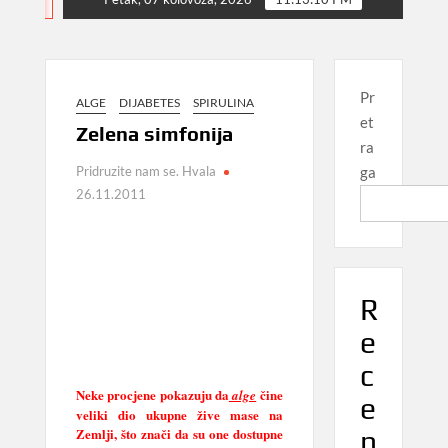
NEWS
Pr
ALGE
DIJABETES
SPIRULINA
et
Zelena simfonija
ra
Pridruzite nam se. Hvala
ga
26.11.2011
R
e
c
Neke procjene pokazuju da
čine
alge
e
veliki dio ukupne žive mase na
n
Zemlji, što znači da su one dostupne