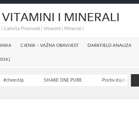
 VITAMINI I MINERALI
 | Calivita Proizvodi | Vitamini | Minerali |
SNIKA
CJENIK – VAŽNA OBAVIJEST
DARKFIELD ANALIZA
014.)
erUp
SHAKE ONE PURE
Protiv dijabetesa-Aktiv