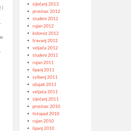
siječanj 2013
 i
prosinac 2012
studeni 2012
.
rujan 2012
kolovoz 2012
mo
travanj 2012
veljača 2012
–
studeni 2011
rujan 2011
lipanj 2011
svibanj 2011
ožujak 2011
veljača 2011
siječanj 2011
prosinac 2010
listopad 2010
rujan 2010
lipanj 2010