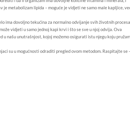
drediti i da li organizam ima dovoljne količine vitamina i minerala, i
v je metabolizam lipida – moguće je vidjeti ne samo male kapljice, već
jelo ima dovoljno tekućina za normalno odvijanje svih životnih procesa
ože vidjeti u samo jednoj kapi krvi i što se sve u njoj odvija. Ova
u našu unutrašnjost, kojoj možemo osigurati istu njegu koju pruža
njaci su u mogućnosti odraditi pregled ovom metodom. Raspitajte se 