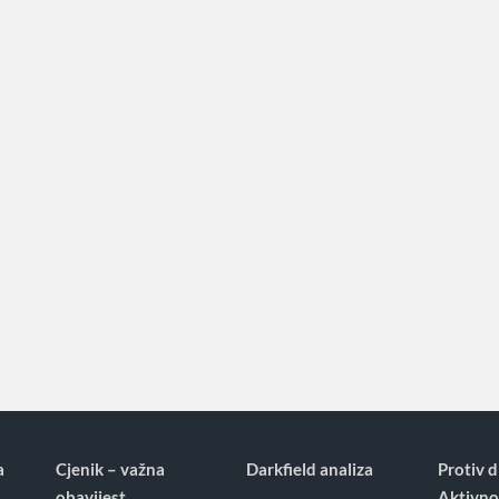
a
Cjenik – važna
Darkfield analiza
Protiv d
obavijest
Aktivno