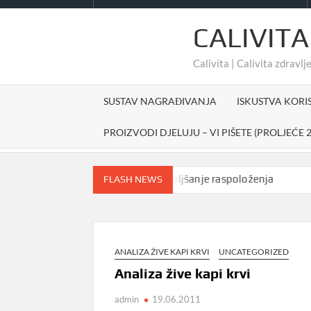
CALIVITA
Calivita | Calivita zdravlje
SUSTAV NAGRAĐIVANJA
ISKUSTVA KORI
PROIZVODI DJELUJU – VI PIŠETE (PROLJEĆE 2
Prirodno sredstvo za poboljšanje raspoloženja
#che
FLASH NEWS
ANALIZA ŽIVE KAPI KRVI
UNCATEGORIZED
Analiza žive kapi krvi
admin
19.06.2011