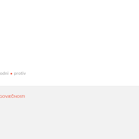
rodni
protiv
UGOVJEČNOSTI