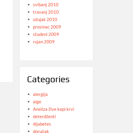
svibanj 2010
travanj 2010
ožujak 2010
prosinac 2009
studeni 2009
rujan 2009
Categories
alergija
alge
Analiza žive kapi krvi
deterdženti
dijabetes
doručak