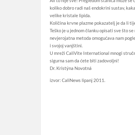
Ali to nije sve! Pregledom stanica može se o
koliko dobro radi naš endokrini sustav, kaka
velike kristale lipida.
Količina krvne plazme pokazatelj je da li ti
Teško je u jednom članku opisati sve što se m
nevjerojatna metoda omogućava nam pogled 
i svojoj vanjštini.
U mreži CaliVite International mnogi struč
sigurna sam da ćete biti zadovoljni!
Dr. Kristýna Novotná
izvor: CaliNews lipanj 2011.