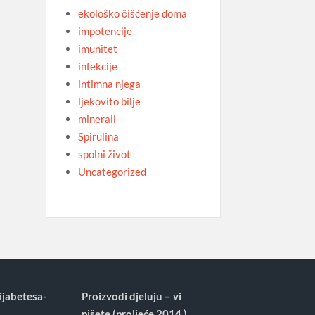
ekološko čišćenje doma
impotencije
imunitet
infekcije
intimna njega
ljekovito bilje
minerali
Spirulina
spolni život
Uncategorized
ijabetesa-
Proizvodi djeluju – vi
pišete (proljeće 2014.)