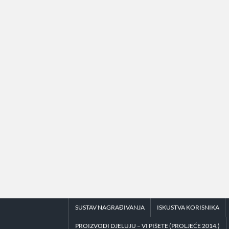
Skip
to
content
SUSTAV NAGRAĐIVANJA
ISKUSTVA KORISNIKA
PROIZVODI DJELUJU – VI PIŠETE (PROLJEĆE 2014.)