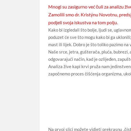
Mnogi su zasigurno već čuli za analizu ži
Zamolili smo dr. Kristýnu Novotnu, preds
podjeli svoja iskustva na tom polju.
Kako bi izgledali što bolje, ljudi se, uglavn
poduzet će sve što mogu kako bi ga uklonili
mast ili lijek. Dobro je što toliko pazimo na 
Naše srce, jetra, gušterača, pluća, bubrezi, 
odgovarajući način, kad je ozlijeđen, zapušt
Analiza žive kapi krvi pruža nam jedinstven
započnemo proces čišćenja organizma, ukol
Na prvoj slici možete vidjeti prekrasnu „či