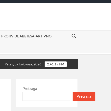
Search for:
PROTIV DIJABETESA-AKTIVNO
no
Izvor sigurne i ugodne mirovine
Proizvodi djel
Petak, 07 kolovoza, 2026
2:41:20 PM
Pretraga
Pretraga