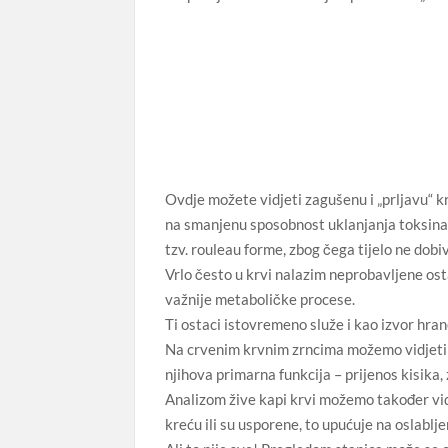
Ovdje možete vidjeti zagušenu i „prljavu“ k
na smanjenu sposobnost uklanjanja toksina iz
tzv. rouleau forme, zbog čega tijelo ne dobi
Vrlo često u krvi nalazim neprobavljene ost
važnije metaboličke procese.
Ti ostaci istovremeno služe i kao izvor hra
Na crvenim krvnim zrncima možemo vidjeti š
njihova primarna funkcija – prijenos kisika,
Analizom žive kapi krvi možemo također vidj
kreću ili su usporene, to upućuje na oslablje