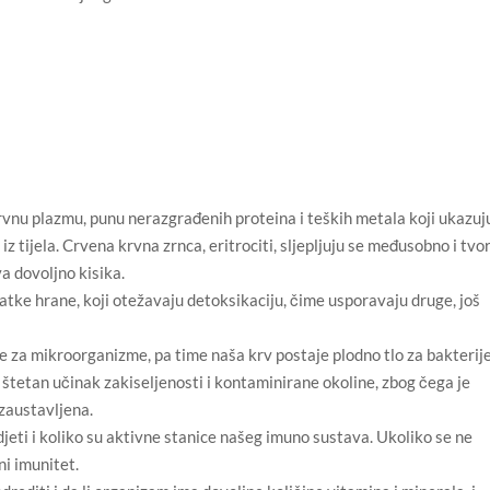
rvnu plazmu, punu nerazgrađenih proteina i teških metala koji ukazuj
 tijela. Crvena krvna zrnca, eritrociti, sljepljuju se međusobno i tvo
va dovoljno kisika.
atke hrane, koji otežavaju detoksikaciju, čime usporavaju druge, još
ne za mikroorganizme, pa time naša krv postaje plodno tlo za bakterije
tetan učinak zakiseljenosti i kontaminirane okoline, zbog čega je
 zaustavljena.
eti i koliko su aktivne stanice našeg imuno sustava. Ukoliko se ne
ni imunitet.