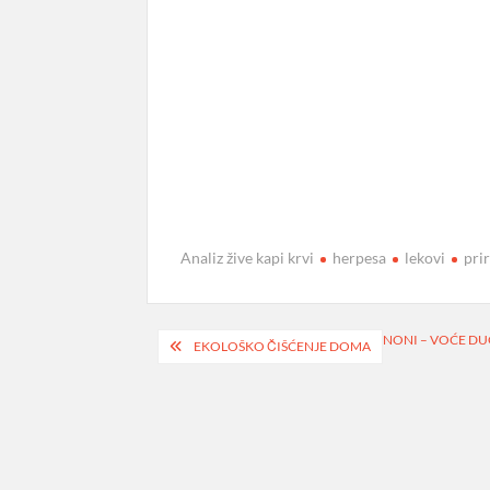
Analiz žive kapi krvi
herpesa
lekovi
pri
Navigacija
NONI – VOĆE D
EKOLOŠKO ČIŠĆENJE DOMA
objava