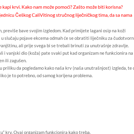
ve kapi krvi. Kako nam može pomoći? Zašto može biti korisna?
jednicu Češkog CaliVitinog stručnog liječničkog tima, da sa nama
om, previše bave svojim izgledom. Kad primijete lagani osip na koži
; u slučaju pojave ekcema odmah će se obratiti liječniku za čudotvor
vanjštinu, ali prije svega bi se trebali brinuti za unutrašnje zdravlje.
ali i vanjski dio (koža) pate svaki put kad organizam ne funkcionira na
en ili zagušen.
u priliku da pogledamo kako naša krv (naša unutrašnjost) izgleda, te 
iko je to potrebno, od samog korijena problema.
stu“ krv. Ovaj organizam funkcionira kako treba.