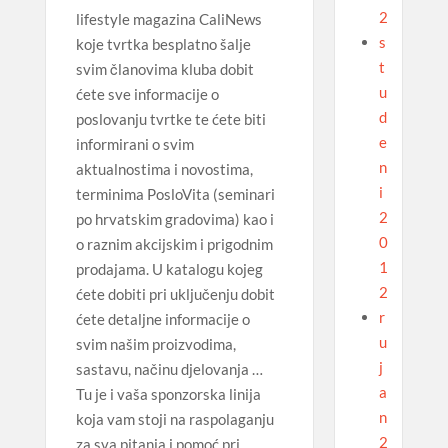
2
lifestyle magazina CaliNews
s
koje tvrtka besplatno šalje
t
svim članovima kluba dobit
u
ćete sve informacije o
d
poslovanju tvrtke te ćete biti
e
informirani o svim
n
aktualnostima i novostima,
i
terminima PosloVita (seminari
2
po hrvatskim gradovima) kao i
0
o raznim akcijskim i prigodnim
1
prodajama. U katalogu kojeg
2
ćete dobiti pri uključenju dobit
r
ćete detaljne informacije o
u
svim našim proizvodima,
j
sastavu, načinu djelovanja …
a
Tu je i vaša sponzorska linija
n
koja vam stoji na raspolaganju
2
za sva pitanja i pomoć pri