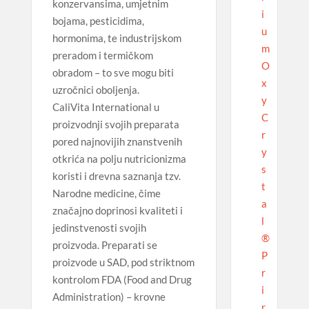
konzervansima, umjetnim
i
bojama, pesticidima,
u
hormonima, te industrijskom
m
preradom i termičkom
O
obradom – to sve mogu biti
x
uzročnici oboljenja.
y
CaliVita International u
C
proizvodnji svojih preparata
r
pored najnovijih znanstvenih
y
otkrića na polju nutricionizma
s
koristi i drevna saznanja tzv.
t
Narodne medicine, čime
a
značajno doprinosi kvaliteti i
l
jedinstvenosti svojih
®
proizvoda. Preparati se
P
proizvode u SAD, pod striktnom
r
kontrolom FDA (Food and Drug
i
Administration) – krovne
r