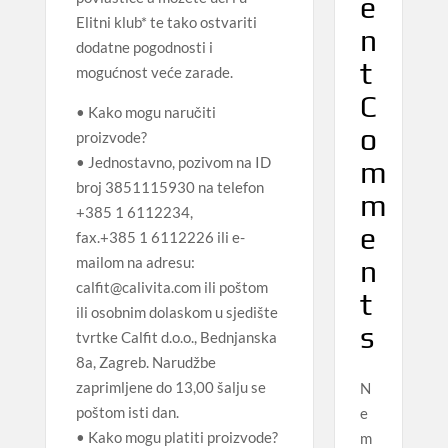
e
Elitni klub* te tako ostvariti
n
dodatne pogodnosti i
t
mogućnost veće zarade.
C
• Kako mogu naručiti
o
proizvode?
• Jednostavno, pozivom na ID
m
broj 3851115930 na telefon
m
+385 1 6112234,
e
fax.+385 1 6112226 ili e-
mailom na adresu:
n
calfit@calivita.com ili poštom
t
ili osobnim dolaskom u sjedište
s
tvrtke Calfit d.o.o., Bednjanska
8a, Zagreb. Narudžbe
zaprimljene do 13,00 šalju se
N
poštom isti dan.
e
• Kako mogu platiti proizvode?
m