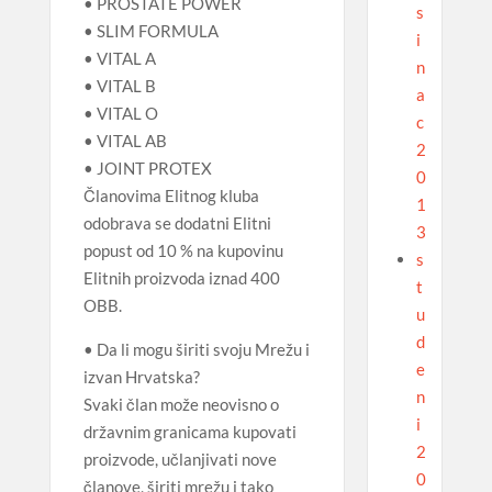
• PROSTATE POWER
s
• SLIM FORMULA
i
• VITAL A
n
• VITAL B
a
• VITAL O
c
• VITAL AB
2
• JOINT PROTEX
0
Članovima Elitnog kluba
1
odobrava se dodatni Elitni
3
popust od 10 % na kupovinu
s
Elitnih proizvoda iznad 400
t
OBB.
u
d
• Da li mogu širiti svoju Mrežu i
e
izvan Hrvatska?
n
Svaki član može neovisno o
i
državnim granicama kupovati
2
proizvode, učlanjivati nove
0
članove, širiti mrežu i tako