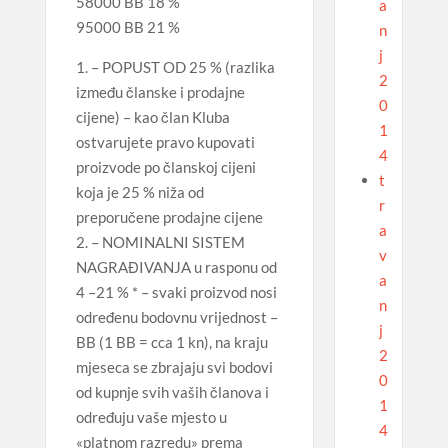
58000 BB 18 %
a
95000 BB 21 %
n
j
1. – POPUST OD 25 % (razlika
2
između članske i prodajne
0
cijene) – kao član Kluba
1
ostvarujete pravo kupovati
4
proizvode po članskoj cijeni
t
koja je 25 % niža od
r
preporučene prodajne cijene
a
2. – NOMINALNI SISTEM
v
NAGRAĐIVANJA u rasponu od
a
4 –21 % * – svaki proizvod nosi
n
određenu bodovnu vrijednost –
j
BB (1 BB = cca 1 kn), na kraju
2
mjeseca se zbrajaju svi bodovi
0
od kupnje svih vaših članova i
1
određuju vaše mjesto u
4
«platnom razredu» prema