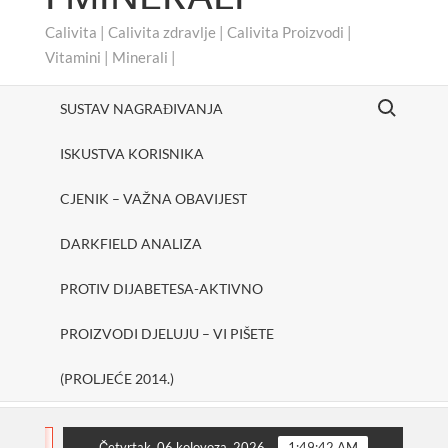
Calivita | Calivita zdravlje | Calivita Proizvodi |
Vitamini | Minerali |
Search for:
SUSTAV NAGRAĐIVANJA
ISKUSTVA KORISNIKA
CJENIK – VAŽNA OBAVIJEST
DARKFIELD ANALIZA
PROTIV DIJABETESA-AKTIVNO
PROIZVODI DJELUJU – VI PIŠETE
(PROLJEĆE 2014.)
#cheerUp
SHAKE ONE PURE
Protiv dijabetesa-A
FLASH
Četvrtak, 06 kolovoza, 2026
1:49:43 AM