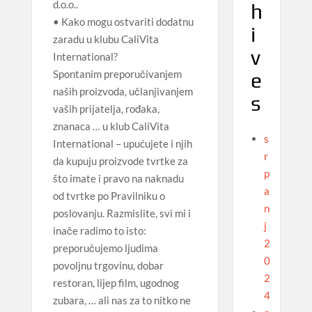
d.o.o..
h
• Kako mogu ostvariti dodatnu
i
zaradu u klubu CaliVita
v
International?
Spontanim preporučivanjem
e
naših proizvoda, učlanjivanjem
s
vaših prijatelja, rođaka,
znanaca … u klub CaliVita
s
International – upućujete i njih
r
da kupuju proizvode tvrtke za
p
što imate i pravo na naknadu
a
od tvrtke po Pravilniku o
n
poslovanju. Razmislite, svi mi i
j
inače radimo to isto:
2
preporučujemo ljudima
0
povoljnu trgovinu, dobar
2
restoran, lijep film, ugodnog
4
zubara, … ali nas za to nitko ne