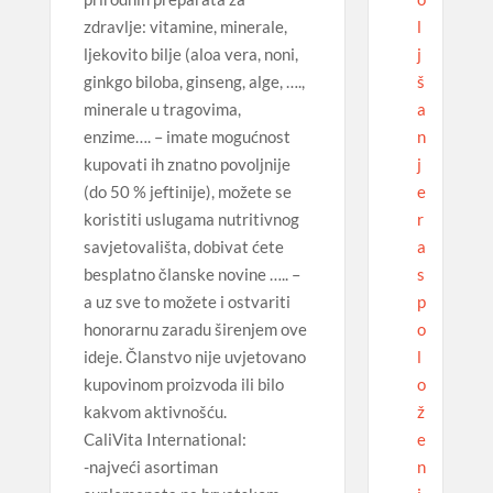
l
zdravlje: vitamine, minerale,
j
ljekovito bilje (aloa vera, noni,
š
ginkgo biloba, ginseng, alge, ….,
a
minerale u tragovima,
n
enzime…. – imate mogućnost
j
kupovati ih znatno povoljnije
e
(do 50 % jeftinije), možete se
r
koristiti uslugama nutritivnog
a
savjetovališta, dobivat ćete
s
besplatno članske novine ….. –
p
a uz sve to možete i ostvariti
o
honorarnu zaradu širenjem ove
l
ideje. Članstvo nije uvjetovano
o
kupovinom proizvoda ili bilo
ž
kakvom aktivnošću.
e
CaliVita International:
n
-najveći asortiman