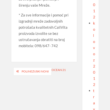
0
širenju vaše Mreže.
1
* Za sve informacije i pomoć pri
2
izgradnji mreže zadovoljnih
k
potrošača kvalitetnih CaliVita
o
proizvoda izvolite se bez
l
ustručavanja obratiti na broj
o
mobitela: 098/647- 742
v
o
z
2
Navigacija
OCEAN 21
POLINEZIJSKI NONI
0
objava
1
2
t
r
a
v