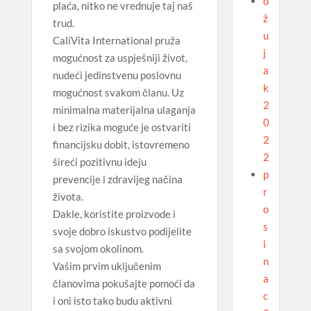
o
plaća, nitko ne vrednuje taj naš
ž
trud.
u
CaliVita International pruža
j
mogućnost za uspješniji život,
a
nudeći jedinstvenu poslovnu
k
mogućnost svakom članu. Uz
2
minimalna materijalna ulaganja
0
i bez rizika moguće je ostvariti
2
financijsku dobit, istovremeno
2
šireći pozitivnu ideju
p
prevencije i zdravijeg načina
r
života.
o
Dakle, koristite proizvode i
s
svoje dobro iskustvo podijelite
i
sa svojom okolinom.
n
Vašim prvim uključenim
a
članovima pokušajte pomoći da
c
i oni isto tako budu aktivni