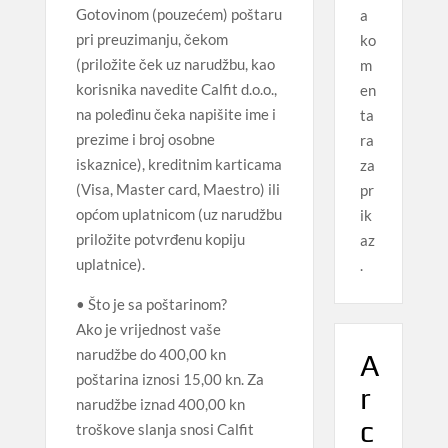
Gotovinom (pouzećem) poštaru
a
pri preuzimanju, čekom
ko
(priložite ček uz narudžbu, kao
m
korisnika navedite Calfit d.o.o.,
en
na poleđinu čeka napišite ime i
ta
prezime i broj osobne
ra
iskaznice), kreditnim karticama
za
(Visa, Master card, Maestro) ili
pr
općom uplatnicom (uz narudžbu
ik
priložite potvrđenu kopiju
az
uplatnice).
.
• Što je sa poštarinom?
Ako je vrijednost vaše
narudžbe do 400,00 kn
A
poštarina iznosi 15,00 kn. Za
r
narudžbe iznad 400,00 kn
c
troškove slanja snosi Calfit