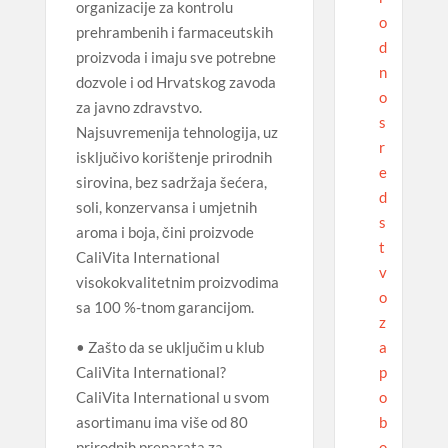
organizacije za kontrolu
o
prehrambenih i farmaceutskih
d
proizvoda i imaju sve potrebne
n
dozvole i od Hrvatskog zavoda
o
za javno zdravstvo.
s
Najsuvremenija tehnologija, uz
r
isključivo korištenje prirodnih
e
sirovina, bez sadržaja šećera,
d
soli, konzervansa i umjetnih
s
aroma i boja, čini proizvode
t
CaliVita International
v
visokokvalitetnim proizvodima
o
sa 100 %-tnom garancijom.
z
a
• Zašto da se uključim u klub
p
CaliVita International?
o
CaliVita International u svom
b
asortimanu ima više od 80
o
prirodnih preparata za