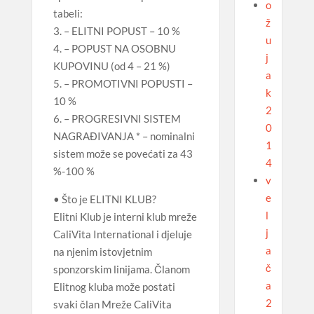
o
tabeli:
ž
3. – ELITNI POPUST – 10 %
u
4. – POPUST NA OSOBNU
j
KUPOVINU (od 4 – 21 %)
a
5. – PROMOTIVNI POPUSTI –
k
10 %
2
6. – PROGRESIVNI SISTEM
0
NAGRAĐIVANJA * – nominalni
1
sistem može se povećati za 43
4
%-100 %
v
e
• Što je ELITNI KLUB?
l
Elitni Klub je interni klub mreže
j
CaliVita International i djeluje
a
na njenim istovjetnim
č
sponzorskim linijama. Članom
a
Elitnog kluba može postati
2
svaki član Mreže CaliVita