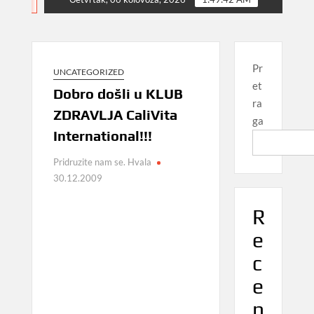
NEWS
Pr
UNCATEGORIZED
et
Dobro došli u KLUB
ra
ZDRAVLJA CaliVita
ga
International!!!
Pridruzite nam se. Hvala
30.12.2009
R
e
c
e
n