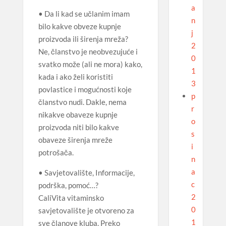
a
• Da li kad se učlanim imam
n
bilo kakve obveze kupnje
j
proizvoda ili širenja mreža?
2
Ne, članstvo je neobvezujuće i
0
svatko može (ali ne mora) kako,
1
kada i ako želi koristiti
3
povlastice i mogućnosti koje
p
članstvo nudi. Dakle, nema
r
nikakve obaveze kupnje
o
proizvoda niti bilo kakve
s
obaveze širenja mreže
i
potrošača.
n
a
• Savjetovalište, Informacije,
c
podrška, pomoć…?
2
CaliVita vitaminsko
0
savjetovalište je otvoreno za
1
sve članove kluba. Preko