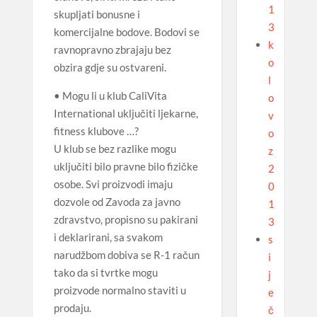
1
skupljati bonusne i
3
komercijalne bodove. Bodovi se
k
ravnopravno zbrajaju bez
o
obzira gdje su ostvareni.
l
• Mogu li u klub CaliVita
o
International uključiti ljekarne,
v
fitness klubove …?
o
U klub se bez razlike mogu
z
uključiti bilo pravne bilo fizičke
2
osobe. Svi proizvodi imaju
0
dozvole od Zavoda za javno
1
zdravstvo, propisno su pakirani
3
i deklarirani, sa svakom
s
narudžbom dobiva se R-1 račun
i
tako da si tvrtke mogu
j
proizvode normalno staviti u
e
prodaju.
č