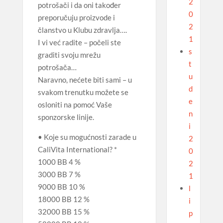
2
potrošači i da oni također
0
preporučuju proizvode i
2
članstvo u Klubu zdravlja….
1
I vi već radite – počeli ste
s
graditi svoju mrežu
t
potrošača…
u
Naravno, nećete biti sami – u
d
svakom trenutku možete se
e
osloniti na pomoć Vaše
n
sponzorske linije.
i
• Koje su mogućnosti zarade u
2
CaliVita International? *
0
1000 BB 4 %
2
3000 BB 7 %
1
9000 BB 10 %
l
18000 BB 12 %
i
32000 BB 15 %
p