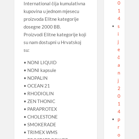
0
International čija kumulativna
1
kupovina u jednom mjesecu
4
proizvoda Elitne kategorije
s
dosegne 2000 BB.
i
Proizvodi Elitne kategorije koji
j
su nam dostupni u Hrvatskoj
e
su:
č
• NONI LIQUID
a
• NONI kapsule
n
• NOPALIN
j
• OCEAN 21
2
• RHODIOLIN
0
• ZEN THONIC
1
• PARAPROTEX
4
• CHOLESTONE
p
• SMOKERADE
r
• TRIMEX WMS
o