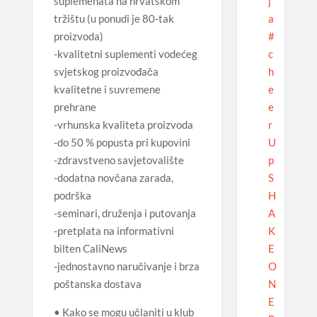
j
suplemenata na hrvatskom
a
tržištu (u ponudi je 80-tak
#
proizvoda)
c
-kvalitetni suplementi vodećeg
h
svjetskog proizvođača
e
kvalitetne i suvremene
e
prehrane
r
-vrhunska kvaliteta proizvoda
U
-do 50 % popusta pri kupovini
p
-zdravstveno savjetovalište
S
-dodatna novčana zarada,
H
podrška
A
-seminari, druženja i putovanja
K
-pretplata na informativni
E
bilten CaliNews
O
-jednostavno naručivanje i brza
N
poštanska dostava
E
• Kako se mogu učlaniti u klub