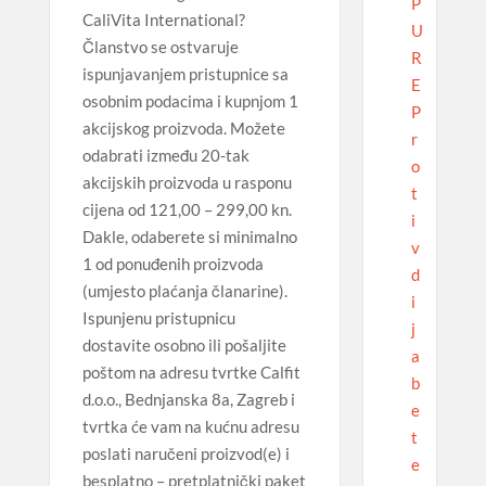
P
CaliVita International?
U
Članstvo se ostvaruje
R
ispunjavanjem pristupnice sa
E
osobnim podacima i kupnjom 1
P
akcijskog proizvoda. Možete
r
odabrati između 20-tak
o
akcijskih proizvoda u rasponu
t
cijena od 121,00 – 299,00 kn.
i
Dakle, odaberete si minimalno
v
1 od ponuđenih proizvoda
d
(umjesto plaćanja članarine).
i
Ispunjenu pristupnicu
j
dostavite osobno ili pošaljite
a
poštom na adresu tvrtke Calfit
b
d.o.o., Bednjanska 8a, Zagreb i
e
tvrtka će vam na kućnu adresu
t
poslati naručeni proizvod(e) i
e
besplatno – pretplatnički paket