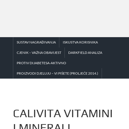
Skip
to
content
SUSTAV NAGRAĐIVANJA
ISKUSTVA KORISNIKA
CJENIK – VAŽNA OBAVIJEST
DARKFIELD ANALIZA
PROTIV DIJABETESA-AKTIVNO
PROIZVODI DJELUJU – VI PIŠETE (PROLJEĆE 2014.)
CALIVITA VITAMINI
I MINERALI