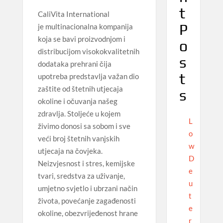
t
CaliVita International
P
je multinacionalna kompanija
koja se bavi proizvodnjom i
o
distribucijom visokokvalitetnih
s
dodataka prehrani čija
t
upotreba predstavlja važan dio
zaštite od štetnih utjecaja
s
okoline i očuvanja našeg
zdravlja. Stoljeće u kojem
L
živimo donosi sa sobom i sve
o
veći broj štetnih vanjskih
w
utjecaja na čovjeka.
D
Neizvjesnost i stres, kemijske
e
tvari, sredstva za uživanje,
u
umjetno svjetlo i ubrzani način
t
života, povećanje zagađenosti
e
okoline, obezvrijeđenost hrane
r