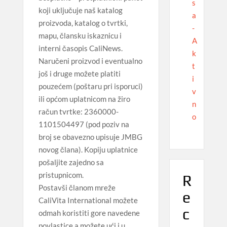
s
koji uključuje naš katalog
a
proizvoda, katalog o tvrtki,
-
mapu, člansku iskaznicu i
A
interni časopis CaliNews.
k
Naručeni proizvod i eventualno
t
još i druge možete platiti
i
pouzećem (poštaru pri isporuci)
v
ili općom uplatnicom na žiro
n
račun tvrtke: 2360000-
o
1101504497 (pod poziv na
broj se obavezno upisuje JMBG
novog člana). Kopiju uplatnice
pošaljite zajedno sa
pristupnicom.
R
Postavši članom mreže
e
CaliVita International možete
c
odmah koristiti gore navedene
povlastice a možete ući i u