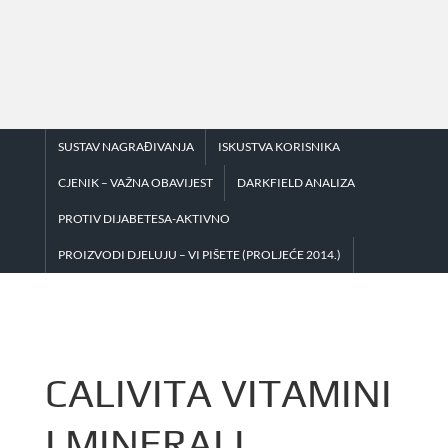
Skip
to
content
SUSTAV NAGRAĐIVANJA
ISKUSTVA KORISNIKA
CJENIK – VAŽNA OBAVIJEST
DARKFIELD ANALIZA
PROTIV DIJABETESA-AKTIVNO
PROIZVODI DJELUJU – VI PIŠETE (PROLJEĆE 2014.)
CALIVITA VITAMINI
I MINERALI