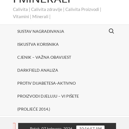
Calivita | Calivita zdravlje | Calivita Proizvodi |
Vitamini | Minerali |
Search for:
SUSTAV NAGRAĐIVANJA
ISKUSTVA KORISNIKA
CJENIK – VAŽNA OBAVIJEST
DARKFIELD ANALIZA
PROTIV DIJABETESA-AKTIVNO
PROIZVODI DJELUJU – VI PIŠETE
(PROLJEĆE 2014.)
#cheerUp
SHAKE ONE PURE
Protiv dijabetes
FLASH
Petak, 07 kolovoza, 2026
10:16:58 AM