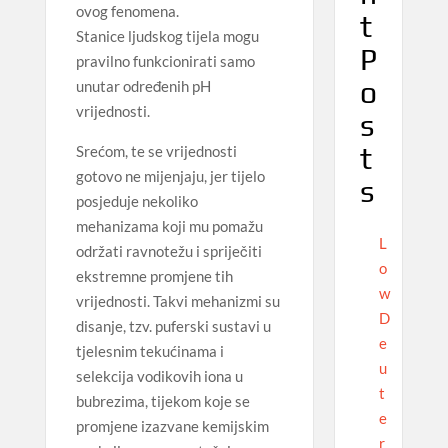
ovog fenomena.
t
Stanice ljudskog tijela mogu
P
pravilno funkcionirati samo
o
unutar određenih pH
vrijednosti.
s
t
Srećom, te se vrijednosti
gotovo ne mijenjaju, jer tijelo
s
posjeduje nekoliko
mehanizama koji mu pomažu
L
održati ravnotežu i spriječiti
o
ekstremne promjene tih
w
vrijednosti. Takvi mehanizmi su
D
disanje, tzv. puferski sustavi u
e
tjelesnim tekućinama i
u
selekcija vodikovih iona u
t
bubrezima, tijekom koje se
e
promjene izazvane kemijskim
r