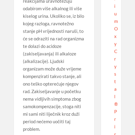
reakcijama uravnotežuju
i
odabirom više alkalnog ili više
u
kiselog urina. Ukoliko se, iz bilo
m
kojeg razloga, ravnotežno
O
stanje pH vrijednosti naruši, to
x
će se odraziti na rad organizma
y
te dolazi do acidoze
C
(zakiseljavanja) ili alkaloze
r
(alkalizacije). Ljudski
y
organizam može duže vrijeme
s
kompenzirati takvo stanje, ali
t
ono teško opterećuje njegov
a
rad. Zakiseljavanje u početku
l
nema vidljivih simptoma zbog
®
samokompenzacije, stoga niti
P
mi sami niti liječnik kroz duži
r
period nećemo uočiti taj
i
problem.
r