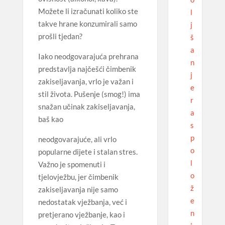
Možete li izračunati koliko ste
l
takve hrane konzumirali samo
j
prošli tjedan?
š
a
Iako neodgovarajuća prehrana
n
predstavlja najčešći čimbenik
j
zakiseljavanja, vrlo je važan i
e
stil života. Pušenje (smog!) ima
r
snažan učinak zakiseljavanja,
a
baš kao
s
p
neodgovarajuće, ali vrlo
o
popularne dijete i stalan stres.
l
Važno je spomenuti i
o
tjelovježbu, jer čimbenik
ž
zakiseljavanja nije samo
e
nedostatak vježbanja, već i
n
pretjerano vježbanje, kao i