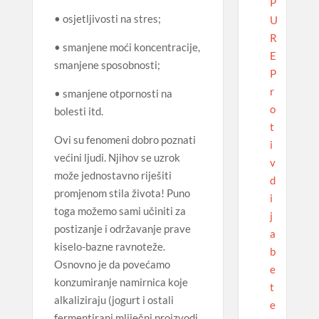
P
• osjetljivosti na stres;
U
R
• smanjene moći koncentracije,
E
smanjene sposobnosti;
P
r
• smanjene otpornosti na
o
bolesti itd.
t
Ovi su fenomeni dobro poznati
i
većini ljudi. Njihov se uzrok
v
može jednostavno riješiti
d
promjenom stila života! Puno
i
toga možemo sami učiniti za
j
postizanje i održavanje prave
a
kiselo-bazne ravnoteže.
b
Osnovno je da povećamo
e
konzumiranje namirnica koje
t
alkaliziraju (jogurt i ostali
e
fermentirani mliječni proizvodi,