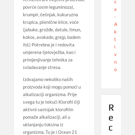
s
povrće (osim leguminoza),
a
krumpir, češnjak, kukuruzna
-
krupica, pšenične klice, voće
A
(jabuke, grožđe, datule, limun,
k
kokos, avokado, grejp, badem
t
itd.) Potrebna je i redovita
i
umjerena tjelovježba, kao i
v
primjenjivanje tehnika za
n
svladavanje stresa.
o
Izdvajamo nekoliko naših
proizvoda koji mogu pomoći u
alkalizaciji organizma. Prije
svega tu je tekući Klorofil čiji
R
aktivni sastojak klorofilin
e
pomaže alkalizaciji, ali u
uklanjanju toksina iz
c
organizma. Tu je i Ocean 21