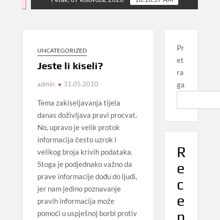
NEWS
Pr
UNCATEGORIZED
et
Jeste li kiseli?
ra
admin
31.05.2010
ga
Tema zakiseljavanja tijela
danas doživljava pravi procvat.
No, upravo je velik protok
informacija često uzrok i
R
velikog broja krivih podataka.
e
Stoga je podjednako važno da
prave informacije dođu do ljudi,
c
jer nam jedino poznavanje
e
pravih informacija može
n
pomoći u uspješnoj borbi protiv