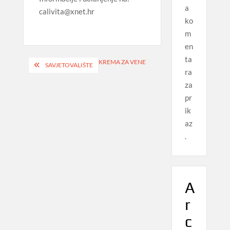
a
calivita@xnet.hr
ko
m
en
ta
Navigacija
KREMA ZA VENE
SAVJETOVALIŠTE
ra
objava
za
pr
ik
az
.
A
r
c