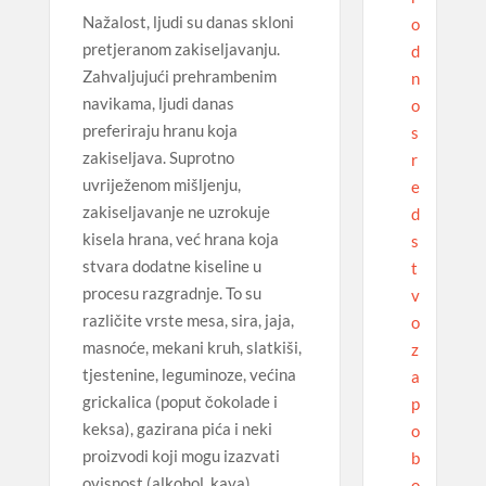
Nažalost, ljudi su danas skloni
o
pretjeranom zakiseljavanju.
d
Zahvaljujući prehrambenim
n
navikama, ljudi danas
o
preferiraju hranu koja
s
zakiseljava. Suprotno
r
uvriježenom mišljenju,
e
zakiseljavanje ne uzrokuje
d
kisela hrana, već hrana koja
s
stvara dodatne kiseline u
t
procesu razgradnje. To su
v
različite vrste mesa, sira, jaja,
o
masnoće, mekani kruh, slatkiši,
z
tjestenine, leguminoze, većina
a
grickalica (poput čokolade i
p
keksa), gazirana pića i neki
o
proizvodi koji mogu izazvati
b
ovisnost (alkohol, kava).
o