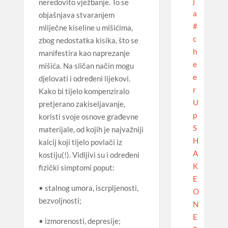
j
neredovito vježbanje. To se
a
objašnjava stvaranjem
#
mliječne kiseline u mišićima,
c
zbog nedostatka kisika, što se
h
manifestira kao naprezanje
e
mišića. Na sličan način mogu
e
djelovati i određeni lijekovi.
r
Kako bi tijelo kompenziralo
U
pretjerano zakiseljavanje,
p
koristi svoje osnove građevne
S
materijale, od kojih je najvažniji
H
kalcij koji tijelo povlači iz
A
kostiju(!). Vidljivi su i određeni
K
fizički simptomi poput:
E
• stalnog umora, iscrpljenosti,
O
bezvoljnosti;
N
E
• izmorenosti, depresije;