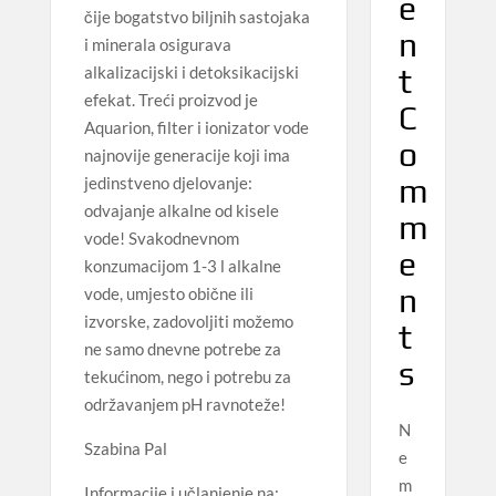
e
čije bogatstvo biljnih sastojaka
n
i minerala osigurava
t
alkalizacijski i detoksikacijski
efekat. Treći proizvod je
C
Aquarion, filter i ionizator vode
o
najnovije generacije koji ima
m
jedinstveno djelovanje:
odvajanje alkalne od kisele
m
vode! Svakodnevnom
e
konzumacijom 1-3 l alkalne
n
vode, umjesto obične ili
izvorske, zadovoljiti možemo
t
ne samo dnevne potrebe za
s
tekućinom, nego i potrebu za
održavanjem pH ravnoteže!
N
Szabina Pal
e
m
Informacije i učlanjenje na: