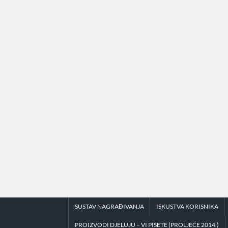
Skip
to
content
SUSTAV NAGRAĐIVANJA
ISKUSTVA KORISNIKA
PROIZVODI DJELUJU – VI PIŠETE (PROLJEĆE 2014.)