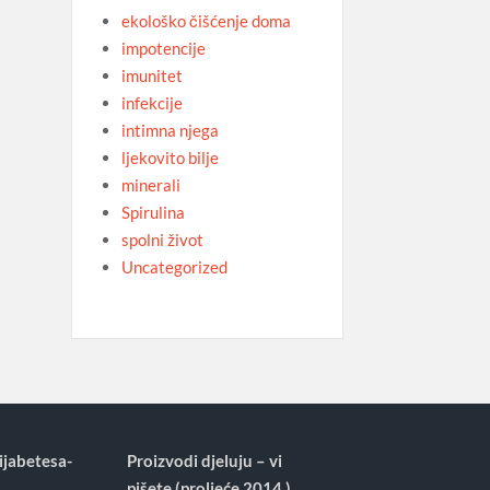
ekološko čišćenje doma
impotencije
imunitet
infekcije
intimna njega
ljekovito bilje
minerali
Spirulina
spolni život
Uncategorized
ijabetesa-
Proizvodi djeluju – vi
pišete (proljeće 2014.)