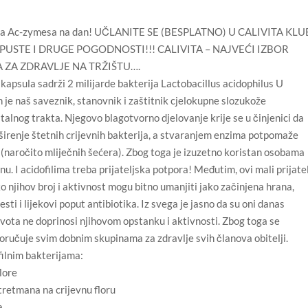
psula Ac-zymesa na dan! UČLANITE SE (BESPLATNO) U CALIVITA KLU
OPUSTE I DRUGE POGODNOSTI!!! CALIVITA – NAJVEĆI IZBOR
 ZA ZDRAVLJE NA TRŽIŠTU….
ula sadrži 2 milijarde bakterija Lactobacillus acidophilus U
on je naš saveznik, stanovnik i zaštitnik cjelokupne slozukože
italnog trakta. Njegovo blagotvorno djelovanje krije se u činjenici da
 širenje štetnih crijevnih bakterija, a stvaranjem enzima potpomaže
ri (naročito mliječnih šećera). Zbog toga je izuzetno koristan osobama
nu. I acidofilima treba prijateljska potpora! Međutim, ovi mali prijatel
tako njihov broj i aktivnost mogu bitno umanjiti jako začinjena hrana,
lesti i lijekovi poput antibiotika. Iz svega je jasno da su oni danas
ivota ne doprinosi njihovom opstanku i aktivnosti. Zbog toga se
oručuje svim dobnim skupinama za zdravlje svih članova obitelji.
filnim bakterijama:
lore
tretmana na crijevnu floru
a