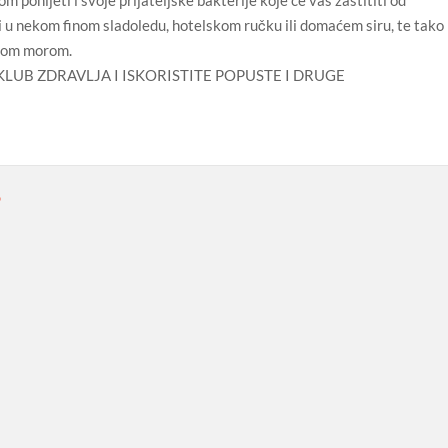
iti u nekom finom sladoledu, hotelskom ručku ili domaćem siru, te tako
oćnom morom.
KLUB ZDRAVLJA I ISKORISTITE POPUSTE I DRUGE
D