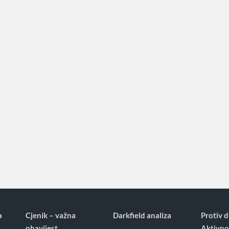
a
Cjenik – važna
Darkfield analiza
Protiv d
obavijest
Aktivno