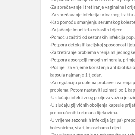
-Za sprečavanje i tretiranje vaginalne i cri
-Za sprečavanje infekcija urinarnog trakta
-Kao pomoć u smanjenju serumskog koleste
-Za jačanje imuniteta odraslih i djece
-Pomoć u zaštiti od sezonskih infekcija pop
-Potpora detoksifikacijskoj sposobnosti jet
-Za tretiranje problema vrenja mliječnog 
-Potpora apsorpciji mnogih minerala, primje
-Poslije i za vrijeme korištenja antibiotika
kapsula najmanje 1 tjedan.
-Za regulaciju problema probave i varenja 
problema. Potom nastaviti uzimati po 1 ka
-U slučaju infektivnog proljeva važno je uz
-U slučaju gljivičnih oboljenja kapsule prija
preporučenih tretmana lijekovima.
-U vrijeme sezonskih infekcija (gripa) pre
bolesnicima, starijim osobama i djeci.
-Za vrijeme putovanja ne zaboravite sa sobom