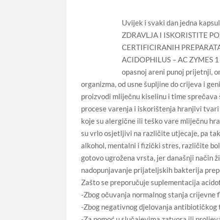
Uvijek i svaki dan jedna ka
ZDRAVLJA I ISKORISTITE P
CERTIFICIRANIH PREPARATA
ACIDOPHILUS – AC ZYMES 1 kaps
opasnoj areni punoj prijetnji, 
organizma, od usne šupljine do crijeva i gen
proizvodi mliječnu kiselinu i time sprečava
procese varenja i iskorištenja hranjivi tva
koje su alergične ili teško vare mliječnu hra
su vrlo osjetljivi na različite utjecaje, pa 
alkohol, mentalni i fizički stres, različite bo
gotovo ugrožena vrsta, jer današnji način ž
nadopunjavanje prijateljskih bakterija prep
Zašto se preporučuje suplementacija acido
-Zbog očuvanja normalnog stanja crijevne f
-Zbog negativnog djelovanja antibiotičkog 
-Za pomoć u slučajevima zatvora ili proljev