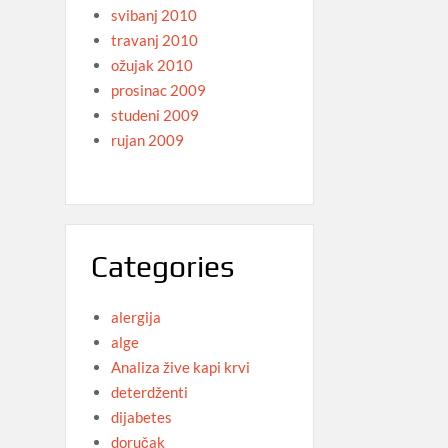
svibanj 2010
travanj 2010
ožujak 2010
prosinac 2009
studeni 2009
rujan 2009
Categories
alergija
alge
Analiza žive kapi krvi
deterdženti
dijabetes
doručak