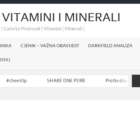
 VITAMINI I MINERALI
 | Calivita Proizvodi | Vitamini | Minerali |
SNIKA
CJENIK – VAŽNA OBAVIJEST
DARKFIELD ANALIZA
014.)
eerUp
SHAKE ONE PURE
Protiv dijabetesa-Akti