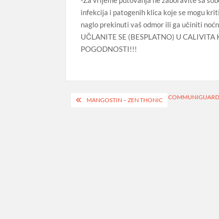
infekcija i patogenih klica koje se mogu kr
naglo prekinuti vaš odmor ili ga učiniti n
UČLANITE SE (BESPLATNO) U CALIVITA 
POGODNOSTI!!!
Navigacija
COMMUNIGUAR
MANGOSTIN – ZEN THONIC
objava