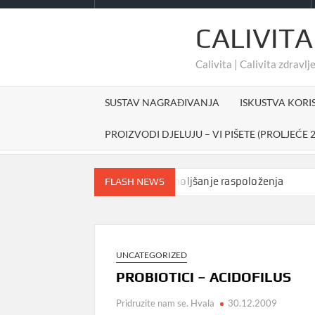
CALIVITA
Calivita | Calivita zdravlje
SUSTAV NAGRAĐIVANJA
ISKUSTVA KORI
PROIZVODI DJELUJU – VI PIŠETE (PROLJEĆE 2
Prirodno sredstvo za poboljšanje raspoloženja
#ch
FLASH NEWS
UNCATEGORIZED
PROBIOTICI – ACIDOFILUS
Pridruzite nam se. Hvala
30.12.2009