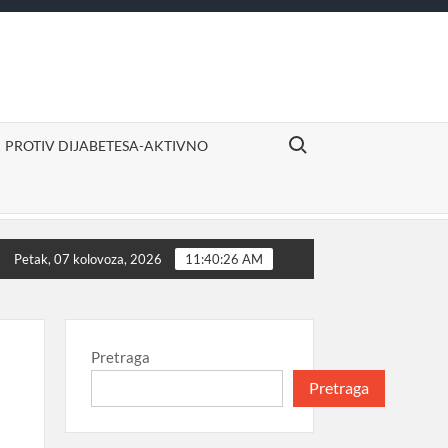
Search for:
PROTIV DIJABETESA-AKTIVNO
vno
Izvor sigurne i ugodne mirovine
Proizvodi dje
Petak, 07 kolovoza, 2026
11:40:27 AM
Pretraga
Pretraga