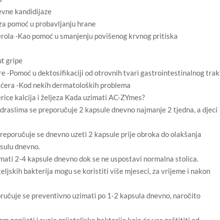
jevne kandidijaze
 za pomoć u probavljanju hrane
rola -Kao pomoć u smanjenju povišenog krvnog pritiska
ut gripe
re -Pomoć u dektosifikaciji od otrovnih tvari gastrointestinalnog tra
šećera -Kod nekih dermatoloških problema
rice kalcija i željeza Kada uzimati AC-ZYmes?
 odraslima se preporučuje 2 kapsule dnevno najmanje 2 tjedna, a djeci
preporučuje se dnevno uzeti 2 kapsule prije obroka do olakšanja
psulu dnevno.
imati 2-4 kapsule dnevno dok se ne uspostavi normalna stolica.
teljskih bakterija mogu se koristiti više mjeseci, za vrijeme i nakon
poručuje se preventivno uzimati po 1-2 kapsula dnevno, naročito
 ponijeti i svoje prijateljske bakterije koje će vas zaštititi od