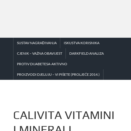
Skip
to
content
SUSTAV NAGRAĐIVANJA
ISKUSTVA KORISNIKA
CJENIK – VAŽNA OBAVIJEST
DARKFIELD ANALIZA
PROTIV DIJABETESA-AKTIVNO
PROIZVODI DJELUJU – VI PIŠETE (PROLJEĆE 2014.)
CALIVITA VITAMINI
I MINERALI