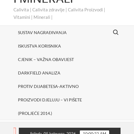
Calivita | Calivita zdravlje | Calivita Proizvodi |
Vitamini | Minerali |
Search for:
SUSTAV NAGRAĐIVANJA
ISKUSTVA KORISNIKA
CJENIK – VAŽNA OBAVIJEST
DARKFIELD ANALIZA
PROTIV DIJABETESA-AKTIVNO
PROIZVODI DJELUJU – VI PIŠETE
(PROLJEĆE 2014.)
#cheerUp
SHAKE ONE PURE
Protiv dijabete
FLASH
Srijeda, 05 kolovoza, 2026
10:00:22 AM