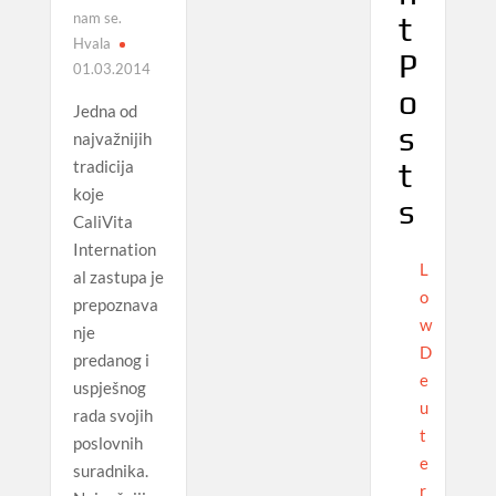
nam se.
t
Hvala
P
01.03.2014
o
Jedna od
s
najvažnijih
tradicija
t
koje
s
CaliVita
Internation
L
al zastupa je
o
prepoznava
w
nje
D
predanog i
e
uspješnog
u
rada svojih
t
poslovnih
e
suradnika.
r