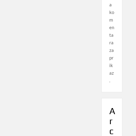
a
ko
m
en
ta
ra
za
pr
ik
az
.
A
r
c