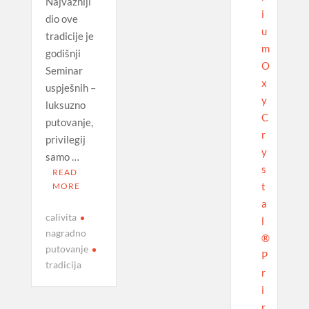
Najvažniji
i
dio ove
u
tradicije je
m
godišnji
O
Seminar
x
uspješnih –
y
luksuzno
C
putovanje,
r
privilegij
y
samo …
s
READ
t
MORE
a
calivita
l
nagradno
®
putovanje
P
tradicija
r
i
r