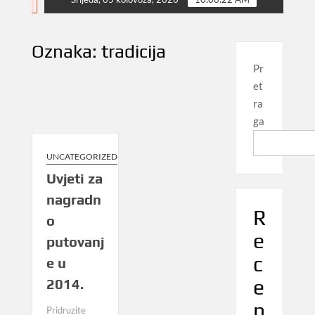
NEWS
Oznaka:
tradicija
Pr
et
ra
ga
UNCATEGORIZED
Uvjeti za
nagradn
R
o
e
putovanj
c
e u
e
2014.
n
Pridruzite