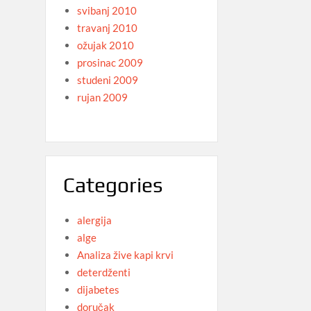
svibanj 2010
travanj 2010
ožujak 2010
prosinac 2009
studeni 2009
rujan 2009
Categories
alergija
alge
Analiza žive kapi krvi
deterdženti
dijabetes
doručak