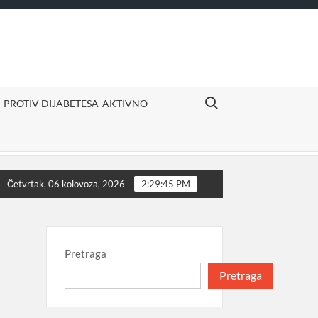
Search for:
PROTIV DIJABETESA-AKTIVNO
vno
Izvor sigurne i ugodne mirovine
Proizvodi dj
Četvrtak, 06 kolovoza, 2026
2:29:45 PM
Pretraga
Pretraga