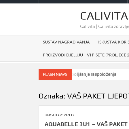
CALIVITA
Calivita | Calivita zdravlje
SUSTAV NAGRAĐIVANJA
ISKUSTVA KORI
PROIZVODI DJELUJU – VI PIŠETE (PROLJEĆE 2
Prirodno sredstvo za poboljšanje raspoloženja
#ch
FLASH NEWS
Oznaka:
VAŠ PAKET LJEPO
UNCATEGORIZED
AQUABELLE 3U1 – VAŠ PAKET