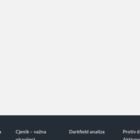
a
Cjenik – važna
Darkfield analiza
Protiv d
obavijest
Aktivno