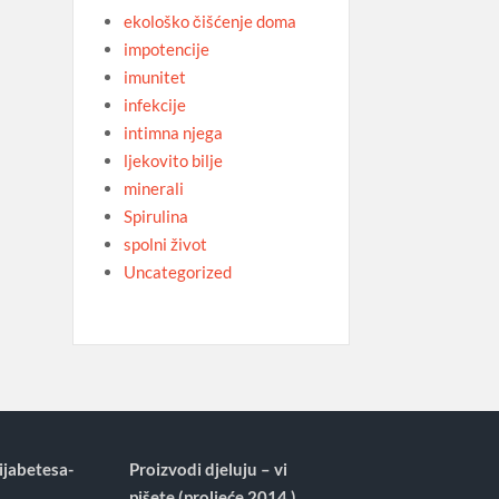
ekološko čišćenje doma
impotencije
imunitet
infekcije
intimna njega
ljekovito bilje
minerali
Spirulina
spolni život
Uncategorized
ijabetesa-
Proizvodi djeluju – vi
pišete (proljeće 2014.)