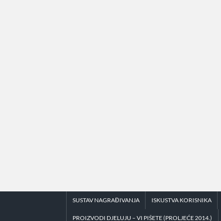
Skip
to
content
SUSTAV NAGRAĐIVANJA
ISKUSTVA KORISNIKA
PROIZVODI DJELUJU – VI PIŠETE (PROLJEĆE 2014.)