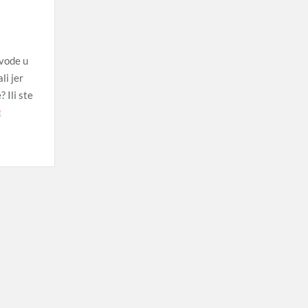
zvode u
li jer
 Ili ste
E