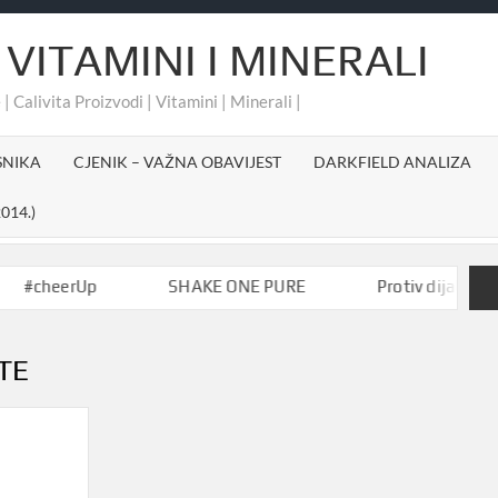
 VITAMINI I MINERALI
 | Calivita Proizvodi | Vitamini | Minerali |
SNIKA
CJENIK – VAŽNA OBAVIJEST
DARKFIELD ANALIZA
014.)
eerUp
SHAKE ONE PURE
Protiv dijabetesa-Akti
TE