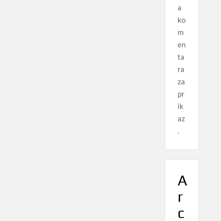
a
ko
m
en
ta
ra
za
pr
ik
az
.
A
r
c