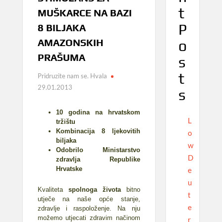
t
MUŠKARCE NA BAZI
P
8 BILJAKA
AMAZONSKIH
o
PRAŠUMA
s
t
Pridruzite nam se. Hvala
29.01.2013
s
10 godina na hrvatskom
L
tržištu
Kombinacija 8 ljekovitih
o
biljaka
w
Odobrilo Ministarstvo
D
zdravlja Republike
Hrvatske
e
u
Kvaliteta
spolnoga života
bitno
t
utječe na naše opće stanje,
e
zdravlje i raspoloženje. Na nju
možemo utjecati zdravim načinom
r