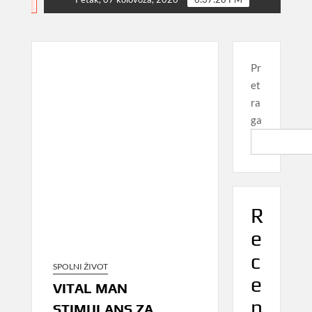
NEWS
Pr
et
ra
ga
R
e
c
SPOLNI ŽIVOT
e
VITAL MAN
n
STIMULANS ZA