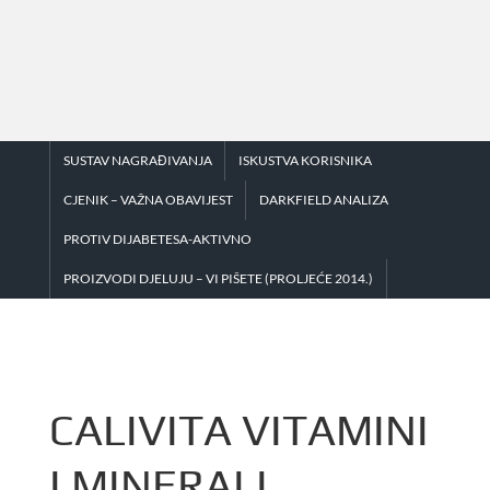
Skip
to
content
SUSTAV NAGRAĐIVANJA
ISKUSTVA KORISNIKA
CJENIK – VAŽNA OBAVIJEST
DARKFIELD ANALIZA
PROTIV DIJABETESA-AKTIVNO
PROIZVODI DJELUJU – VI PIŠETE (PROLJEĆE 2014.)
CALIVITA VITAMINI
I MINERALI