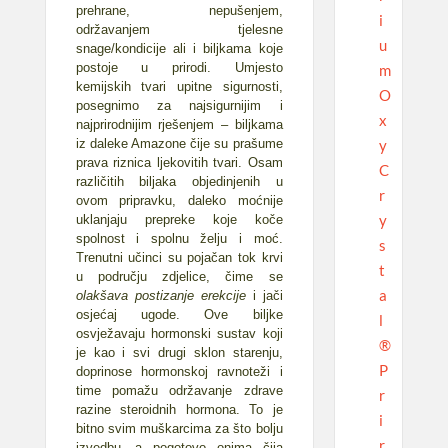
prehrane, nepušenjem,
i
održavanjem tjelesne
u
snage/kondicije ali i biljkama koje
postoje u prirodi. Umjesto
m
kemijskih tvari upitne sigurnosti,
O
posegnimo za najsigurnijim i
x
najprirodnijim rješenjem – biljkama
y
iz daleke Amazone čije su prašume
prava riznica ljekovitih tvari. Osam
C
različitih biljaka objedinjenih u
r
ovom pripravku, daleko moćnije
y
uklanjaju prepreke koje koče
spolnost i spolnu želju i moć.
s
Trenutni učinci su pojačan tok krvi
t
u području zdjelice, čime se
a
olakšava postizanje erekcije
i jači
osjećaj ugode. Ove biljke
l
osvježavaju hormonski sustav koji
®
je kao i svi drugi sklon starenju,
P
doprinose hormonskoj ravnoteži i
time pomažu održavanje zdrave
r
razine steroidnih hormona. To je
i
bitno svim muškarcima za što bolju
r
izvedbu, a pogotovo onima čija