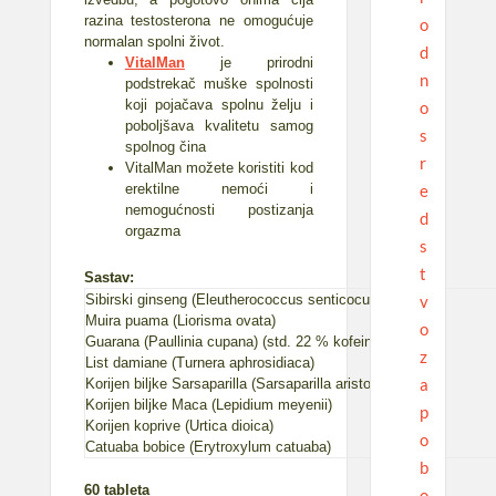
razina testosterona ne omogućuje
o
normalan spolni život.
d
VitalMan
je prirodni
n
podstrekač muške spolnosti
koji pojačava spolnu želju i
o
poboljšava kvalitetu samog
s
spolnog čina
r
VitalMan možete koristiti kod
e
erektilne nemoći i
nemogućnosti postizanja
d
orgazma
s
t
Sastav:
v
Sibirski ginseng (Eleutherococcus senticocus)
Muira puama (Liorisma ovata)
o
Guarana (Paullinia cupana) (std. 22 % kofeina)
z
List damiane (Turnera aphrosidiaca)
a
Korijen biljke Sarsaparilla (Sarsaparilla aristochiaefolia)
Korijen biljke Maca (Lepidium meyenii)
p
Korijen koprive (Urtica dioica)
o
Catuaba bobice (Erytroxylum catuaba)
b
60 tableta
o