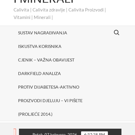
Calivita | Calivita zdravlje | Calivita Proizvodi |
Vitamini | Minerali |
Search for:
SUSTAV NAGRAĐIVANJA
ISKUSTVA KORISNIKA
CJENIK – VAŽNA OBAVIJEST
DARKFIELD ANALIZA
PROTIV DIJABETESA-AKTIVNO
PROIZVODI DJELUJU – VI PIŠETE
(PROLJEĆE 2014.)
#cheerUp
SHAKE ONE PURE
Protiv dijabetesa-A
FLASH
Petak, 07 kolovoza, 2026
6:37:29 PM