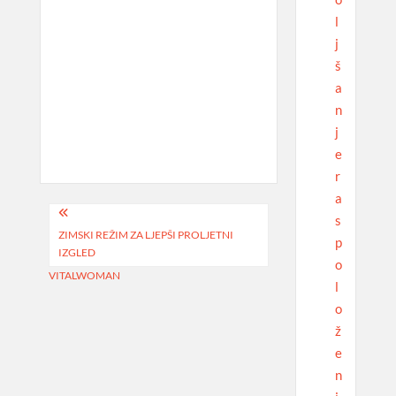
l
j
š
a
n
j
e
r
a
Navigacija
s
ZIMSKI REŽIM ZA LJEPŠI PROLJETNI
objava
p
IZGLED
o
VITALWOMAN
l
o
ž
e
n