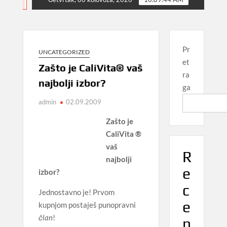
NEWS
Pr
UNCATEGORIZED
et
Zašto je CaliVita® vaš
ra
najbolji izbor?
ga
admin
02.09.2009
Zašto je
CaliVita ®
vaš
R
najbolji
e
izbor?
c
Jednostavno je! Prvom
e
kupnjom postaješ punopravni
član
!
n