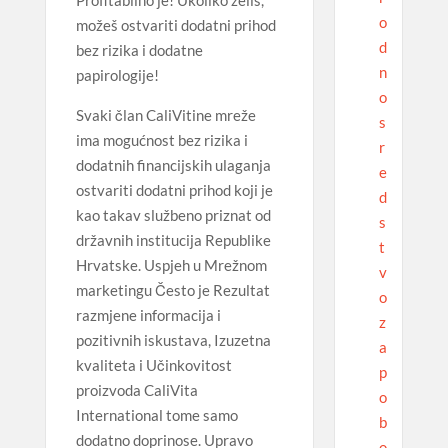
Profitabilno je! Ukoliko želiš,
o
možeš ostvariti dodatni prihod
d
bez rizika i dodatne
n
papirologije!
o
Svaki član CaliVitine mreže
s
ima mogućnost bez rizika i
r
dodatnih financijskih ulaganja
e
ostvariti dodatni prihod koji je
d
kao takav službeno priznat od
s
državnih institucija Republike
t
Hrvatske. Uspjeh u Mrežnom
v
marketingu Često je Rezultat
o
razmjene informacija i
z
pozitivnih iskustava, Izuzetna
a
kvaliteta i Učinkovitost
p
proizvoda CaliVita
o
International tome samo
b
dodatno doprinose. Upravo
o