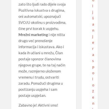
zato što ljudi rado dijele svoja
l
Pozitivna iskustva s drugima,
j
oni automatski, upoznajući
š
SVOJU okolinu s proizvodima,
a
čine prvi korak k uspjehu.
n
Mrežni marketing
i nije ništa
j
drugo već prenošenje
e
informacija i iskustava. Ako i
r
kada ih učlani u mrežu, Član
a
postaje sponzor članovima
s
njegove grupe, te na taj način
p
može, razmjerno uloženom
o
vremenu i trudu, ostvariti
l
zaradu. Pomažući drugima u
o
postizanju uspjeha i sam
ž
postaje uspješan.
e
n
Zabavno je! Aktivni smo!