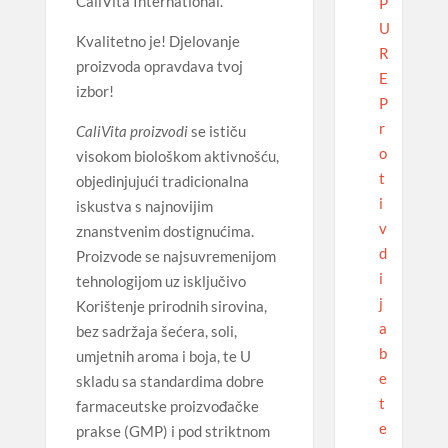
CaliVita International.
P
U
Kvalitetno je! Djelovanje
R
proizvoda opravdava tvoj
E
izbor!
P
r
CaliVita proizvodi
se ističu
o
visokom biološkom aktivnošću,
t
objedinjujući tradicionalna
i
iskustva s najnovijim
v
znanstvenim dostignućima.
d
Proizvode se najsuvremenijom
i
tehnologijom uz isključivo
j
Korištenje prirodnih sirovina,
a
bez sadržaja šećera, soli,
b
umjetnih aroma i boja, te U
e
skladu sa standardima dobre
t
farmaceutske proizvođačke
e
prakse (GMP) i pod striktnom