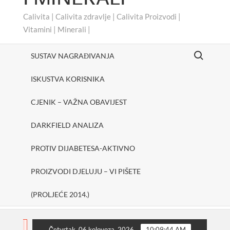
Calivita | Calivita zdravlje | Calivita Proizvodi |
Vitamini | Minerali |
Search for:
SUSTAV NAGRAĐIVANJA
ISKUSTVA KORISNIKA
CJENIK – VAŽNA OBAVIJEST
DARKFIELD ANALIZA
PROTIV DIJABETESA-AKTIVNO
PROIZVODI DJELUJU – VI PIŠETE
(PROLJEĆE 2014.)
#cheerUp
SHAKE ONE PURE
Protiv dijabetes
FLASH
Četvrtak, 06 kolovoza, 2026
10:09:45 AM