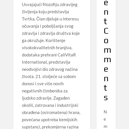
e
Usvajajući filozofiju zdravijeg
n
življenja koju predstavlja
t
Tvrtka, Član djeluje u interesu
očuvanja i poboljšanja svog
C
zdravlja i zdravlja društva koje
o
ga okružuje. Korištenje
m
visokokvalitetnih hranjiva,
dodataka prehrani CaliVitaR
m
International, predstavlja
e
neodvojivi dio zdravog načina
n
života. 21. stoljeće sa sobom
donosi i sve više novih
t
negativnih čimbenika za
s
ljudsko zdravlje. Zagađen
okoliš, zatrovana i industrijski
N
obrađena (osiromašena) hrana,
e
povećana upotreba kemijskih
m
supstanci, prekomjerna razina