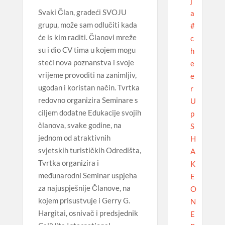
j
Svaki Član, gradeći SVOJU
a
grupu, može sam odlučiti kada
#
će is kim raditi. Članovi mreže
c
su i dio CV tima u kojem mogu
h
steći nova poznanstva i svoje
e
vrijeme provoditi na zanimljiv,
e
ugodan i koristan način. Tvrtka
r
redovno organizira Seminare s
U
ciljem dodatne Edukacije svojih
p
članova, svake godine, na
S
jednom od atraktivnih
H
svjetskih turističkih Odredišta,
A
Tvrtka organizira i
K
međunarodni Seminar uspjeha
E
za najuspješnije Članove, na
O
kojem prisustvuje i Gerry G.
N
Hargitai, osnivač i predsjednik
E