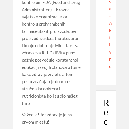
s
kontrolom FDA (Food and Drug
a
Administration) – Krovne
-
svjetske organizacije za
A
kontrolu prehrambenih i
k
farmaceutskih proizvoda. Svi
t
proizvodi su dodatno atestirani
i
i imaju odobrenje Ministarstva
v
zdravstva RH. CaliVita puno
n
pažnje posvečuje konstantnoj
o
edukaciji svojih članova o tome
kako zdravije živjeti. U tom
poslu značajan je doprinos
stručnjaka doktora i
nutricionista koji su dio našeg
R
tima.
e
Važno je! Jer zdravlje je na
c
prvom mjestu!