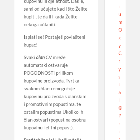
kupovinu ili djelatnost. Dakle,
i
sami odlučujete kad i što Želite
u
kupiti, te da li i kada Želite
m
nekoga učlaniti.
O
Isplati se! Postaješ povlašteni
x
kupac!
y
C
Svaki
član
CV mreže
r
automatski ostvaruje
y
POGODNOSTI prilikom
s
kupovine proizvoda. Tvrtka
t
svakom članu omogućuje
a
kupovinu proizvoda s članskim
l
i promotivnim popustima, te
®
ostalim popustima Ukoliko ih
P
član ostvari (popust na osobnu
r
kupovinu i elitni popust).
i
r