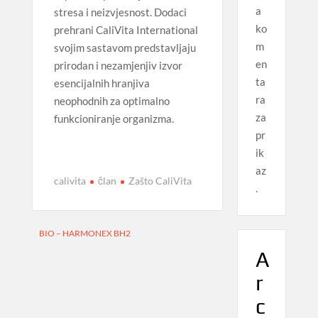
a
stresa i neizvjesnost. Dodaci
ko
prehrani CaliVita International
m
svojim sastavom predstavljaju
en
prirodan i nezamjenjiv izvor
ta
esencijalnih hranjiva
ra
neophodnih za optimalno
za
funkcioniranje organizma.
pr
ik
az
calivita
član
Zašto CaliVita
.
Navigacija
BIO – HARMONEX BH2
A
objava
r
c