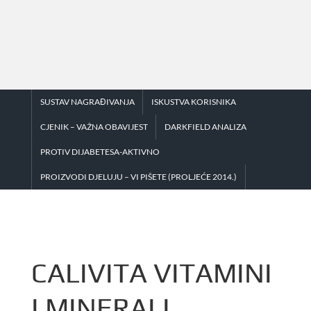
Skip
to
content
SUSTAV NAGRAĐIVANJA
ISKUSTVA KORISNIKA
CJENIK – VAŽNA OBAVIJEST
DARKFIELD ANALIZA
PROTIV DIJABETESA-AKTIVNO
PROIZVODI DJELUJU – VI PIŠETE (PROLJEĆE 2014.)
CALIVITA VITAMINI
I MINERALI