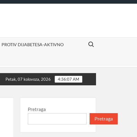
Search for:
PROTIV DIJABETESA-AKTIVNO
no
Izvor sigurne i ugodne mirovine
Proizvodi dje
Petak, 07 kolovoza, 2026
4:36:07 AM
Pretraga
Pretraga