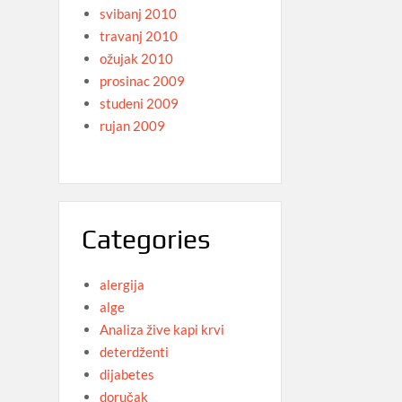
svibanj 2010
travanj 2010
ožujak 2010
prosinac 2009
studeni 2009
rujan 2009
Categories
alergija
alge
Analiza žive kapi krvi
deterdženti
dijabetes
doručak