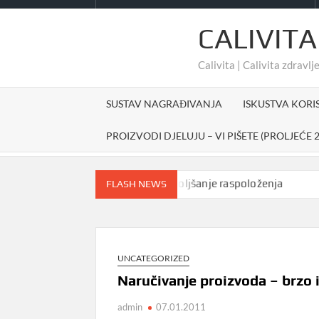
CALIVITA
Calivita | Calivita zdravlje
SUSTAV NAGRAĐIVANJA
ISKUSTVA KORI
PROIZVODI DJELUJU – VI PIŠETE (PROLJEĆE 2
Prirodno sredstvo za poboljšanje raspoloženja
#che
FLASH NEWS
UNCATEGORIZED
Naručivanje proizvoda – brzo i
admin
07.01.2011