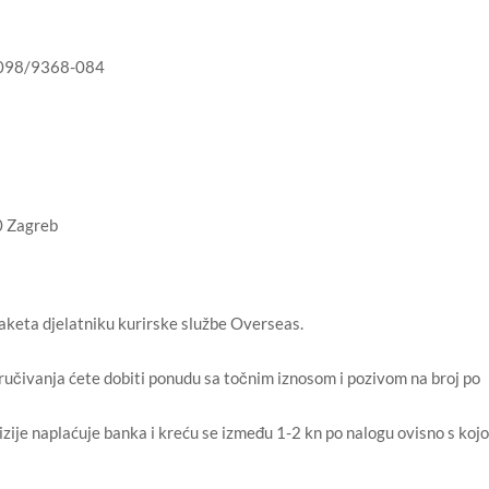
 098/9368-084
0 Zagreb
aketa djelatniku kurirske službe Overseas.
aručivanja ćete dobiti ponudu sa točnim iznosom i pozivom na broj po
ovizije naplaćuje banka i kreću se između 1-2 kn po nalogu ovisno s koj