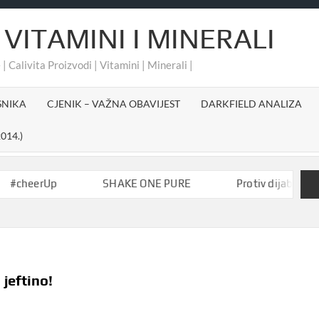
 VITAMINI I MINERALI
 | Calivita Proizvodi | Vitamini | Minerali |
SNIKA
CJENIK – VAŽNA OBAVIJEST
DARKFIELD ANALIZA
014.)
erUp
SHAKE ONE PURE
Protiv dijabetesa-Aktiv
 jeftino!