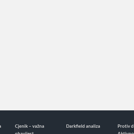
a
Cjenik – važna
Darkfield analiza
Protiv d
obavijest
Aktivno