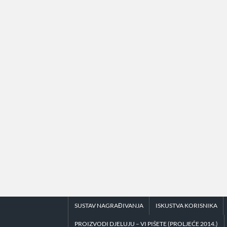
Skip
to
content
SUSTAV NAGRAĐIVANJA
ISKUSTVA KORISNIKA
PROIZVODI DJELUJU – VI PIŠETE (PROLJEĆE 2014.)