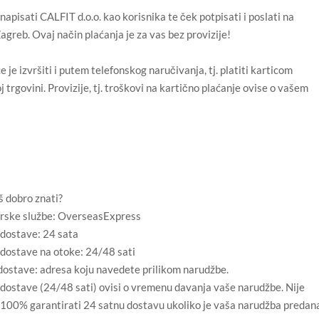
apisati CALFIT d.o.o. kao korisnika te ček potpisati i poslati na
greb. Ovaj način plaćanja je za vas bez provizije!
e izvršiti i putem telefonskog naručivanja, tj. platiti karticom
oj trgovini. Provizije, tj. troškovi na kartično plaćanje ovise o vašem
oš dobro znati?
irske službe: OverseasExpress
 dostave: 24 sata
 dostave na otoke: 24/48 sati
dostave: adresa koju navedete prilikom narudžbe.
dostave (24/48 sati) ovisi o vremenu davanja vaše narudžbe. Nije
100% garantirati 24 satnu dostavu ukoliko je vaša narudžba predan