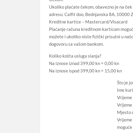
Ukoliko plaćate čekom, obavezno je na ček n
adresu: Calfit doo, Bednjanska 8A, 10000 Za
Kreditne kartice – Mastercard/Visacard
Plaćanje računa kreditnom karticom moguće j
možete i ukoliko niste fizički prisutni u naš
dogovoru sa vašom bankom.
Koliko košta usluga slanja?
Na iznose iznad 399,00 kn = 0,00 kn
Na iznose ispod 399,00 kn = 15,00 kn
Što je j
Ime kur
Vrijeme
Vrijeme
Mjesto 
Vrijeme 
moguće 