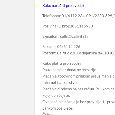
Kako naručiti proizvode?
Telefonom: 01/6112 234, 091/2233-899,
Poziv na ID broj:3851115930
E-mailom: calfit@calivita.hr
Faksom: 01/6112 226
Poštom: Calfit d.o.o., Bednjanska 8A, 1000
Kako platiti proizvode?
Pouzećem bez dodatne provizije!
Plaćanje gotovinom prilikom preuzimanja p
Internet bankarstvo
Plaćanje direktno na naš račun. Prilikom n
kojoj uplaćujete.
Ovaj način plaćanja je bez provizije, tj. pr
bankom poslujete!
Čekom