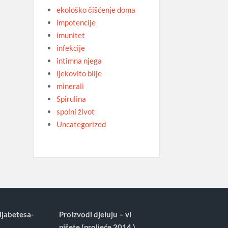
ekološko čišćenje doma
impotencije
imunitet
infekcije
intimna njega
ljekovito bilje
minerali
Spirulina
spolni život
Uncategorized
ijabetesa-
Proizvodi djeluju – vi
pišete (proljeće 2014.)