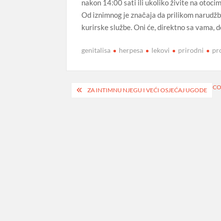
nakon 14:00 sati ili ukoliko živite na otocim
Od iznimnog je značaja da prilikom narudžbe
kurirske službe. Oni će, direktno sa vama,
genitalisa
herpesa
lekovi
prirodni
pr
Navigacija
CO
ZA INTIMNU NJEGU I VEĆI OSJEĆAJ UGODE
objava