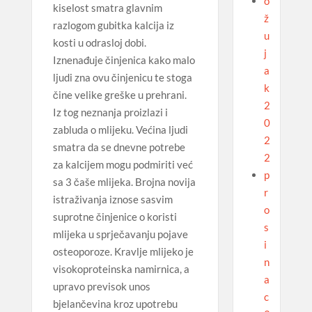
o
kiselost smatra glavnim
ž
razlogom gubitka kalcija iz
u
kosti u odrasloj dobi.
j
Iznenađuje činjenica kako malo
a
ljudi zna ovu činjenicu te stoga
k
čine velike greške u prehrani.
2
Iz tog neznanja proizlazi i
0
zabluda o mlijeku. Većina ljudi
2
smatra da se dnevne potrebe
2
za kalcijem mogu podmiriti već
p
sa 3 čaše mlijeka. Brojna novija
r
istraživanja iznose sasvim
o
suprotne činjenice o koristi
s
mlijeka u sprječavanju pojave
i
osteoporoze. Kravlje mlijeko je
n
visokoproteinska namirnica, a
a
upravo previsok unos
c
bjelančevina kroz upotrebu