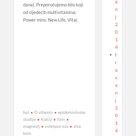
a
dana). Preporučujemo bilo koji
n
od sljedećih multivitamina;
j
Power mins, New Life, Vital.
2
0
1
4
t
r
a
v
a
n
j
2
bol
D vitamin
epidemioloske
0
studije
Kalcij
lizin
1
magnezij
osteoporoza
ziva
4
kost.