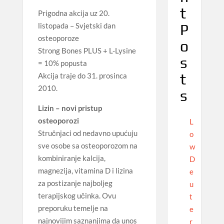
t
Prigodna akcija uz 20.
P
listopada – Svjetski dan
osteoporoze
o
Strong Bones PLUS + L-Lysine
s
= 10% popusta
t
Akcija traje do 31. prosinca
2010.
s
Lizin – novi pristup
osteoporozi
L
Stručnjaci od nedavno upućuju
o
sve osobe sa osteoporozom na
w
kombiniranje kalcija,
D
magnezija, vitamina D i lizina
e
za postizanje najboljeg
u
terapijskog učinka. Ovu
t
preporuku temelje na
e
najnovijim saznanjima da unos
r