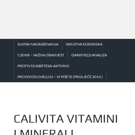
Skip
to
content
SUSTAV NAGRAĐIVANJA
ISKUSTVA KORISNIKA
CJENIK – VAŽNA OBAVIJEST
DARKFIELD ANALIZA
PROTIV DIJABETESA-AKTIVNO
PROIZVODI DJELUJU – VI PIŠETE (PROLJEĆE 2014.)
CALIVITA VITAMINI
I MINERALI