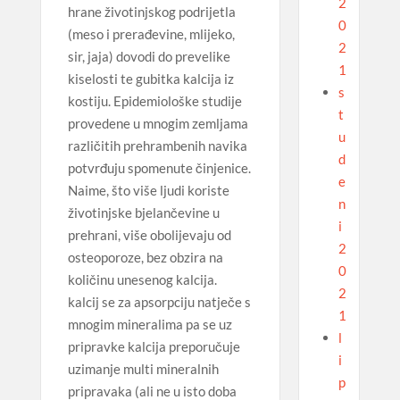
2
hrane životinjskog podrijetla
0
(meso i prerađevine, mlijeko,
2
sir, jaja) dovodi do prevelike
1
kiselosti te gubitka kalcija iz
s
kostiju. Epidemiološke studije
t
provedene u mnogim zemljama
u
različitih prehrambenih navika
d
potvrđuju spomenute činjenice.
e
Naime, što više ljudi koriste
n
životinjske bjelančevine u
i
prehrani, više obolijevaju od
2
osteoporoze, bez obzira na
0
količinu unesenog kalcija.
2
kalcij se za apsorpciju natječe s
1
mnogim mineralima pa se uz
l
pripravke kalcija preporučuje
i
uzimanje multi mineralnih
p
pripravaka (ali ne u isto doba