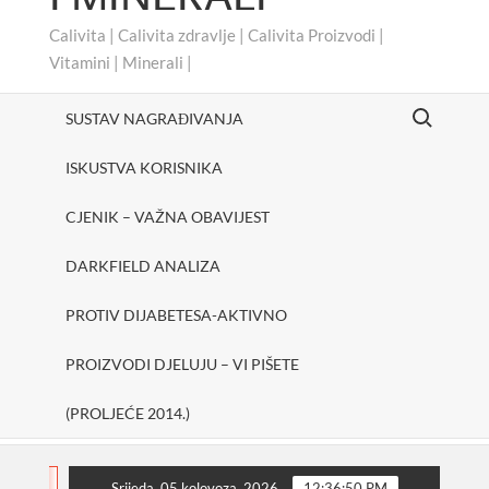
Calivita | Calivita zdravlje | Calivita Proizvodi |
Vitamini | Minerali |
Search for:
SUSTAV NAGRAĐIVANJA
ISKUSTVA KORISNIKA
CJENIK – VAŽNA OBAVIJEST
DARKFIELD ANALIZA
PROTIV DIJABETESA-AKTIVNO
PROIZVODI DJELUJU – VI PIŠETE
(PROLJEĆE 2014.)
#cheerUp
SHAKE ONE PURE
Protiv dijabetes
FLASH
Srijeda, 05 kolovoza, 2026
12:36:51 PM