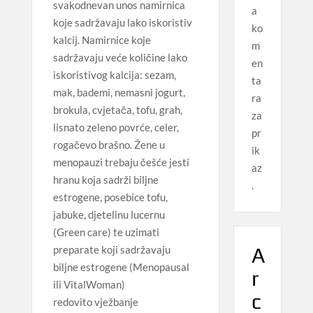
svakodnevan unos namirnica
a
koje sadržavaju lako iskoristiv
ko
kalcij. Namirnice koje
m
sadržavaju veće količine lako
en
iskoristivog kalcija: sezam,
ta
mak, bademi, nemasni jogurt,
ra
brokula, cvjetača, tofu, grah,
za
lisnato zeleno povrće, celer,
pr
rogačevo brašno. Žene u
ik
menopauzi trebaju češće jesti
az
hranu koja sadrži biljne
.
estrogene, posebice tofu,
jabuke, djetelinu lucernu
(Green care) te uzimati
A
preparate koji sadržavaju
biljne estrogene (Menopausal
r
ili VitalWoman)
c
redovito vježbanje