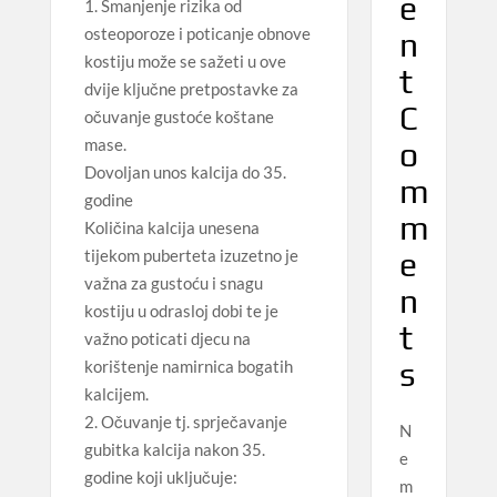
e
1. Smanjenje rizika od
osteoporoze i poticanje obnove
n
kostiju može se sažeti u ove
t
dvije ključne pretpostavke za
C
očuvanje gustoće koštane
mase.
o
Dovoljan unos kalcija do 35.
m
godine
m
Količina kalcija unesena
e
tijekom puberteta izuzetno je
važna za gustoću i snagu
n
kostiju u odrasloj dobi te je
t
važno poticati djecu na
s
korištenje namirnica bogatih
kalcijem.
2. Očuvanje tj. sprječavanje
N
gubitka kalcija nakon 35.
e
godine koji uključuje:
m