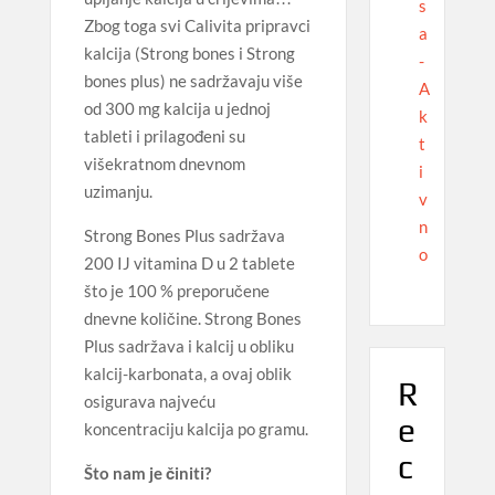
s
Zbog toga svi Calivita pripravci
a
kalcija (Strong bones i Strong
-
bones plus) ne sadržavaju više
A
od 300 mg kalcija u jednoj
k
tableti i prilagođeni su
t
višekratnom dnevnom
i
uzimanju.
v
n
Strong Bones Plus sadržava
o
200 IJ vitamina D u 2 tablete
što je 100 % preporučene
dnevne količine. Strong Bones
Plus sadržava i kalcij u obliku
kalcij-karbonata, a ovaj oblik
R
osigurava najveću
e
koncentraciju kalcija po gramu.
c
Što nam je činiti?