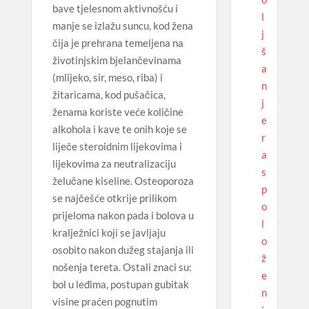
bave tjelesnom aktivnošću i
l
manje se izlažu suncu, kod žena
j
čija je prehrana temeljena na
š
životinjskim bjelančevinama
a
(mlijeko, sir, meso, riba) i
n
žitaricama, kod pušačica,
j
ženama koriste veće količine
e
alkohola i kave te onih koje se
r
liječe steroidnim lijekovima i
a
lijekovima za neutralizaciju
s
želučane kiseline. Osteoporoza
p
se najčešće otkrije prilikom
o
prijeloma nakon pada i bolova u
l
kralježnici koji se javljaju
o
osobito nakon dužeg stajanja ili
ž
nošenja tereta. Ostali znaci su:
e
bol u leđima, postupan gubitak
n
visine praćen pognutim