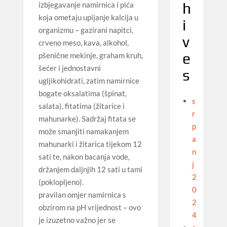
h
izbjegavanje namirnica i pića
koja ometaju upijanje kalcija u
i
organizmu – gazirani napitci,
v
crveno meso, kava, alkohol,
e
pšenične mekinje, graham kruh,
šećer i jednostavni
s
ugljikohidrati, zatim namirnice
bogate oksalatima (špinat,
s
salata), fitatima (žitarice i
r
mahunarke). Sadržaj fitata se
p
može smanjiti namakanjem
a
mahunarki i žitarica tijekom 12
n
sati te, nakon bacanja vode,
j
držanjem daljnjih 12 sati u tami
2
(poklopljeno).
0
pravilan omjer namirnica s
2
obzirom na pH vrijednost – ovo
4
je izuzetno važno jer se