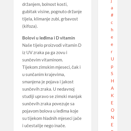
j
držanjem, bolnost kosti,
a
gubitak visine, pognuto držanje
#
tijela, klimanje zubi, grbavost
c
(kifoza).
h
e
Bolovi u leđima i D vitamin
e
Naše tijelo proizvodi vitamin D
r
iz UV zraka pa ga zovu i
U
sunčevim vitaminom.
p
Tijekom zimskim mjeseci, čak i
S
u sunčanim krajevima,
H
smanjena je pojava i jakost
A
sunčevih zraka. U nedavnoj
K
studiji upravo se zimski manjak
E
sunčevih zraka povezuje sa
O
pojavom bolova u leđima koje
N
su tijekom hladnih mjeseci jače
E
i učestalije nego inače.