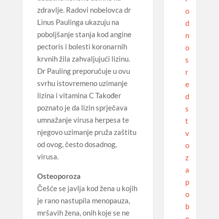
zdravlje. Radovi nobelovca dr
o
Linus Paulinga ukazuju na
d
poboljšanje stanja kod angine
n
pectoris i bolesti koronarnih
o
krvnih žila zahvaljujući lizinu.
s
Dr Pauling preporučuje u ovu
r
svrhu istovremeno uzimanje
e
lizina i vitamina C Također
d
poznato je da lizin sprječava
s
umnažanje virusa herpesa te
t
njegovo uzimanje pruža zaštitu
v
od ovog, često dosadnog,
o
virusa.
z
a
Osteoporoza
p
Češće se javlja kod žena u kojih
o
je rano nastupila menopauza,
b
mršavih žena, onih koje se ne
o