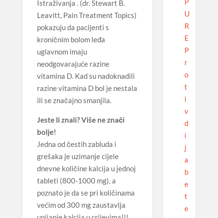
P
Istraživanja . (dr. Stewart B.
U
Leavitt, Pain Treatment Topics)
R
pokazuju da pacijenti s
E
kroničnim bolom leđa
P
uglavnom imaju
r
neodgovarajuće razine
o
vitamina D. Kad su nadoknadili
t
razine vitamina D bol je nestala
i
ili se značajno smanjila.
v
Jeste li znali? Više ne znači
d
bolje!
i
Jedna od čestih zabluda i
j
grešaka je uzimanje cijele
a
dnevne količine kalcija u jednoj
b
tableti (800-1000 mg), a
e
poznato je da se pri količinama
t
većim od 300 mg zaustavlja
e
upijanje kalcija u crijevima!!!