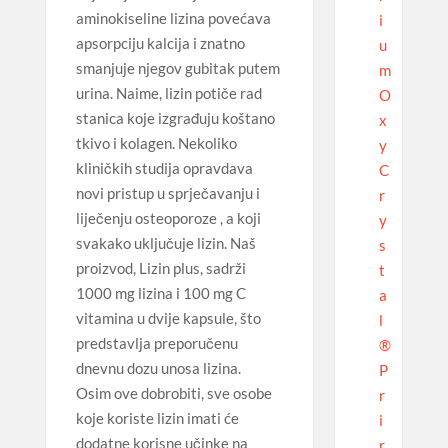
aminokiseline lizina povećava
i
apsorpciju kalcija i znatno
u
smanjuje njegov gubitak putem
m
urina. Naime, lizin potiče rad
O
stanica koje izgrađuju koštano
x
tkivo i kolagen. Nekoliko
y
kliničkih studija opravdava
C
novi pristup u sprječavanju i
r
liječenju osteoporoze , a koji
y
svakako uključuje lizin. Naš
s
proizvod, Lizin plus, sadrži
t
1000 mg lizina i 100 mg C
a
vitamina u dvije kapsule, što
l
predstavlja preporučenu
®
dnevnu dozu unosa lizina.
P
Osim ove dobrobiti, sve osobe
r
koje koriste lizin imati će
i
dodatne korisne učinke na
r