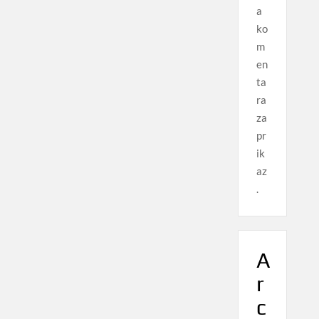
a
ko
m
en
ta
ra
za
pr
ik
az
.
A
r
c