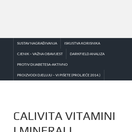
Skip
to
content
SUSTAV NAGRAĐIVANJA
ISKUSTVA KORISNIKA
CJENIK – VAŽNA OBAVIJEST
DARKFIELD ANALIZA
PROTIV DIJABETESA-AKTIVNO
PROIZVODI DJELUJU – VI PIŠETE (PROLJEĆE 2014.)
CALIVITA VITAMINI
I MINERALI