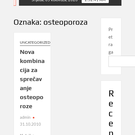
NEWS
Oznaka:
osteoporoza
Pr
et
UNCATEGORIZED
ra
Nova
ga
kombina
cija za
sprečav
anje
R
osteopo
e
roze
c
admin
e
31.10.2010
n