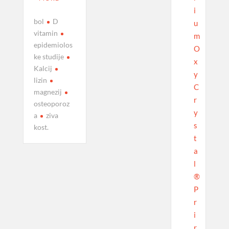
i
bol
D
u
vitamin
m
epidemiolos
O
ke studije
x
Kalcij
y
lizin
C
magnezij
r
osteoporoz
y
a
ziva
s
kost.
t
a
l
®
P
r
i
r