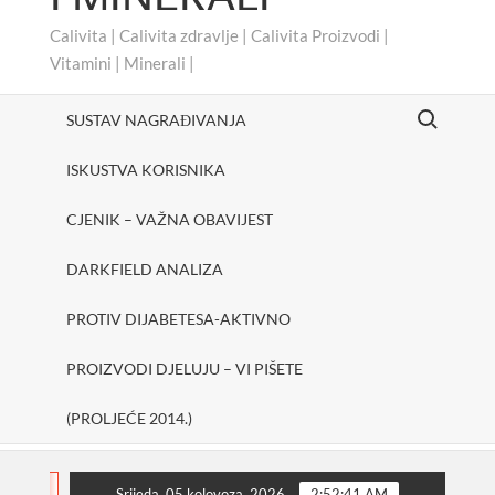
Calivita | Calivita zdravlje | Calivita Proizvodi |
Vitamini | Minerali |
Search for:
SUSTAV NAGRAĐIVANJA
ISKUSTVA KORISNIKA
CJENIK – VAŽNA OBAVIJEST
DARKFIELD ANALIZA
PROTIV DIJABETESA-AKTIVNO
PROIZVODI DJELUJU – VI PIŠETE
(PROLJEĆE 2014.)
#cheerUp
SHAKE ONE PURE
Protiv dijabetesa
FLASH
Srijeda, 05 kolovoza, 2026
2:52:42 AM