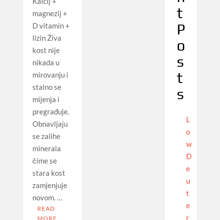
Kalcij +
t
magnezij +
P
D vitamin +
lizin Živa
o
kost nije
s
nikada u
t
mirovanju i
stalno se
s
mijenja i
pregrađuje.
L
Obnavljaju
o
se zalihe
w
minerala
D
čime se
e
stara kost
u
zamjenjuje
t
novom. …
e
READ
r
MORE