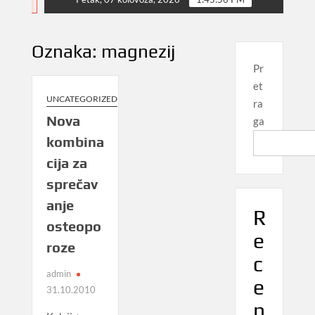
NEWS
Oznaka:
magnezij
Pr
et
UNCATEGORIZED
ra
Nova
ga
kombina
cija za
sprečav
anje
R
osteopo
e
roze
c
admin
e
31.10.2010
n