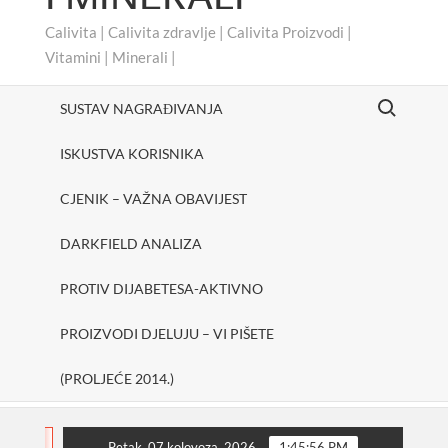
Calivita | Calivita zdravlje | Calivita Proizvodi |
Vitamini | Minerali |
Search for:
SUSTAV NAGRAĐIVANJA
ISKUSTVA KORISNIKA
CJENIK – VAŽNA OBAVIJEST
DARKFIELD ANALIZA
PROTIV DIJABETESA-AKTIVNO
PROIZVODI DJELUJU – VI PIŠETE
(PROLJEĆE 2014.)
#cheerUp
SHAKE ONE PURE
Protiv dijabetesa-A
FLASH
Petak, 07 kolovoza, 2026
1:45:57 PM