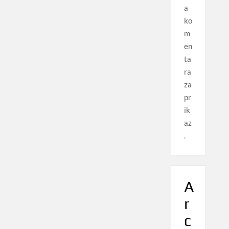
a
ko
m
en
ta
ra
za
pr
ik
az
.
A
r
c