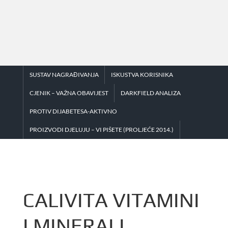
Skip
to
content
SUSTAV NAGRAĐIVANJA
ISKUSTVA KORISNIKA
CJENIK – VAŽNA OBAVIJEST
DARKFIELD ANALIZA
PROTIV DIJABETESA-AKTIVNO
PROIZVODI DJELUJU – VI PIŠETE (PROLJEĆE 2014.)
CALIVITA VITAMINI
I MINERALI