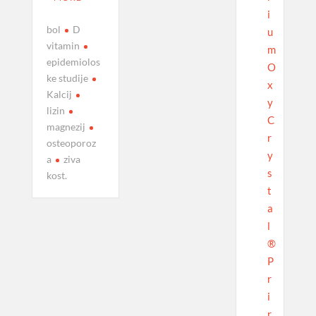
i
bol
D
u
vitamin
m
epidemiolos
O
ke studije
x
Kalcij
y
lizin
C
magnezij
r
osteoporoz
y
a
ziva
s
kost.
t
a
l
®
P
r
i
r