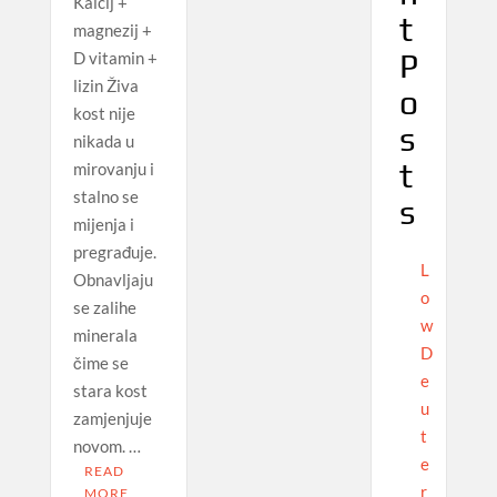
Kalcij +
t
magnezij +
P
D vitamin +
lizin Živa
o
kost nije
s
nikada u
t
mirovanju i
stalno se
s
mijenja i
pregrađuje.
L
Obnavljaju
o
se zalihe
w
minerala
D
čime se
e
stara kost
u
zamjenjuje
t
novom. …
e
READ
r
MORE