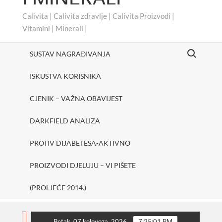
Calivita | Calivita zdravlje | Calivita Proizvodi |
Vitamini | Minerali |
Search for:
SUSTAV NAGRAĐIVANJA
ISKUSTVA KORISNIKA
CJENIK – VAŽNA OBAVIJEST
DARKFIELD ANALIZA
PROTIV DIJABETESA-AKTIVNO
PROIZVODI DJELUJU – VI PIŠETE
(PROLJEĆE 2014.)
#cheerUp
SHAKE ONE PURE
Protiv dijabetes
FLASH
Petak, 07 kolovoza, 2026
7:25:02 PM