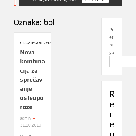
NEWS
Oznaka:
bol
Pr
et
UNCATEGORIZED
ra
Nova
ga
kombina
cija za
sprečav
anje
R
osteopo
e
roze
c
admin
e
31.10.2010
n