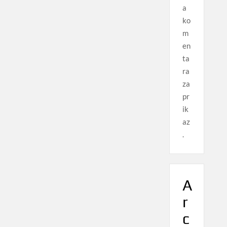
a
ko
m
en
ta
ra
za
pr
ik
az
.
A
r
c