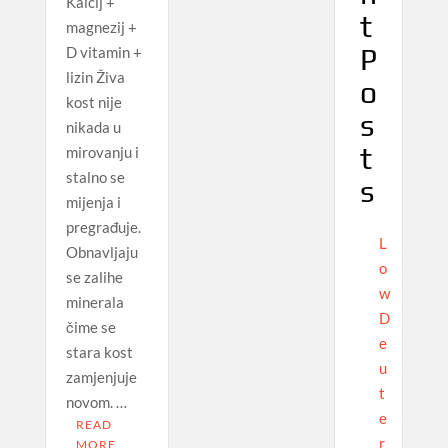
Kalcij +
t
magnezij +
P
D vitamin +
lizin Živa
o
kost nije
s
nikada u
t
mirovanju i
stalno se
s
mijenja i
pregrađuje.
L
Obnavljaju
o
se zalihe
w
minerala
D
čime se
e
stara kost
u
zamjenjuje
t
novom. …
e
READ
r
MORE