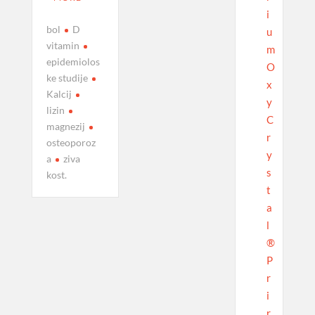
i
bol
D
u
vitamin
m
epidemiolos
O
ke studije
x
Kalcij
y
lizin
C
magnezij
r
osteoporoz
y
a
ziva
s
kost.
t
a
l
®
P
r
i
r