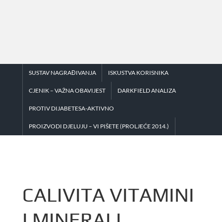
Skip
to
content
SUSTAV NAGRAĐIVANJA
ISKUSTVA KORISNIKA
CJENIK – VAŽNA OBAVIJEST
DARKFIELD ANALIZA
PROTIV DIJABETESA-AKTIVNO
PROIZVODI DJELUJU – VI PIŠETE (PROLJEĆE 2014.)
CALIVITA VITAMINI
I MINERALI