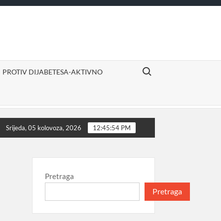
Search for:
PROTIV DIJABETESA-AKTIVNO
ivno
Izvor sigurne i ugodne mirovine
Proizvodi d
Srijeda, 05 kolovoza, 2026
12:45:55 PM
Pretraga
Pretraga