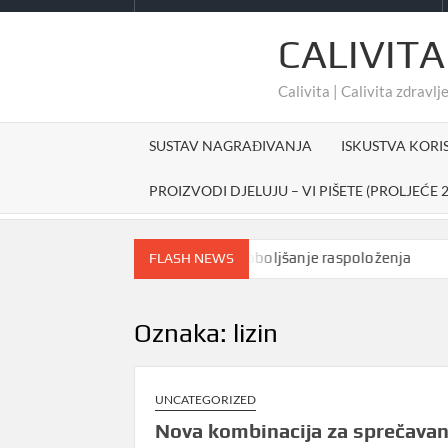
CALIVITA
Calivita | Calivita zdravlje
SUSTAV NAGRAĐIVANJA
ISKUSTVA KORI
PROIZVODI DJELUJU – VI PIŠETE (PROLJEĆE 2
Prirodno sredstvo za poboljšanje raspoloženja
#c
FLASH NEWS
Oznaka:
lizin
UNCATEGORIZED
Nova kombinacija za sprečavan