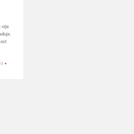
 nije
ađuje.
kost
ij