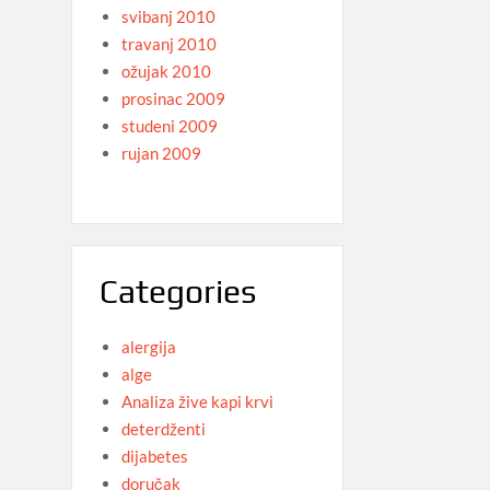
svibanj 2010
travanj 2010
ožujak 2010
prosinac 2009
studeni 2009
rujan 2009
Categories
alergija
alge
Analiza žive kapi krvi
deterdženti
dijabetes
doručak