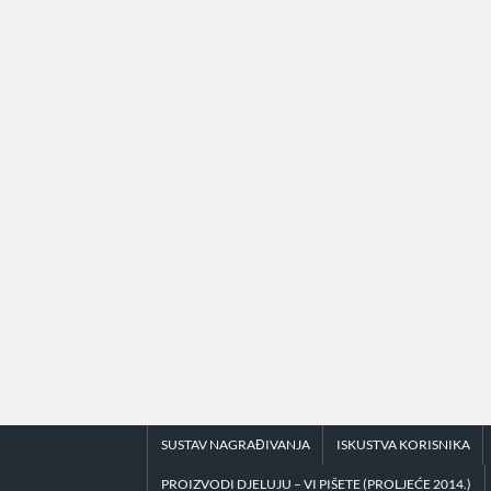
Skip
to
content
SUSTAV NAGRAĐIVANJA
ISKUSTVA KORISNIKA
PROIZVODI DJELUJU – VI PIŠETE (PROLJEĆE 2014.)