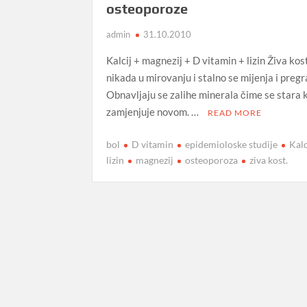
osteoporoze
admin
31.10.2010
Kalcij + magnezij + D vitamin + lizin Živa kost
nikada u mirovanju i stalno se mijenja i pregr
Obnavljaju se zalihe minerala čime se stara 
zamjenjuje novom. …
READ MORE
bol
D vitamin
epidemioloske studije
Kalc
lizin
magnezij
osteoporoza
ziva kost.