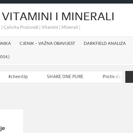
 VITAMINI I MINERALI
 | Calivita Proizvodi | Vitamini | Minerali |
SNIKA
CJENIK – VAŽNA OBAVIJEST
DARKFIELD ANALIZA
014.)
heerUp
SHAKE ONE PURE
Protiv dijabetesa-Akt
je