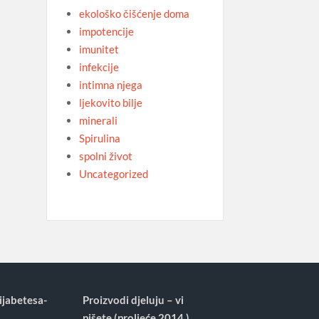
ekološko čišćenje doma
impotencije
imunitet
infekcije
intimna njega
ljekovito bilje
minerali
Spirulina
spolni život
Uncategorized
ijabetesa-
Proizvodi djeluju – vi
pišete (proljeće 2014.)