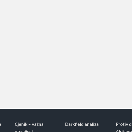
a
Cjenik – važna
Darkfield analiza
Protiv d
obavijest
Aktivno