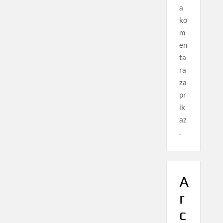
a
ko
m
en
ta
ra
za
pr
ik
az
.
A
r
c