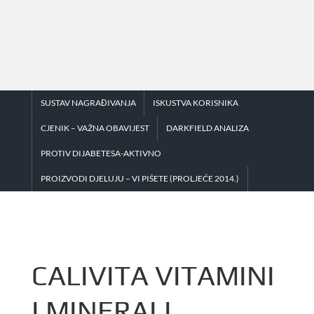
Skip
to
content
SUSTAV NAGRAĐIVANJA
ISKUSTVA KORISNIKA
CJENIK – VAŽNA OBAVIJEST
DARKFIELD ANALIZA
PROTIV DIJABETESA-AKTIVNO
PROIZVODI DJELUJU – VI PIŠETE (PROLJEĆE 2014.)
CALIVITA VITAMINI
I MINERALI