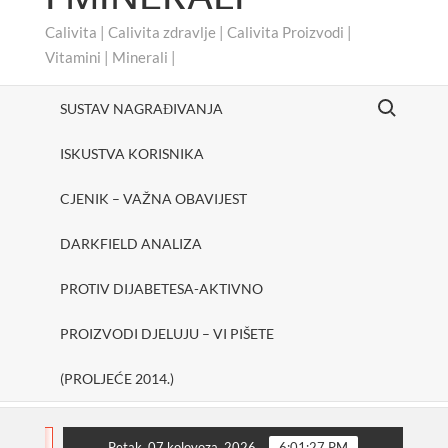
Calivita | Calivita zdravlje | Calivita Proizvodi |
Vitamini | Minerali |
Search for:
SUSTAV NAGRAĐIVANJA
ISKUSTVA KORISNIKA
CJENIK – VAŽNA OBAVIJEST
DARKFIELD ANALIZA
PROTIV DIJABETESA-AKTIVNO
PROIZVODI DJELUJU – VI PIŠETE
(PROLJEĆE 2014.)
#cheerUp
SHAKE ONE PURE
Protiv dijabetesa
FLASH
Petak, 07 kolovoza, 2026
6:01:28 PM