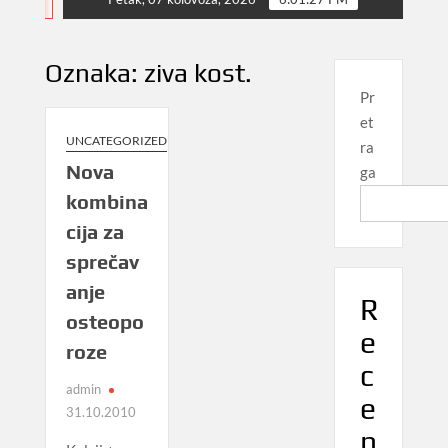
NEWS
Oznaka:
ziva kost.
Pr
et
UNCATEGORIZED
ra
Nova
ga
kombina
cija za
sprečav
anje
R
osteopo
e
roze
c
admin
e
31.10.2010
n