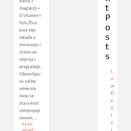
Kalcij +
t
magnezij +
P
D vitamin +
lizin Živa
o
kost nije
s
nikada u
t
mirovanju i
stalno se
s
mijenja i
pregrađuje.
L
Obnavljaju
o
se zalihe
w
minerala
D
čime se
e
stara kost
u
zamjenjuje
t
novom. …
e
READ
r
MORE