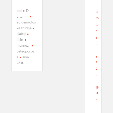
i
bol
D
u
vitamin
m
epidemiolos
O
ke studije
x
Kalcij
y
lizin
C
magnezij
r
osteoporoz
y
a
ziva
s
kost.
t
a
l
®
P
r
i
r